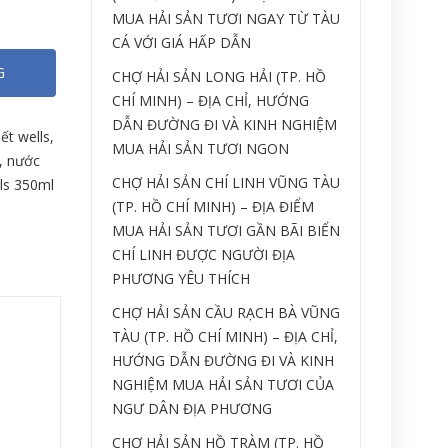
MUA HẢI SẢN TƯƠI NGAY TỪ TÀU
CÁ VỚI GIÁ HẤP DẪN
G
CHỢ HẢI SẢN LONG HẢI (TP. HỒ
CHÍ MINH) – ĐỊA CHỈ, HƯỚNG
DẪN ĐƯỜNG ĐI VÀ KINH NGHIỆM
ết wells
,
MUA HẢI SẢN TƯƠI NGON
,
nước
CHỢ HẢI SẢN CHÍ LINH VŨNG TÀU
ls 350ml
(TP. HỒ CHÍ MINH) – ĐỊA ĐIỂM
MUA HẢI SẢN TƯƠI GẦN BÃI BIỂN
CHÍ LINH ĐƯỢC NGƯỜI ĐỊA
PHƯƠNG YÊU THÍCH
CHỢ HẢI SẢN CẦU RẠCH BÀ VŨNG
TÀU (TP. HỒ CHÍ MINH) – ĐỊA CHỈ,
HƯỚNG DẪN ĐƯỜNG ĐI VÀ KINH
NGHIỆM MUA HẢI SẢN TƯƠI CỦA
NGƯ DÂN ĐỊA PHƯƠNG
CHỢ HẢI SẢN HỒ TRÀM (TP. HỒ