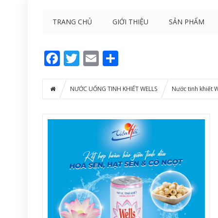
TRANG CHỦ
GIỚI THIỆU
SẢN PHẨM
Facebook
Twitter
Email
Share
NƯỚC UỐNG TINH KHIẾT WELLS
Nước tinh khiết 