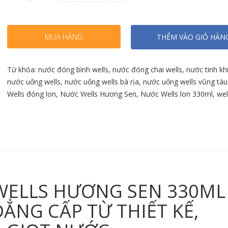
MUA HÀNG
THÊM VÀO GIỎ HÀN
Từ khóa:
nước đóng bình wells
,
nước đóng chai wells
,
nước tinh khi
nước uống wells
,
nước uống wells bà rịa
,
nước uống wells vũng tàu
Wells đóng lon
,
Nước Wells Hương Sen
,
Nước Wells lon 330ml
,
wel
WELLS HƯƠNG SEN 330ML
ĐẲNG CẤP TỪ THIẾT KẾ,