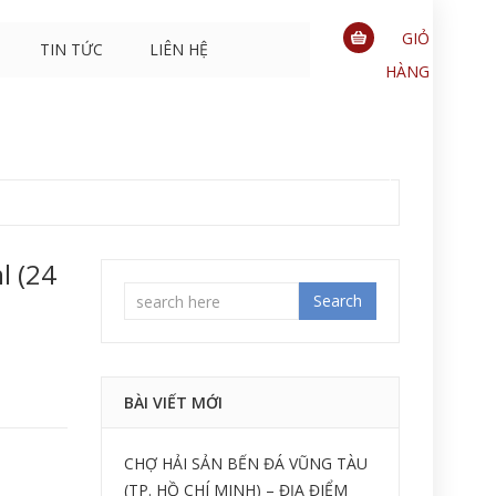
GIỎ
TIN TỨC
LIÊN HỆ
HÀNG
0
sản
phẩm
l (24
Search
BÀI VIẾT MỚI
CHỢ HẢI SẢN BẾN ĐÁ VŨNG TÀU
(TP. HỒ CHÍ MINH) – ĐỊA ĐIỂM