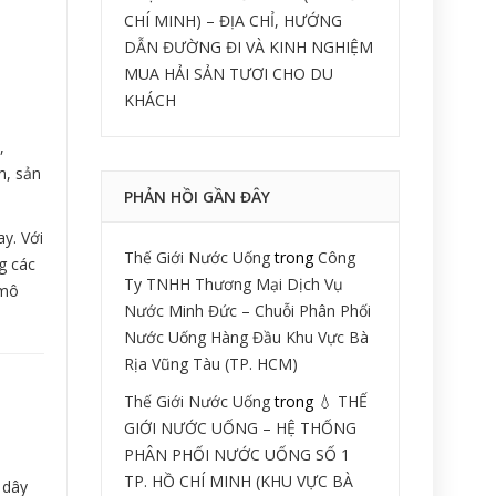
CHÍ MINH) – ĐỊA CHỈ, HƯỚNG
DẪN ĐƯỜNG ĐI VÀ KINH NGHIỆM
MUA HẢI SẢN TƯƠI CHO DU
KHÁCH
,
m, sản
PHẢN HỒI GẦN ĐÂY
y. Với
Thế Giới Nước Uống
trong
Công
g các
Ty TNHH Thương Mại Dịch Vụ
 mô
Nước Minh Đức – Chuỗi Phân Phối
Nước Uống Hàng Đầu Khu Vực Bà
Rịa Vũng Tàu (TP. HCM)
Thế Giới Nước Uống
trong
💧 THẾ
GIỚI NƯỚC UỐNG – HỆ THỐNG
PHÂN PHỐI NƯỚC UỐNG SỐ 1
TP. HỒ CHÍ MINH (KHU VỰC BÀ
 dây