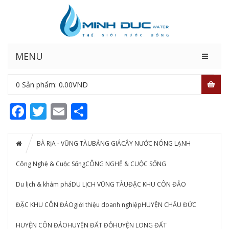
MENU
0
Sản phẩm:
0.00
VND
Facebook
Twitter
Email
Share
BÀ RỊA - VŨNG TÀU
BẢNG GIÁ
CÂY NƯỚC NÓNG LẠNH
Công Nghệ & Cuộc Sống
CÔNG NGHỆ & CUỘC SỐNG
Du lịch & khám phá
DU LỊCH VŨNG TÀU
ĐẶC KHU CÔN ĐẢO
ĐẶC KHU CÔN ĐẢO
giới thiệu doanh nghiệp
HUYỆN CHÂU ĐỨC
HUYỆN CÔN ĐẢO
HUYỆN ĐẤT ĐỎ
HUYỆN LONG ĐẤT