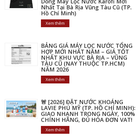
Dòng Máy Lọc Nước Karofi Mới
Nhất Tại Bà Rịa Vũng Tàu Cũ (TP.
Hồ Chí Minh)
Xem thêm
BẢNG GIÁ MÁY LỌC NƯỚC TỔNG
HỢP MỚI NHẤT NĂM – GIÁ TỐT
NHẤT KHU VỰC BÀ RỊA – VŨNG
TÀU CŨ (NAY THUỘC TP.HCM)
NĂM 2026
Xem thêm
🚨 [2026] ĐẶT NƯỚC KHOÁNG
LAVIE PHÚ MỸ (TP. HỒ CHÍ MINH):
GIAO NHANH TRONG NGÀY, 100%
CHÍNH HÃNG, ĐỦ HÓA ĐƠN VAT!
Xem thêm