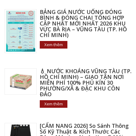
BẢNG GIÁ NƯỚC UỐNG ĐÓNG
BÌNH & ĐÓNG CHAI TỔNG HỢP
CẬP NHẬT MỚI NHẤT 2026 KHU
VỰC BÀ RỊA – VŨNG TÀU (TP. HỒ
CHÍ MINH)
Xem thêm
💧 NƯỚC KHOÁNG VŨNG TÀU (TP.
HỒ CHÍ MINH) – GIAO TẬN NƠI
MIỄN PHÍ 100% PHỦ KÍN 30
PHƯỜNG/XÃ & ĐẶC KHU CÔN
ĐẢO
Xem thêm
[CẨM NANG 2026] So Sánh Thông
Số Kỹ Thuật & Kích Thước Các