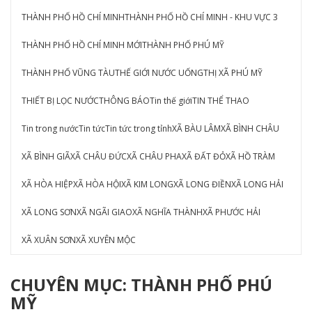
THÀNH PHỐ HỒ CHÍ MINH
THÀNH PHỐ HỒ CHÍ MINH - KHU VỰC 3
THÀNH PHỐ HỒ CHÍ MINH MỚI
THÀNH PHỐ PHÚ MỸ
THÀNH PHỐ VŨNG TÀU
THẾ GIỚI NƯỚC UỐNG
THỊ XÃ PHÚ MỸ
THIẾT BỊ LỌC NƯỚC
THÔNG BÁO
Tin thế giới
TIN THỂ THAO
Tin trong nước
Tin tức
Tin tức trong tỉnh
XÃ BÀU LÂM
XÃ BÌNH CHÂU
XÃ BÌNH GIÃ
XÃ CHÂU ĐỨC
XÃ CHÂU PHA
XÃ ĐẤT ĐỎ
XÃ HỒ TRÀM
XÃ HÒA HIỆP
XÃ HÒA HỘI
XÃ KIM LONG
XÃ LONG ĐIỀN
XÃ LONG HẢI
XÃ LONG SƠN
XÃ NGÃI GIAO
XÃ NGHĨA THÀNH
XÃ PHƯỚC HẢI
XÃ XUÂN SƠN
XÃ XUYÊN MỘC
CHUYÊN MỤC: THÀNH PHỐ PHÚ
MỸ