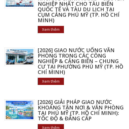
NGHIỆP NHẤT CHO TÀU BIỂN
QUỐC TẾ VÀ TÀU DU LỊCH TẠI
CỤM CẢNG PHÚ MỸ (TP. HỒ CHÍ
MINH)
Xem thêm
[2026] GIAO NƯỚC UỐNG VĂN
PHÒNG TRONG CÁC CÔNG
NGHIỆP & CẢNG BIỂN – CHUNG
CƯ TẠI PHƯỜNG PHÚ MỸ (TP. HỒ
CHÍ MINH)
Xem thêm
[2026] GIẢI PHÁP GIAO NƯỚC
KHOÁNG TẬN NƠI & VĂN PHÒNG
TẠI PHÚ MỸ (TP. HỒ CHÍ MINH):
TỐC ĐỘ & ĐẲNG CẤP
Xem thêm