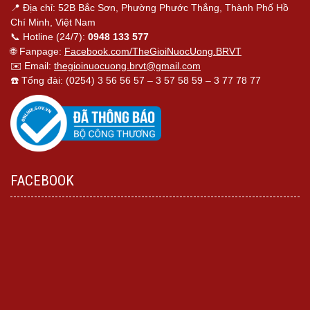
📍 Địa chỉ: 52B Bắc Sơn, Phường Phước Thắng, Thành Phố Hồ
Chí Minh, Việt Nam
📞 Hotline (24/7):
0948 133 577
🌐 Fanpage:
Facebook.com/TheGioiNuocUong.BRVT
✉️ Email:
thegioinuocuong.brvt@gmail.com
☎️ Tổng đài: (0254) 3 56 56 57 – 3 57 58 59 – 3 77 78 77
FACEBOOK