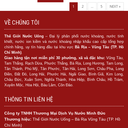
1
2
…
5
NEXT »
VỀ CHÚNG TÔI
Thế Giới Nước Uống
– Đại lý phân phối nước khoáng, nước tinh
khiết, nước ion kiềm và nước khoáng nhập khẩu cao cấp tổng hợp
chính hãng, uy tín hàng đầu tại khu vực
Bà Rịa – Vũng Tàu (TP. Hồ
Chí Minh)
.
Giao hàng tận nơi miễn phí 30 phường, xã và đặc khu:
Vũng Tàu,
Tam Thắng, Rạch Dừa, Phước Thắng, Bà Rịa, Long Hương, Tam Long,
Tân Thành, Phú Mỹ, Tân Phước, Tân Hải, Long Sơn, Châu Pha, Long
Điền, Đất Đỏ, Long Hải, Phước Hải, Ngãi Giao, Bình Giã, Kim Long,
Châu Đức, Xuân Sơn, Nghĩa Thành, Hòa Hiệp, Bình Châu, Hồ Tràm,
Xuyên Mộc, Hòa Hội, Bàu Lâm, Côn Đảo.
THÔNG TIN LIÊN HỆ
Công ty TNHH Thương Mại Dịch Vụ Nước Minh Đức
Thương hiệu:
Thế Giới Nước Uống – Bà Rịa Vũng Tàu (TP. Hồ
Chí Minh)