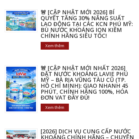
🚨 [CẬP NHẬT MỚI 2026] BÍ
QUYẾT TĂNG 30% NĂNG SUẤT
LAO ĐỘNG TẠI CÁC KCN PHÚ MỸ:
BÙ NƯỚC KHOÁNG ION KIỀM
CHÍNH HÃNG SIÊU TỐC!
Xem thêm
🚨 [CẬP NHẬT MỚI NHẤT 2026]
ĐẶT NƯỚC KHOÁNG LAVIE PHÚ
MỸ – BÀ RỊA VŨNG TÀU CŨ (TP.
HỒ CHÍ MINH): GIAO NHANH 45
PHÚT, CHÍNH HÃNG 100%, HÓA
ĐƠN VAT ĐẦY ĐỦ!
Xem thêm
[2026] DỊCH VỤ CUNG CẤP NƯỚC
KHOÁNG CHÍNH HÃNG – CHUYÊN