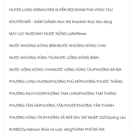
HUYỆN LONG ĐIỀN
HUYỆN XUYÊN MỘC
KHÁM PHÁ VŨNG TÀU
KHUYẾN MÃI - GIẢM GIÁ
kiến thức thể thao
kiến thức tiêu dùng
MÁY LỌC NƯỚC
MÁY NƯỚC NÓNG LẠNH
News
NƯỚC KHOÁNG ĐÓNG BÌNH
NƯỚC KHOÁNG ĐÓNG CHAI
NƯỚC KHOÁNG VŨNG TÀU
NƯỚC UỐNG ĐÓNG BÌNH
NƯỚC UỐNG ĐÓNG CHAI
NƯỚC UỐNG VŨNG TÀU
PHƯỜNG BÀ RỊA
PHƯỜNG LONG HƯƠNG
PHƯỜNG PHÚ MỸ
PHƯỜNG PHƯỚC THẮNG
PHƯỜNG RẠCH DỪA
PHƯỜNG TAM LONG
PHƯỜNG TAM THẮNG
PHƯỜNG TÂN HẢI
PHƯỜNG TÂN PHƯỚC
PHƯỜNG TÂN THÀNH
PHƯỜNG VŨNG TÀU
PHƯỜNG XÃ MỚI SAU SÁP NHẬP 2025
Quảng cáo
RUNBIZ
Sự kiện
sức khỏe và cuộc sống
THÀNH PHỐ BÀ RỊA