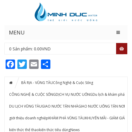
MENU
0
Sản phẩm:
0.00
VND
Facebook
Twitter
Email
Share
BÀ RỊA - VŨNG TÀU
Công Nghệ & Cuộc Sống
CÔNG NGHỆ & CUỘC SỐNG
DỊCH VỤ NƯỚC UỐNG
Du lịch & khám phá
DU LỊCH VŨNG TÀU
GIAO NƯỚC TẬN NHÀ
GIAO NƯỚC UỐNG TẬN NƠI
giới thiệu doanh nghiệp
KHÁM PHÁ VŨNG TÀU
KHUYẾN MÃI - GIẢM GIÁ
kiến thức thể thao
kiến thức tiêu dùng
News