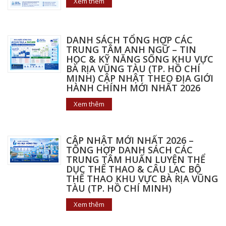
Xem thêm
DANH SÁCH TỔNG HỢP CÁC
TRUNG TÂM ANH NGỮ – TIN
HỌC & KỸ NĂNG SỐNG KHU VỰC
BÀ RỊA VŨNG TÀU (TP. HỒ CHÍ
MINH) CẬP NHẬT THEO ĐỊA GIỚI
HÀNH CHÍNH MỚI NHẤT 2026
Xem thêm
CẬP NHẬT MỚI NHẤT 2026 –
TỔNG HỢP DANH SÁCH CÁC
TRUNG TÂM HUẤN LUYỆN THỂ
DỤC THỂ THAO & CÂU LẠC BỘ
THỂ THAO KHU VỰC BÀ RỊA VŨNG
TÀU (TP. HỒ CHÍ MINH)
Xem thêm