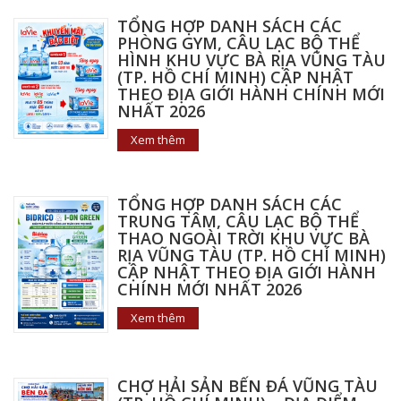
TỔNG HỢP DANH SÁCH CÁC
PHÒNG GYM, CÂU LẠC BỘ THỂ
HÌNH KHU VỰC BÀ RỊA VŨNG TÀU
(TP. HỒ CHÍ MINH) CẬP NHẬT
THEO ĐỊA GIỚI HÀNH CHÍNH MỚI
NHẤT 2026
Xem thêm
TỔNG HỢP DANH SÁCH CÁC
TRUNG TÂM, CÂU LẠC BỘ THỂ
THAO NGOÀI TRỜI KHU VỰC BÀ
RỊA VŨNG TÀU (TP. HỒ CHÍ MINH)
CẬP NHẬT THEO ĐỊA GIỚI HÀNH
CHÍNH MỚI NHẤT 2026
Xem thêm
CHỢ HẢI SẢN BẾN ĐÁ VŨNG TÀU