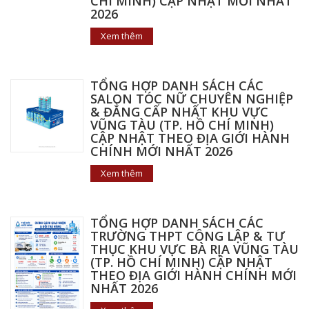
CHÍ MINH) CẬP NHẬT MỚI NHẤT
2026
Xem thêm
TỔNG HỢP DANH SÁCH CÁC
SALON TÓC NỮ CHUYÊN NGHIỆP
& ĐẲNG CẤP NHẤT KHU VỰC
VŨNG TÀU (TP. HỒ CHÍ MINH)
CẬP NHẬT THEO ĐỊA GIỚI HÀNH
CHÍNH MỚI NHẤT 2026
Xem thêm
TỔNG HỢP DANH SÁCH CÁC
TRƯỜNG THPT CÔNG LẬP & TƯ
THỤC KHU VỰC BÀ RỊA VŨNG TÀU
(TP. HỒ CHÍ MINH) CẬP NHẬT
THEO ĐỊA GIỚI HÀNH CHÍNH MỚI
NHẤT 2026