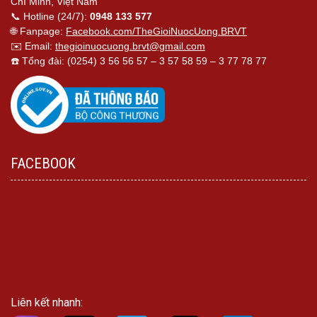
Chí Minh, Việt Nam
📞 Hotline (24/7):
0948 133 577
🌐 Fanpage:
Facebook.com/TheGioiNuocUong.BRVT
✉️ Email:
thegioinuocuong.brvt@gmail.com
☎️ Tổng đài: (0254) 3 56 56 57 – 3 57 58 59 – 3 77 78 77
FACEBOOK
Liên kết nhanh: