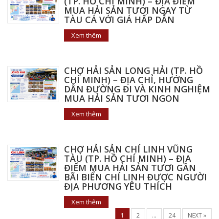
(TP. HỒ CHÍ MINH) – ĐỊA ĐIỂM
MUA HẢI SẢN TƯƠI NGAY TỪ
TÀU CÁ VỚI GIÁ HẤP DẪN
Xem thêm
CHỢ HẢI SẢN LONG HẢI (TP. HỒ
CHÍ MINH) – ĐỊA CHỈ, HƯỚNG
DẪN ĐƯỜNG ĐI VÀ KINH NGHIỆM
MUA HẢI SẢN TƯƠI NGON
Xem thêm
CHỢ HẢI SẢN CHÍ LINH VŨNG
TÀU (TP. HỒ CHÍ MINH) – ĐỊA
ĐIỂM MUA HẢI SẢN TƯƠI GẦN
BÃI BIỂN CHÍ LINH ĐƯỢC NGƯỜI
ĐỊA PHƯƠNG YÊU THÍCH
Xem thêm
1
2
…
24
NEXT »