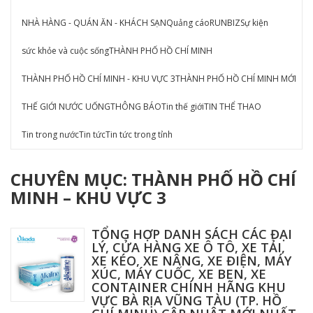
NHÀ HÀNG - QUÁN ĂN - KHÁCH SẠN
Quảng cáo
RUNBIZ
Sự kiện
sức khỏe và cuộc sống
THÀNH PHỐ HỒ CHÍ MINH
THÀNH PHỐ HỒ CHÍ MINH - KHU VỰC 3
THÀNH PHỐ HỒ CHÍ MINH MỚI
THẾ GIỚI NƯỚC UỐNG
THÔNG BÁO
Tin thế giới
TIN THỂ THAO
Tin trong nước
Tin tức
Tin tức trong tỉnh
CHUYÊN MỤC: THÀNH PHỐ HỒ CHÍ
MINH – KHU VỰC 3
TỔNG HỢP DANH SÁCH CÁC ĐẠI
LÝ, CỬA HÀNG XE Ô TÔ, XE TẢI,
XE KÉO, XE NÂNG, XE ĐIỆN, MÁY
XÚC, MÁY CUỐC, XE BEN, XE
CONTAINER CHÍNH HÃNG KHU
VỰC BÀ RỊA VŨNG TÀU (TP. HỒ