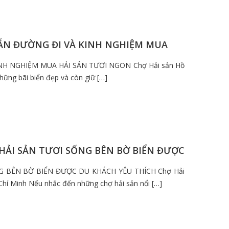
 DẪN ĐƯỜNG ĐI VÀ KINH NGHIỆM MUA
INH NGHIỆM MUA HẢI SẢN TƯƠI NGON Chợ Hải sản Hồ
hững bãi biển đẹp và còn giữ […]
 HẢI SẢN TƯƠI SỐNG BÊN BỜ BIỂN ĐƯỢC
NG BÊN BỜ BIỂN ĐƯỢC DU KHÁCH YÊU THÍCH Chợ Hải
Chí Minh Nếu nhắc đến những chợ hải sản nổi […]