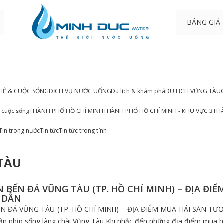
BẢNG GIÁ
HỆ & CUỘC SỐNG
DỊCH VỤ NƯỚC UỐNG
Du lịch & khám phá
DU LỊCH VŨNG TÀU
 cuộc sống
THÀNH PHỐ HỒ CHÍ MINH
THÀNH PHỐ HỒ CHÍ MINH - KHU VỰC 3
THÀ
Tin trong nước
Tin tức
Tin tức trong tỉnh
 TÀU
N BẾN ĐÁ VŨNG TÀU (TP. HỒ CHÍ MINH) – ĐỊA ĐI
P DẪN
N ĐÁ VŨNG TÀU (TP. HỒ CHÍ MINH) – ĐỊA ĐIỂM MUA HẢI SẢN TƯƠ
n nhịp sống làng chài Vũng Tàu Khi nhắc đến những địa điểm mua hả