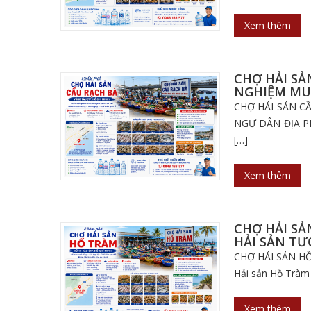
Xem thêm
CHỢ HẢI SẢ
NGHIỆM MU
CHỢ HẢI SẢN C
NGƯ DÂN ĐỊA PHƯ
[…]
Xem thêm
CHỢ HẢI SẢ
HẢI SẢN TƯ
CHỢ HẢI SẢN H
Hải sản Hồ Tràm 
Xem thêm