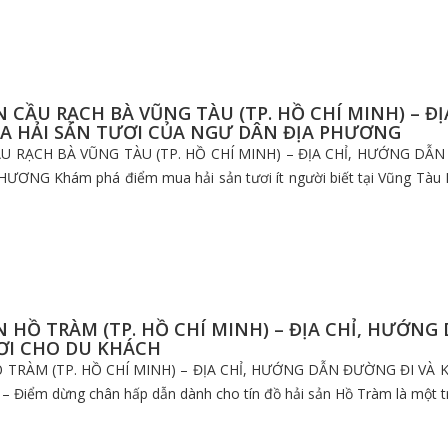
N CẦU RẠCH BÀ VŨNG TÀU (TP. HỒ CHÍ MINH) – Đ
A HẢI SẢN TƯƠI CỦA NGƯ DÂN ĐỊA PHƯƠNG
ẦU RẠCH BÀ VŨNG TÀU (TP. HỒ CHÍ MINH) – ĐỊA CHỈ, HƯỚNG DẪ
ƠNG Khám phá điểm mua hải sản tươi ít người biết tại Vũng Tàu N
N HỒ TRÀM (TP. HỒ CHÍ MINH) – ĐỊA CHỈ, HƯỚN
ƠI CHO DU KHÁCH
Ồ TRÀM (TP. HỒ CHÍ MINH) – ĐỊA CHỈ, HƯỚNG DẪN ĐƯỜNG ĐI VÀ
– Điểm dừng chân hấp dẫn dành cho tín đồ hải sản Hồ Tràm là một tr