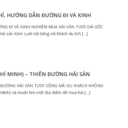
CHỈ, HƯỚNG DẪN ĐƯỜNG ĐI VÀ KINH
ỜNG ĐI VÀ KINH NGHIỆM MUA HẢI SẢN TƯƠI GIÁ GỐC
i sản Xóm Lưới nổi tiếng với khách du lịch […]
HÍ MINH) – THIÊN ĐƯỜNG HẢI SẢN
ÊN ĐƯỜNG HẢI SẢN TƯƠI SỐNG MÀ DU KHÁCH KHÔNG
Minh) và muốn tìm một địa điểm để mua hải […]