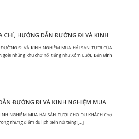
ỊA CHỈ, HƯỚNG DẪN ĐƯỜNG ĐI VÀ KINH
N ĐƯỜNG ĐI VÀ KINH NGHIỆM MUA HẢI SẢN TƯƠI CỦA
goài những khu chợ nổi tiếng như Xóm Lưới, Bến Đình
G DẪN ĐƯỜNG ĐI VÀ KINH NGHIỆM MUA
 KINH NGHIỆM MUA HẢI SẢN TƯƠI CHO DU KHÁCH Chợ
ong những điểm du lịch biển nổi tiếng […]