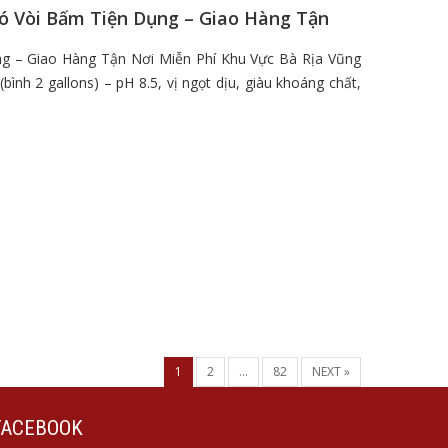
Có Vòi Bấm Tiện Dụng – Giao Hàng Tận
ng – Giao Hàng Tận Nơi Miễn Phí Khu Vực Bà Rịa Vũng
ình 2 gallons) – pH 8.5, vị ngọt dịu, giàu khoáng chất,
1
2
…
82
NEXT »
FACEBOOK