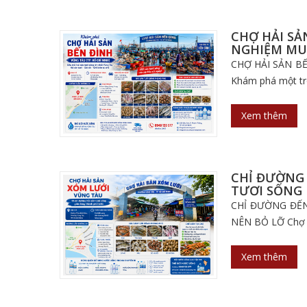
CHỢ HẢI SẢ
NGHIỆM MUA
CHỢ HẢI SẢN BẾ
Khám phá một tro
Xem thêm
CHỈ ĐƯỜNG 
TƯƠI SỐNG
CHỈ ĐƯỜNG ĐẾN
NÊN BỎ LỠ Chợ H
Xem thêm