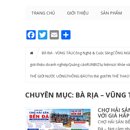
TRANG CHỦ
GIỚI THIỆU
SẢN PHẨM
Facebook
Twitter
Email
Share
BÀ RỊA - VŨNG TÀU
Công Nghệ & Cuộc Sống
CÔNG NG
giới thiệu doanh nghiệp
Quảng cáo
RUNBIZ
Sự kiện
sức khỏe và
THẾ GIỚI NƯỚC UỐNG
THÔNG BÁO
Tin thế giới
TIN THỂ THAO
CHUYÊN MỤC: BÀ RỊA – VŨNG
CHỢ HẢI SẢ
VỚI GIÁ HẤ
CHỢ HẢI SẢN BẾ
Đá – Nơi cảm nhậ