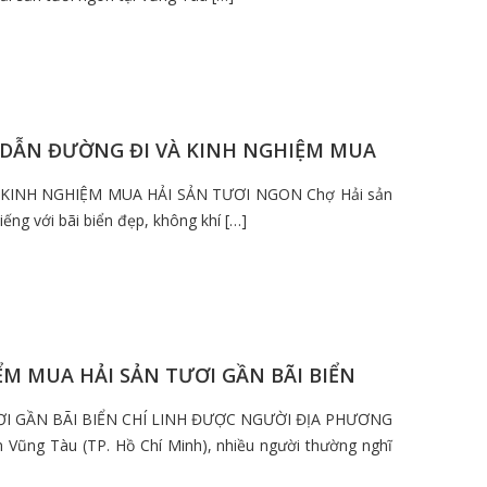
NG DẪN ĐƯỜNG ĐI VÀ KINH NGHIỆM MUA
 KINH NGHIỆM MUA HẢI SẢN TƯƠI NGON Chợ Hải sản
iếng với bãi biển đẹp, không khí […]
IỂM MUA HẢI SẢN TƯƠI GẦN BÃI BIỂN
ƯƠI GẦN BÃI BIỂN CHÍ LINH ĐƯỢC NGƯỜI ĐỊA PHƯƠNG
 Vũng Tàu (TP. Hồ Chí Minh), nhiều người thường nghĩ