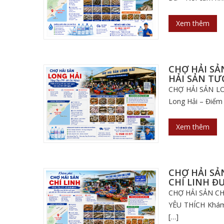
Xem thêm
CHỢ HẢI SẢ
HẢI SẢN TƯ
CHỢ HẢI SẢN LO
Long Hải – Điểm đ
Xem thêm
CHỢ HẢI SẢN
CHÍ LINH Đ
CHỢ HẢI SẢN CH
YÊU THÍCH Khám 
[…]