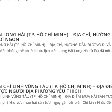
N LONG HẢI (TP. HỒ CHÍ MINH) – ĐỊA CHỈ, HƯỚ
ƠI NGON
NG HẢI (TP. HỒ CHÍ MINH) – ĐỊA CHỈ, HƯỚNG DẪN ĐƯỜNG ĐI VÀ
ến không thể bỏ lỡ khi du lịch biển Long Hải Long Hải từ lâu đã nổi t
 CHÍ LINH VŨNG TÀU (TP. HỒ CHÍ MINH) – ĐỊA Đ
ƯỢC NGƯỜI ĐỊA PHƯƠNG YÊU THÍCH
Í LINH VŨNG TÀU (TP. HỒ CHÍ MINH) – ĐỊA ĐIỂM MUA HẢI SẢN T
phá khu vực mua hải sản tươi ngay gần bãi biển Chí Linh Nhắc đến