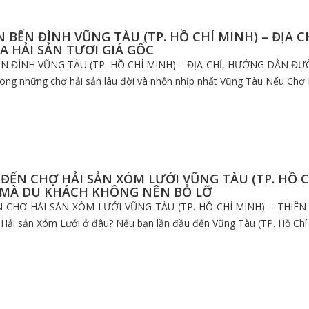
N BẾN ĐÌNH VŨNG TÀU (TP. HỒ CHÍ MINH) – ĐỊA 
 HẢI SẢN TƯƠI GIÁ GỐC
N ĐÌNH VŨNG TÀU (TP. HỒ CHÍ MINH) – ĐỊA CHỈ, HƯỚNG DẪN ĐƯ
ng những chợ hải sản lâu đời và nhộn nhịp nhất Vũng Tàu Nếu Chợ Hả
ĐẾN CHỢ HẢI SẢN XÓM LƯỚI VŨNG TÀU (TP. HỒ C
 MÀ DU KHÁCH KHÔNG NÊN BỎ LỠ
 CHỢ HẢI SẢN XÓM LƯỚI VŨNG TÀU (TP. HỒ CHÍ MINH) – THI
ải sản Xóm Lưới ở đâu? Nếu bạn lần đầu đến Vũng Tàu (TP. Hồ Chí 