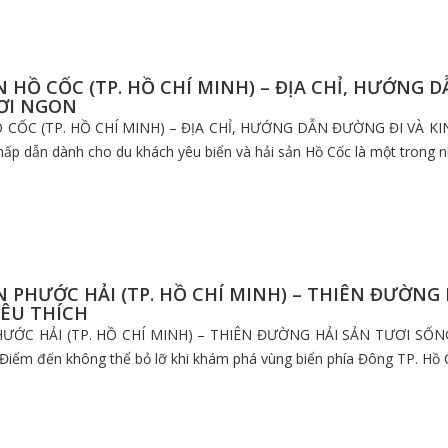
N HỒ CỐC (TP. HỒ CHÍ MINH) – ĐỊA CHỈ, HƯỚNG
ƠI NGON
 CỐC (TP. HỒ CHÍ MINH) – ĐỊA CHỈ, HƯỚNG DẪN ĐƯỜNG ĐI VÀ K
ấp dẫn dành cho du khách yêu biển và hải sản Hồ Cốc là một trong n
N PHƯỚC HẢI (TP. HỒ CHÍ MINH) – THIÊN ĐƯỜNG
ÊU THÍCH
HƯỚC HẢI (TP. HỒ CHÍ MINH) – THIÊN ĐƯỜNG HẢI SẢN TƯƠI SỐ
Điểm đến không thể bỏ lỡ khi khám phá vùng biển phía Đông TP. Hồ 