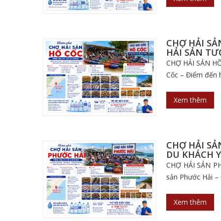
CHỢ HẢI SẢ
HẢI SẢN TƯ
CHỢ HẢI SẢN HỒ
Cốc – Điểm đến h
Xem thêm
CHỢ HẢI SẢ
DU KHÁCH Y
CHỢ HẢI SẢN P
sản Phước Hải – 
Xem thêm