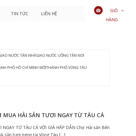
GIỎ
TIN TỨC
LIÊN HỆ
HÀNG
0
sản
phẩm
GIAO NƯỚC TẬN NHÀ
GIAO NƯỚC UỐNG TẬN NƠI
NH PHỐ HỒ CHÍ MINH MỚI
THÀNH PHỐ VŨNG TÀU
ỂM MUA HẢI SẢN TƯƠI NGAY TỪ TÀU CÁ
I NGAY TỪ TÀU CÁ VỚI GIÁ HẤP DẪN Chợ Hải sản Bến
i sản tươi ngon tại Vũng Tàu […]