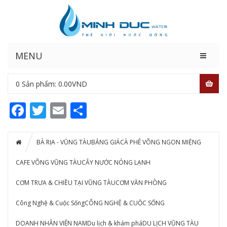
MENU
0
Sản phẩm:
0.00
VND
Facebook
Twitter
Email
Share
BÀ RỊA - VŨNG TÀU
BẢNG GIÁ
CÀ PHÊ VÕNG NGON MIỆNG
CAFE VÕNG VŨNG TÀU
CÂY NƯỚC NÓNG LẠNH
CƠM TRƯA & CHIỀU TẠI VŨNG TÀU
CƠM VĂN PHÒNG
Công Nghệ & Cuộc Sống
CÔNG NGHỆ & CUỘC SỐNG
DOANH NHÂN VIÊN NAM
Du lịch & khám phá
DU LỊCH VŨNG TÀU