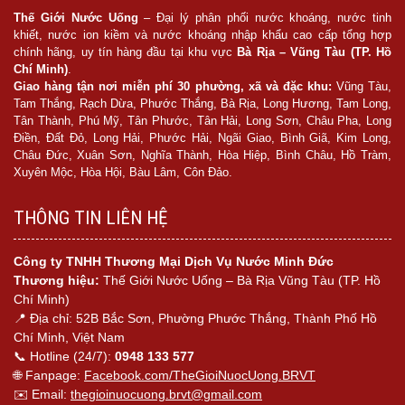
Thế Giới Nước Uống
– Đại lý phân phối nước khoáng, nước tinh
khiết, nước ion kiềm và nước khoáng nhập khẩu cao cấp tổng hợp
chính hãng, uy tín hàng đầu tại khu vực
Bà Rịa – Vũng Tàu (TP. Hồ
Chí Minh)
.
Giao hàng tận nơi miễn phí 30 phường, xã và đặc khu:
Vũng Tàu,
Tam Thắng, Rạch Dừa, Phước Thắng, Bà Rịa, Long Hương, Tam Long,
Tân Thành, Phú Mỹ, Tân Phước, Tân Hải, Long Sơn, Châu Pha, Long
Điền, Đất Đỏ, Long Hải, Phước Hải, Ngãi Giao, Bình Giã, Kim Long,
Châu Đức, Xuân Sơn, Nghĩa Thành, Hòa Hiệp, Bình Châu, Hồ Tràm,
Xuyên Mộc, Hòa Hội, Bàu Lâm, Côn Đảo.
THÔNG TIN LIÊN HỆ
Công ty TNHH Thương Mại Dịch Vụ Nước Minh Đức
Thương hiệu:
Thế Giới Nước Uống – Bà Rịa Vũng Tàu (TP. Hồ
Chí Minh)
📍 Địa chỉ: 52B Bắc Sơn, Phường Phước Thắng, Thành Phố Hồ
Chí Minh, Việt Nam
📞 Hotline (24/7):
0948 133 577
🌐 Fanpage:
Facebook.com/TheGioiNuocUong.BRVT
✉️ Email:
thegioinuocuong.brvt@gmail.com