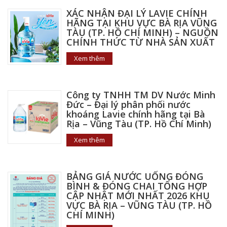
XÁC NHẬN ĐẠI LÝ LAVIE CHÍNH
HÃNG TẠI KHU VỰC BÀ RỊA VŨNG
TÀU (TP. HỒ CHÍ MINH) – NGUỒN
CHÍNH THỨC TỪ NHÀ SẢN XUẤT
Xem thêm
Công ty TNHH TM DV Nước Minh
Đức – Đại lý phân phối nước
khoáng Lavie chính hãng tại Bà
Rịa – Vũng Tàu (TP. Hồ Chí Minh)
Xem thêm
BẢNG GIÁ NƯỚC UỐNG ĐÓNG
BÌNH & ĐÓNG CHAI TỔNG HỢP
CẬP NHẬT MỚI NHẤT 2026 KHU
VỰC BÀ RỊA – VŨNG TÀU (TP. HỒ
CHÍ MINH)