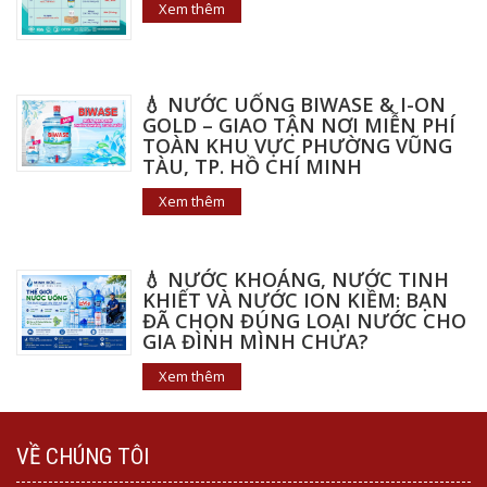
Xem thêm
💧 NƯỚC UỐNG BIWASE & I-ON
GOLD – GIAO TẬN NƠI MIỄN PHÍ
TOÀN KHU VỰC PHƯỜNG VŨNG
TÀU, TP. HỒ CHÍ MINH
Xem thêm
💧 NƯỚC KHOÁNG, NƯỚC TINH
KHIẾT VÀ NƯỚC ION KIỀM: BẠN
ĐÃ CHỌN ĐÚNG LOẠI NƯỚC CHO
GIA ĐÌNH MÌNH CHƯA?
Xem thêm
VỀ CHÚNG TÔI