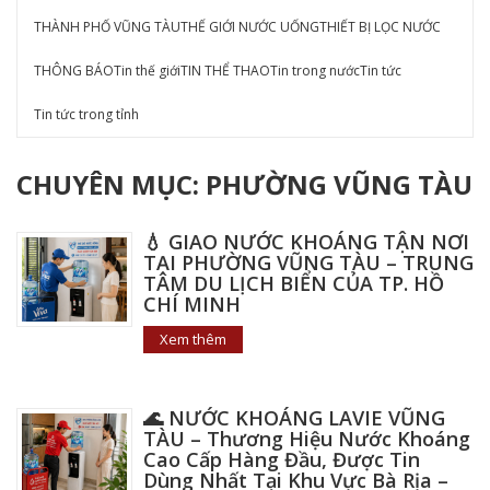
THÀNH PHỐ VŨNG TÀU
THẾ GIỚI NƯỚC UỐNG
THIẾT BỊ LỌC NƯỚC
THÔNG BÁO
Tin thế giới
TIN THỂ THAO
Tin trong nước
Tin tức
Tin tức trong tỉnh
CHUYÊN MỤC: PHƯỜNG VŨNG TÀU
💧 GIAO NƯỚC KHOÁNG TẬN NƠI
TẠI PHƯỜNG VŨNG TÀU – TRUNG
TÂM DU LỊCH BIỂN CỦA TP. HỒ
CHÍ MINH
Xem thêm
🌊 NƯỚC KHOÁNG LAVIE VŨNG
TÀU – Thương Hiệu Nước Khoáng
Cao Cấp Hàng Đầu, Được Tin
Dùng Nhất Tại Khu Vực Bà Rịa –