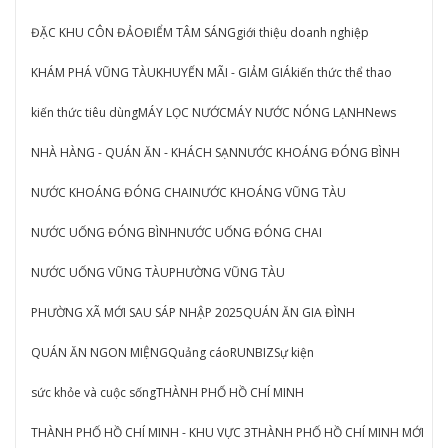
ĐẶC KHU CÔN ĐẢO
ĐIỂM TÂM SÁNG
giới thiệu doanh nghiệp
KHÁM PHÁ VŨNG TÀU
KHUYẾN MÃI - GIẢM GIÁ
kiến thức thể thao
kiến thức tiêu dùng
MÁY LỌC NƯỚC
MÁY NƯỚC NÓNG LẠNH
News
NHÀ HÀNG - QUÁN ĂN - KHÁCH SẠN
NƯỚC KHOÁNG ĐÓNG BÌNH
NƯỚC KHOÁNG ĐÓNG CHAI
NƯỚC KHOÁNG VŨNG TÀU
NƯỚC UỐNG ĐÓNG BÌNH
NƯỚC UỐNG ĐÓNG CHAI
NƯỚC UỐNG VŨNG TÀU
PHƯỜNG VŨNG TÀU
PHƯỜNG XÃ MỚI SAU SÁP NHẬP 2025
QUÁN ĂN GIA ĐÌNH
QUÁN ĂN NGON MIỆNG
Quảng cáo
RUNBIZ
Sự kiện
sức khỏe và cuộc sống
THÀNH PHỐ HỒ CHÍ MINH
THÀNH PHỐ HỒ CHÍ MINH - KHU VỰC 3
THÀNH PHỐ HỒ CHÍ MINH MỚI