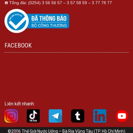
☎️ Tổng đài: (0254) 3 56 56 57 – 3 57 58 59 – 3 77 78 77
FACEBOOK
Liên kết nhanh:
©2006 Thế Giới Nước Uống – Bà Rịa Vũng Tàu (TP. Hồ Chí Minh)