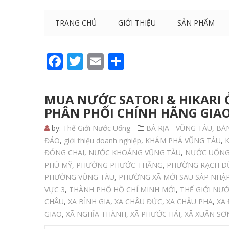
TRANG CHỦ
GIỚI THIỆU
SẢN PHẨM
Facebook
Twitter
Email
Share
MUA NƯỚC SATORI & HIKARI Ở
PHÂN PHỐI CHÍNH HÃNG GIAO 
by:
Thế Giới Nước Uống
BÀ RỊA - VŨNG TÀU
,
BẢ
ĐẢO
,
giới thiệu doanh nghiệp
,
KHÁM PHÁ VŨNG TÀU
,
K
ĐÓNG CHAI
,
NƯỚC KHOÁNG VŨNG TÀU
,
NƯỚC UỐNG
PHÚ MỸ
,
PHƯỜNG PHƯỚC THẮNG
,
PHƯỜNG RẠCH D
PHƯỜNG VŨNG TÀU
,
PHƯỜNG XÃ MỚI SAU SÁP NHẬP
VỰC 3
,
THÀNH PHỐ HỒ CHÍ MINH MỚI
,
THẾ GIỚI NƯ
CHÂU
,
XÃ BÌNH GIÃ
,
XÃ CHÂU ĐỨC
,
XÃ CHÂU PHA
,
XÃ
GIAO
,
XÃ NGHĨA THÀNH
,
XÃ PHƯỚC HẢI
,
XÃ XUÂN SƠ