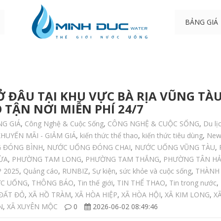
BẢNG GIÁ
 ĐÂU TẠI KHU VỰC BÀ RỊA VŨNG TÀU (
TẬN NƠI MIỄN PHÍ 24/7
NG GIÁ
,
Công Nghệ & Cuộc Sống
,
CÔNG NGHỆ & CUỘC SỐNG
,
Du lị
HUYẾN MÃI - GIẢM GIÁ
,
kiến thức thể thao
,
kiến thức tiêu dùng
,
New
 ĐÓNG BÌNH
,
NƯỚC UỐNG ĐÓNG CHAI
,
NƯỚC UỐNG VŨNG TÀU
,
ỪA
,
PHƯỜNG TAM LONG
,
PHƯỜNG TAM THẮNG
,
PHƯỜNG TÂN HẢ
 2025
,
Quảng cáo
,
RUNBIZ
,
Sự kiện
,
sức khỏe và cuộc sống
,
THÀNH 
ỚC UỐNG
,
THÔNG BÁO
,
Tin thế giới
,
TIN THỂ THAO
,
Tin trong nước
,
 ĐẤT ĐỎ
,
XÃ HỒ TRÀM
,
XÃ HÒA HIỆP
,
XÃ HÒA HỘI
,
XÃ KIM LONG
,
X
N
,
XÃ XUYÊN MỘC
0
2026-06-02 08:49:46