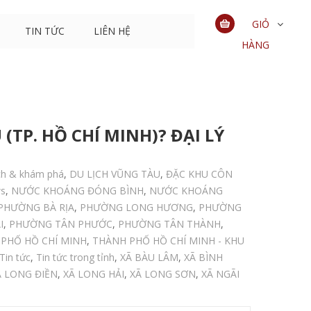
GIỎ
TIN TỨC
LIÊN HỆ
HÀNG
0
sản
phẩm
TP. HỒ CHÍ MINH)? ĐẠI LÝ
ch & khám phá
,
DU LỊCH VŨNG TÀU
,
ĐẶC KHU CÔN
s
,
NƯỚC KHOÁNG ĐÓNG BÌNH
,
NƯỚC KHOÁNG
PHƯỜNG BÀ RỊA
,
PHƯỜNG LONG HƯƠNG
,
PHƯỜNG
I
,
PHƯỜNG TÂN PHƯỚC
,
PHƯỜNG TÂN THÀNH
,
PHỐ HỒ CHÍ MINH
,
THÀNH PHỐ HỒ CHÍ MINH - KHU
Tin tức
,
Tin tức trong tỉnh
,
XÃ BÀU LÂM
,
XÃ BÌNH
Ã LONG ĐIỀN
,
XÃ LONG HẢI
,
XÃ LONG SƠN
,
XÃ NGÃI