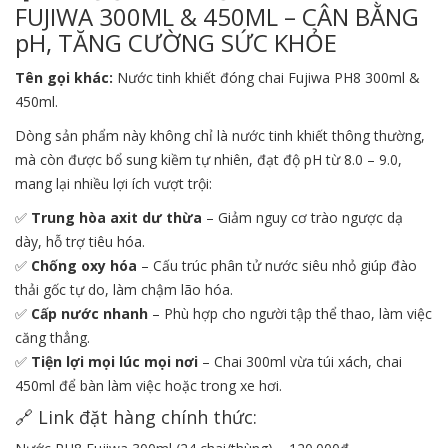
FUJIWA 300ML & 450ML – CÂN BẰNG
pH, TĂNG CƯỜNG SỨC KHỎE
Tên gọi khác:
Nước tinh khiết đóng chai Fujiwa PH8 300ml &
450ml.
Dòng sản phẩm này không chỉ là nước tinh khiết thông thường,
mà còn được bổ sung kiềm tự nhiên, đạt độ pH từ 8.0 – 9.0,
mang lại nhiều lợi ích vượt trội:
✅
Trung hòa axit dư thừa
– Giảm nguy cơ trào ngược dạ
dày, hỗ trợ tiêu hóa.
✅
Chống oxy hóa
– Cấu trúc phân tử nước siêu nhỏ giúp đào
thải gốc tự do, làm chậm lão hóa.
✅
Cấp nước nhanh
– Phù hợp cho người tập thể thao, làm việc
căng thẳng.
✅
Tiện lợi mọi lúc mọi nơi
– Chai 300ml vừa túi xách, chai
450ml để bàn làm việc hoặc trong xe hơi.
🔗 Link đặt hàng chính thức: