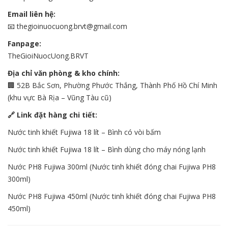
Email liên hệ:
📧
thegioinuocuong.brvt@gmail.com
Fanpage:
TheGioiNuocUong.BRVT
Địa chỉ văn phòng & kho chính:
🏢 52B Bắc Sơn, Phường Phước Thắng, Thành Phố Hồ Chí Minh
(khu vực Bà Rịa – Vũng Tàu cũ)
🔗 Link đặt hàng chi tiết:
Nước tinh khiết Fujiwa 18 lít – Bình có vòi bấm
Nước tinh khiết Fujiwa 18 lít – Bình dùng cho máy nóng lạnh
Nước PH8 Fujiwa 300ml (Nước tinh khiết đóng chai Fujiwa PH8
300ml)
Nước PH8 Fujiwa 450ml (Nước tinh khiết đóng chai Fujiwa PH8
450ml)