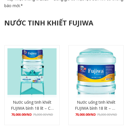
báo mới.
*
NƯỚC TINH KHIẾT FUJIWA
Nước uống tinh khiết
Nước uống tinh khiết
FUJIWA bình 18 lít – Có
FUJIWA bình 18 lít – Úp
vòi bấm
máy nóng lạnh
70,000.00
VND
75,000.00
VND
70,000.00
VND
75,000.00
VND
Mua hàng
Mua hàng