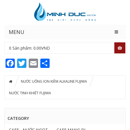
MENU
0
Sản phẩm:
0.00
VND
Facebook
Twitter
Email
Share
NƯỚC UỐNG ION KIỀM ALKALINE FUJIWA
NƯỚC TINH KHIẾT FUJIWA
CATEGORY
CAFE - NƯỚC NGỌT
CAFE MANG ĐI