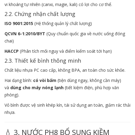
vi khoáng tự nhiên (canxi, magie, kali) có lợi cho cơ thể.
2.2. Chứng nhận chất lượng
ISO 9001:2015
(Hệ thống quản lý chất lượng)
QCVN 6-1:2010/BYT
(Quy chuẩn quốc gia về nước uống đóng
chai)
HACCP
(Phân tích mối nguy và điểm kiểm soát tới hạn)
2.3. Thiết kế bình thông minh
Chất liệu nhựa PC cao cấp, không BPA, an toàn cho sức khỏe.
Hai dạng bình:
có vòi bấm
(tiện dùng ngay, không cần máy)
và
dùng cho máy nóng lạnh
(tiết kiệm điện, phù hợp văn
phòng).
Vỏ bình được vệ sinh khép kín, tái sử dụng an toàn, giảm rác thải
nhựa.
💧 3. NƯỚC PH8 BỔ SUNG KIỀM