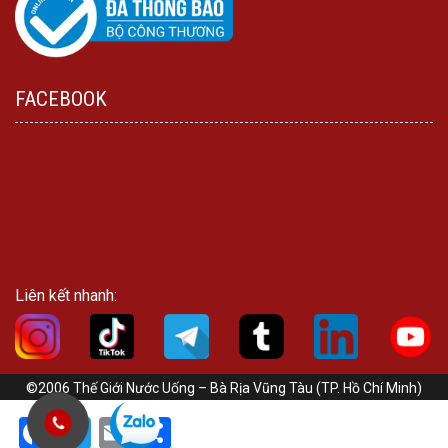
FACEBOOK
Liên kết nhanh:
©2006 Thế Giới Nước Uống – Bà Rịa Vũng Tàu (TP. Hồ Chí Minh)
Facebook
Twitter
Email
Share