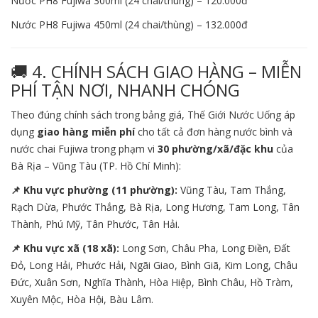
Nước PH8 Fujiwa 300ml (24 chai/thùng) – 120.000đ
Nước PH8 Fujiwa 450ml (24 chai/thùng) – 132.000đ
🚚 4. CHÍNH SÁCH GIAO HÀNG – MIỄN
PHÍ TẬN NƠI, NHANH CHÓNG
Theo đúng chính sách trong bảng giá, Thế Giới Nước Uống áp
dụng
giao hàng miễn phí
cho tất cả đơn hàng nước bình và
nước chai Fujiwa trong phạm vi
30 phường/xã/đặc khu
của
Bà Rịa – Vũng Tàu (TP. Hồ Chí Minh):
📌 Khu vực phường (11 phường):
Vũng Tàu, Tam Thắng,
Rạch Dừa, Phước Thắng, Bà Rịa, Long Hương, Tam Long, Tân
Thành, Phú Mỹ, Tân Phước, Tân Hải.
📌 Khu vực xã (18 xã):
Long Sơn, Châu Pha, Long Điền, Đất
Đỏ, Long Hải, Phước Hải, Ngãi Giao, Bình Giã, Kim Long, Châu
Đức, Xuân Sơn, Nghĩa Thành, Hòa Hiệp, Bình Châu, Hồ Tràm,
Xuyên Mộc, Hòa Hội, Bàu Lâm.