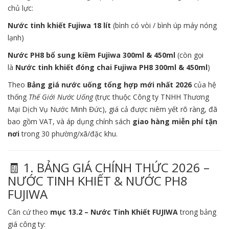
chủ lực:
Nước tinh khiết Fujiwa 18 lít
(bình có vòi / bình úp máy nóng
lạnh)
Nước PH8 bổ sung kiềm Fujiwa 300ml & 450ml
(còn gọi
là
Nước tinh khiết đóng chai Fujiwa PH8 300ml & 450ml
)
Theo
Bảng giá nước uống tổng hợp mới nhất 2026
của hệ
thống
Thế Giới Nước Uống
(trực thuộc Công ty TNHH Thương
Mại Dịch Vụ Nước Minh Đức), giá cả được niêm yết rõ ràng, đã
bao gồm VAT, và áp dụng chính sách
giao hàng miễn phí tận
nơi
trong 30 phường/xã/đặc khu.
🧾 1. BẢNG GIÁ CHÍNH THỨC 2026 –
NƯỚC TINH KHIẾT & NƯỚC PH8
FUJIWA
Căn cứ theo
mục 13.2 – Nước Tinh Khiết FUJIWA
trong bảng
giá công ty: