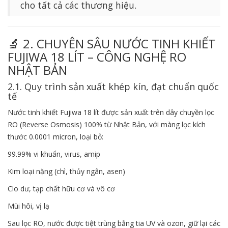
cho tất cả các thương hiệu.
🔬 2. CHUYÊN SÂU NƯỚC TINH KHIẾT
FUJIWA 18 LÍT – CÔNG NGHỆ RO
NHẬT BẢN
2.1. Quy trình sản xuất khép kín, đạt chuẩn quốc
tế
Nước tinh khiết Fujiwa 18 lít được sản xuất trên dây chuyền lọc
RO (Reverse Osmosis) 100% từ Nhật Bản, với màng lọc kích
thước 0.0001 micron, loại bỏ:
99.99% vi khuẩn, virus, amip
Kim loại nặng (chì, thủy ngân, asen)
Clo dư, tạp chất hữu cơ và vô cơ
Mùi hôi, vị lạ
Sau lọc RO, nước được tiệt trùng bằng tia UV và ozon, giữ lại các