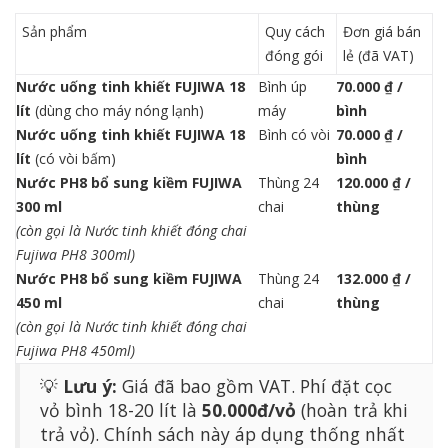
Sản phẩm
Quy cách
Đơn giá bán
đóng gói
lẻ (đã VAT)
Nước uống tinh khiết FUJIWA 18
Bình úp
70.000 ₫ /
lít
(dùng cho máy nóng lạnh)
máy
bình
Nước uống tinh khiết FUJIWA 18
Bình có vòi
70.000 ₫ /
lít
(có vòi bấm)
bình
Nước PH8 bổ sung kiềm FUJIWA
Thùng 24
120.000 ₫ /
300 ml
chai
thùng
(còn gọi là Nước tinh khiết đóng chai
Fujiwa PH8 300ml)
Nước PH8 bổ sung kiềm FUJIWA
Thùng 24
132.000 ₫ /
450 ml
chai
thùng
(còn gọi là Nước tinh khiết đóng chai
Fujiwa PH8 450ml)
💡
Lưu ý:
Giá đã bao gồm VAT. Phí đặt cọc
vỏ bình 18-20 lít là
50.000đ/vỏ
(hoàn trả khi
trả vỏ). Chính sách này áp dụng thống nhất