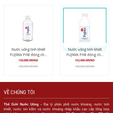
Nước uống tinh khiết
Nước uống tinh khiết
FUJIWA PH8 đóng chai
FUJIWA PH8 đóng chai
300ml (24 chai/thùng)
450ml (24 chai/thùng)
120,000.00
VND
132,000.00
VND
130,000.00
VND
142,000.00
VND
Mua hàng
Mua hàng
VỀ CHÚNG TÔI
Thế Giới Nước Uống
– Đại lý phân phối nước khoáng, nước tinh
khiết, nước ion kiềm và nước khoáng nhập khẩu cao cấp tổng hợp