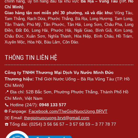
chính hãng, uy tín hàng đầu tại khu vực
Bà Rịa – Vũng Tàu (TP. Hồ
Chí Minh)
.
Giao hàng tận nơi miễn phí 30 phường, xã và đặc khu:
Vũng Tàu,
Tam Thắng, Rạch Dừa, Phước Thắng, Bà Rịa, Long Hương, Tam Long,
Tân Thành, Phú Mỹ, Tân Phước, Tân Hải, Long Sơn, Châu Pha, Long
Điền, Đất Đỏ, Long Hải, Phước Hải, Ngãi Giao, Bình Giã, Kim Long,
Châu Đức, Xuân Sơn, Nghĩa Thành, Hòa Hiệp, Bình Châu, Hồ Tràm,
Xuyên Mộc, Hòa Hội, Bàu Lâm, Côn Đảo.
THÔNG TIN LIÊN HỆ
Công ty TNHH Thương Mại Dịch Vụ Nước Minh Đức
Thương hiệu:
Thế Giới Nước Uống – Bà Rịa Vũng Tàu (TP. Hồ
Chí Minh)
📍 Địa chỉ: 52B Bắc Sơn, Phường Phước Thắng, Thành Phố Hồ
Chí Minh, Việt Nam
📞 Hotline (24/7):
0948 133 577
🌐 Fanpage:
Facebook.com/TheGioiNuocUong.BRVT
✉️ Email:
thegioinuocuong.brvt@gmail.com
☎️ Tổng đài: (0254) 3 56 56 57 – 3 57 58 59 – 3 77 78 77