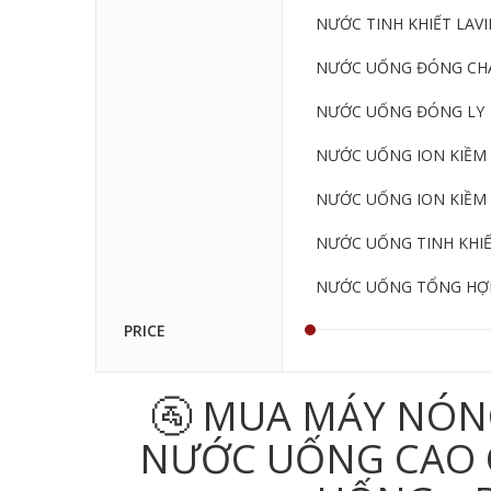
NƯỚC TINH KHIẾT LAVIE
NƯỚC UỐNG ĐÓNG CHA
NƯỚC UỐNG ĐÓNG LY
NƯỚC UỐNG ION KIỀM 
NƯỚC UỐNG ION KIỀM 
NƯỚC UỐNG TINH KHI
NƯỚC UỐNG TỔNG HỢ
PRICE
🚰 MUA MÁY NÓN
NƯỚC UỐNG CAO CẤ