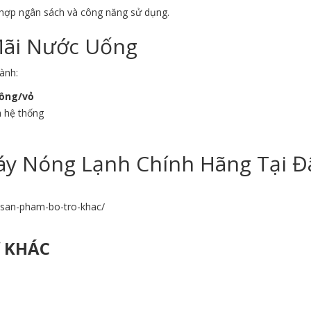
 hợp ngân sách và công năng sử dụng.
Mãi Nước Uống
ành:
đồng/vỏ
h hệ thống
y Nóng Lạnh Chính Hãng Tại Đ
n-san-pham-bo-tro-khac/
Ợ KHÁC