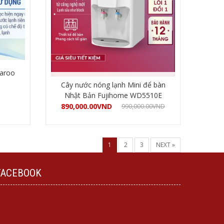
aroo
Cây nước nóng lạnh Mini để bàn
Nhật Bản Fujihome WD5510E
890,000.00
VND
990,000.00
VND
Mua hàng
1
2
3
NEXT »
FACEBOOK