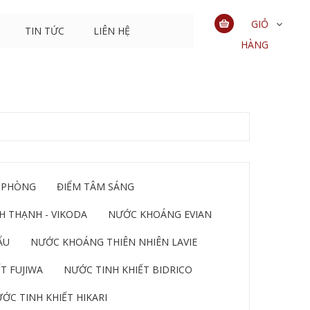
GIỎ
TIN TỨC
LIÊN HỆ
HÀNG
0
sản
phẩm
 PHÒNG
ĐIỂM TÂM SÁNG
 THẠNH - VIKODA
NƯỚC KHOÁNG EVIAN
ẨU
NƯỚC KHOÁNG THIÊN NHIÊN LAVIE
T FUJIWA
NƯỚC TINH KHIẾT BIDRICO
ỚC TINH KHIẾT HIKARI