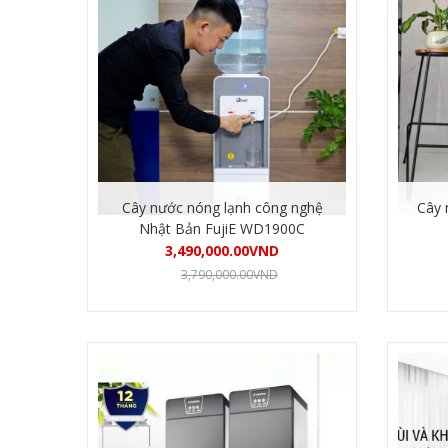
Cây nước nóng lạnh công nghệ
Cây 
Nhật Bản FujiE WD1900C
3,490,000.00
VND
3,790,000.00
VND
Mua hàng