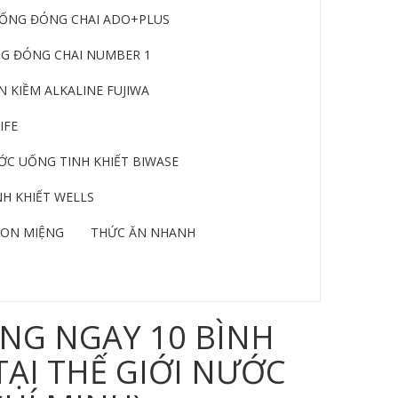
ỐNG ĐÓNG CHAI ADO+PLUS
G ĐÓNG CHAI NUMBER 1
 KIỀM ALKALINE FUJIWA
IFE
C UỐNG TINH KHIẾT BIWASE
H KHIẾT WELLS
ON MIỆNG
THỨC ĂN NHANH
NG NGAY 10 BÌNH
TẠI THẾ GIỚI NƯỚC