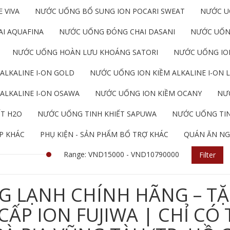
 VIVA
NƯỚC UỐNG BỔ SUNG ION POCARI SWEAT
NƯỚC U
I AQUAFINA
NƯỚC UỐNG ĐÓNG CHAI DASANI
NƯỚC UỐN
NƯỚC UỐNG HOÀN LƯU KHOÁNG SATORI
NƯỚC UỐNG ION
ALKALINE I-ON GOLD
NƯỚC UỐNG ION KIỀM ALKALINE I-ON L
ALKALINE I-ON OSAWA
NƯỚC UỐNG ION KIỀM OCANY
NƯỚ
ẾT H2O
NƯỚC UỐNG TINH KHIẾT SAPUWA
NƯỚC UỐNG TIN
P KHÁC
PHỤ KIỆN - SẢN PHẨM BỔ TRỢ KHÁC
QUÁN ĂN NG
Range: VND15000 - VND10790000
Filter
G LẠNH CHÍNH HÃNG – TẶ
P ION FUJIWA | CHỈ CÓ 