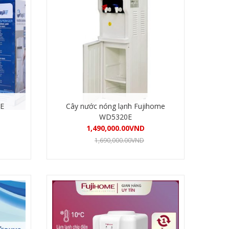
iE
Cây nước nóng lạnh Fujihome
WD5320E
1,490,000.00
VND
1,690,000.00
VND
Mua hàng