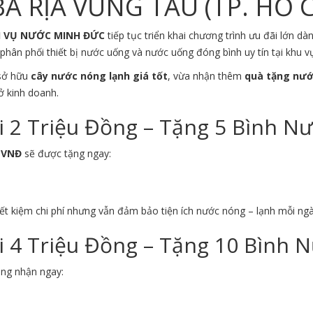
À RỊA VŨNG TÀU (TP. HỒ 
H VỤ NƯỚC MINH ĐỨC
tiếp tục triển khai chương trình ưu đãi lớn 
phân phối thiết bị nước uống và nước uống đóng bình uy tín tại khu 
 sở hữu
cây nước nóng lạnh giá tốt
, vừa nhận thêm
quà tặng nướ
ở kinh doanh.
2 Triệu Đồng – Tặng 5 Bình N
0 VNĐ
sẽ được tặng ngay:
ết kiệm chi phí nhưng vẫn đảm bảo tiện ích nước nóng – lạnh mỗi ngà
4 Triệu Đồng – Tặng 10 Bình 
àng nhận ngay: