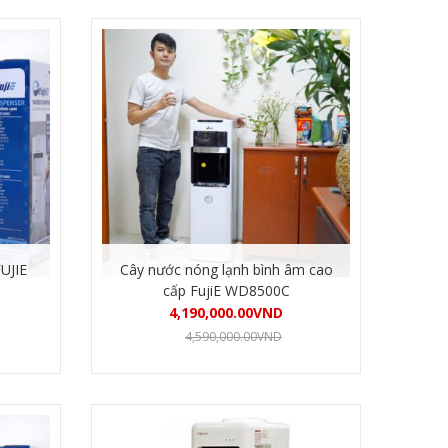
FUJIE
Cây nước nóng lạnh bình âm cao
cấp FujiE WD8500C
4,190,000.00
VND
4,590,000.00
VND
Mua hàng