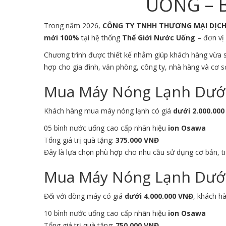
UỐNG – B
Trong năm 2026,
CÔNG TY TNHH THƯƠNG MẠI DỊC
mới 100%
tại hệ thống
Thế Giới Nước Uống
– đơn vị 
Chương trình được thiết kế nhằm giúp khách hàng vừa
hợp cho gia đình, văn phòng, công ty, nhà hàng và cơ s
Mua Máy Nóng Lạnh Dưới 
Khách hàng mua máy nóng lạnh có giá
dưới 2.000.00
05 bình nước uống cao cấp nhãn hiệu
ion Osawa
Tổng giá trị quà tặng:
375.000 VNĐ
Đây là lựa chọn phù hợp cho nhu cầu sử dụng cơ bản, ti
Mua Máy Nóng Lạnh Dưới 
Đối với dòng máy có giá
dưới 4.000.000 VNĐ
, khách h
10 bình nước uống cao cấp nhãn hiệu
ion Osawa
Tổng giá trị quà tặng:
750.000 VNĐ