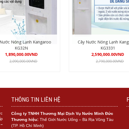
 Nước Nóng Lạnh Kangaroo
Cây Nước Nóng Lạnh Kang
KG32N
KG3331
1,890,000.00
VND
2,590,000.00
VND
2,090,000.00
VND
2,790,000.00
VND
Mua hàng
Mua hàng
THÔNG TIN LIÊN HỆ
ớc
Công ty TNHH Thương Mại Dịch Vụ Nước Minh Đức
ấp
Thương hiệu:
Thế Giới Nước Uống – Bà Rịa Vũng Tàu
 –
(TP. Hồ Chí Minh)