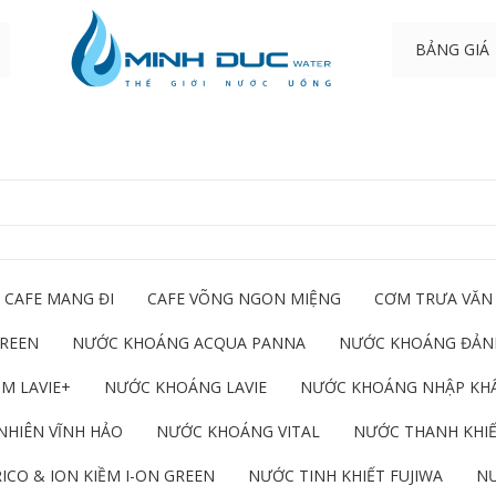
BẢNG GIÁ
CAFE MANG ĐI
CAFE VÕNG NGON MIỆNG
CƠM TRƯA VĂN
GREEN
NƯỚC KHOÁNG ACQUA PANNA
NƯỚC KHOÁNG ĐẢNH
M LAVIE+
NƯỚC KHOÁNG LAVIE
NƯỚC KHOÁNG NHẬP KH
NHIÊN VĨNH HẢO
NƯỚC KHOÁNG VITAL
NƯỚC THANH KHIẾ
ICO & ION KIỀM I-ON GREEN
NƯỚC TINH KHIẾT FUJIWA
NƯ