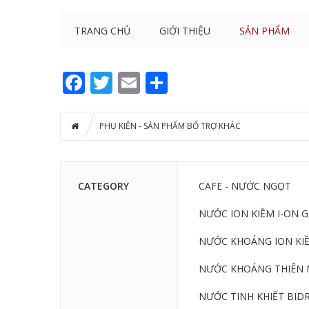
TRANG CHỦ
GIỚI THIỆU
SẢN PHẨM
Facebook
Twitter
Email
Share
PHỤ KIỆN - SẢN PHẨM BỔ TRỢ KHÁC
CATEGORY
CAFE - NƯỚC NGỌT
NƯỚC ION KIỀM I-ON 
NƯỚC KHOÁNG ION KIỀ
NƯỚC KHOÁNG THIÊN 
NƯỚC TINH KHIẾT BIDR