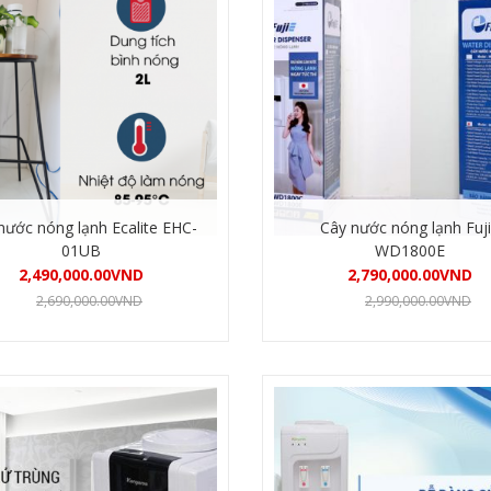
nước nóng lạnh Ecalite EHC-
Cây nước nóng lạnh Fuj
01UB
WD1800E
2,490,000.00
VND
2,790,000.00
VND
2,690,000.00
VND
2,990,000.00
VND
Mua hàng
Mua hàng