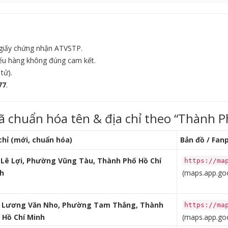
 giấy chứng nhận ATVSTP.
 nếu hàng không đúng cam kết.
tử).
77
.
ã chuẩn hóa tên & địa chỉ theo “Thành P
chỉ (mới, chuẩn hóa)
Bản đồ / Fan
 Lê Lợi, Phường Vũng Tàu, Thành Phố Hồ Chí
https://ma
h
(maps.app.goo
 Lương Văn Nho, Phường Tam Thắng, Thành
https://ma
 Hồ Chí Minh
(maps.app.goo