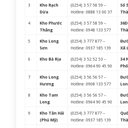
3
Kho Rạch
(0254) 3 57 58 59 –
Số 
Dừa
Hotline: 0888 13 00 37
Thà
4
Kho Phước
(0254) 3 57 58 59 –
36D
Thắng
Hotline: 0948 133 577
Thà
5
Kho Long
(0254) 3 777 877 –
Đườ
Sơn
Hotline: 0937 185 139
Xã 
6
Kho Bà Rịa
(0254) 3 52 52 53 –
34 
Hotline: 0964 90 45 90
Phố
7
Kho Long
(0254) 3 56 56 57 –
Đườ
Hương
Hotline: 0908 133 577
Lon
8
Kho Tam
(0254) 3 56 56 57 –
Đườ
Long
Hotline: 0964 90 45 90
Lon
9
Kho Tân Hải
(0254) 3 777 877 –
Quố
(Phú Mỹ)
Hotline: 0937 185 139
Thà