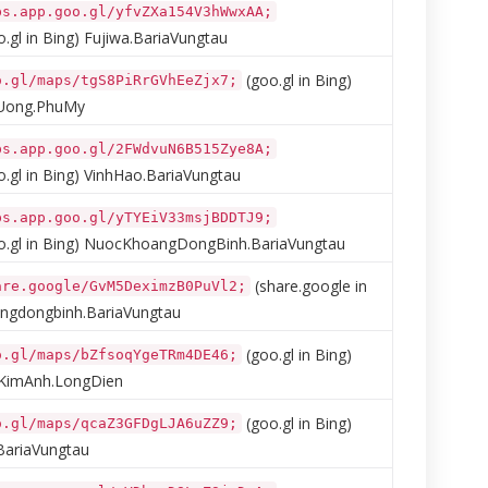
ps.app.goo.gl/yfvZXa154V3hWwxAA;
.gl in Bing)
Fujiwa.BariaVungtau
(goo.gl in Bing)
o.gl/maps/tgS8PiRrGVhEeZjx7;
Uong.PhuMy
ps.app.goo.gl/2FWdvuN6B515Zye8A;
.gl in Bing)
VinhHao.BariaVungtau
ps.app.goo.gl/yTYEiV33msjBDDTJ9;
.gl in Bing)
NuocKhoangDongBinh.BariaVungtau
(share.google in
are.google/GvM5DeximzB0PuVl2;
gdongbinh.BariaVungtau
(goo.gl in Bing)
o.gl/maps/bZfsoqYgeTRm4DE46;
KimAnh.LongDien
(goo.gl in Bing)
o.gl/maps/qcaZ3GFDgLJA6uZZ9;
ariaVungtau