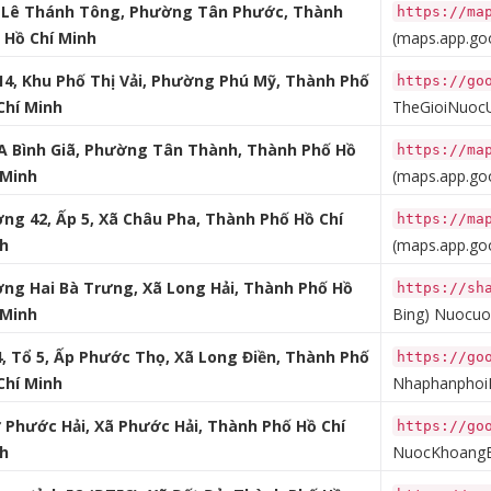
 Lê Thánh Tông, Phường Tân Phước, Thành
https://ma
 Hồ Chí Minh
(maps.app.goo
14, Khu Phố Thị Vải, Phường Phú Mỹ, Thành Phố
https://go
Chí Minh
TheGioiNuoc
A Bình Giã, Phường Tân Thành, Thành Phố Hồ
https://ma
 Minh
(maps.app.goo
ng 42, Ấp 5, Xã Châu Pha, Thành Phố Hồ Chí
https://ma
h
(maps.app.goo
ng Hai Bà Trưng, Xã Long Hải, Thành Phố Hồ
https://sh
 Minh
Bing)
Nuocuon
4, Tổ 5, Ấp Phước Thọ, Xã Long Điền, Thành Phố
https://go
Chí Minh
Nhaphanphoi
 Phước Hải, Xã Phước Hải, Thành Phố Hồ Chí
https://go
h
NuocKhoangB