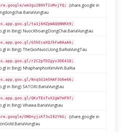
(share.google in
are.google/wm3gu2B9VfIoMvjYQ;
gdongchai.BariaVungtau
ps.app.goo.gl/ta1j6HZpWAQQNNRX9;
.gl in Bing)
NuocKhoangDongChai.BariaVungtau
ps.app.goo.gl/G5kEcaXQJkFwBAaAA;
.gl in Bing)
TheGioiNuocUong.BaRiaVungTau
ps.app.goo.gl/r2C2pTDZgyv3DE418;
.gl in Bing)
NhaphanphoiKimAnh.BaRia
ps.app.goo.gl/NxqSG1m5HAF3G6e66;
.gl in Bing)
SATORI.BariaVungtau
ps.app.goo.gl/QKvTExTvX2gW7mF97;
.gl in Bing)
Vihawa.BariaVungtau
(share.google in
are.google/ONDnyjiKf3uI82Y6G;
onGold.BariaVungtau