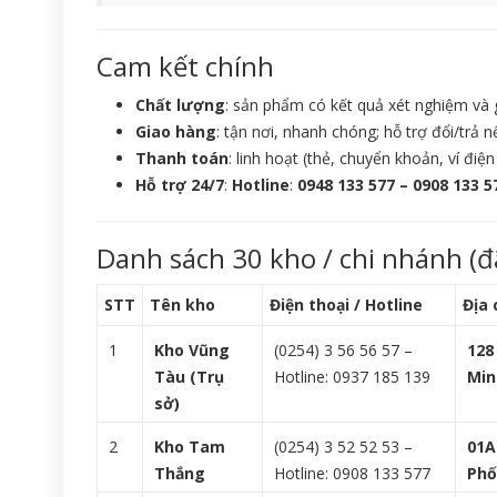
Cam kết chính
Chất lượng
: sản phẩm có kết quả xét nghiệm và
Giao hàng
: tận nơi, nhanh chóng; hỗ trợ đổi/trả
Thanh toán
: linh hoạt (thẻ, chuyển khoản, ví điện 
Hỗ trợ 24/7
:
Hotline
:
0948 133 577 – 0908 133 5
Danh sách 30 kho / chi nhánh (đ
STT
Tên kho
Điện thoại / Hotline
Địa 
1
Kho Vũng
(0254) 3 56 56 57 –
128
Tàu (Trụ
Hotline: 0937 185 139
Min
sở)
2
Kho Tam
(0254) 3 52 52 53 –
01A
Thắng
Hotline: 0908 133 577
Phố