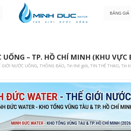
BẢNG GIÁ
C UỐNG – TP. HỒ CHÍ MINH (KHU VỰC 
Ế GIỚI NƯỚC UỐNG
,
THÔNG BÁO
,
Tin thế giới
,
TIN THỂ THAO
,
Tin 