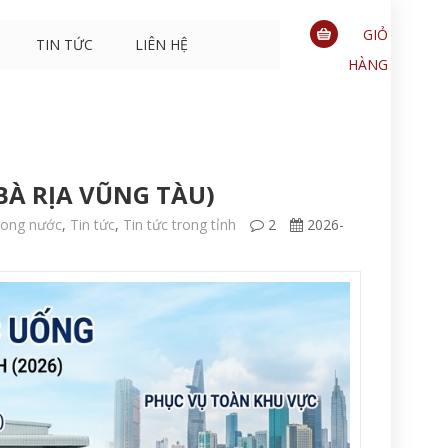
GIỎ
TIN TỨC
LIÊN HỆ
HÀNG
0
sản
phẩm
BÀ RỊA VŨNG TÀU)
trong nước
,
Tin tức
,
Tin tức trong tỉnh
2
2026-