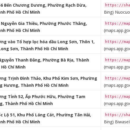
56 Bến Chương Dương, Phường Rạch Dừa,
https://sh
nh Phố Hồ Chí Minh
Bing)
Nuocuon
 Nguyễn Gia Thiều, Phường Phước Thắng,
https://ma
nh Phố Hồ Chí Minh
(maps.app.goo
ng vào Tổ hợp lọc hóa dầu Long Sơn, Thôn 1,
https://ma
Long Sơn, Thành Phố Hồ Chí Minh
(maps.app.goo
Nguyễn Thanh Đằng, Phường Bà Rịa, Thành
https://ma
 Hồ Chí Minh
(maps.app.goo
ng Trịnh Đình Thảo, Khu Phố Kim Sơn, Phường
https://ma
g Hương, Thành Phố Hồ Chí Minh
(maps.app.goo
ng Tỉnh 52, Ấp Phước Hữu, Phường Tam
https://ma
g, Thành Phố Hồ Chí Minh
(maps.app.goo
c Lộ 51, Khu Phố Láng Cát, Phường Tân Hải,
https://sh
nh Phố Hồ Chí Minh
Bing)
BiwaseI