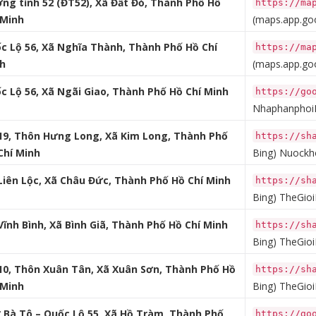
ng tỉnh 52 (ĐT52), Xã Đất Đỏ, Thành Phố Hồ
https://ma
 Minh
(maps.app.goo
c Lộ 56, Xã Nghĩa Thành, Thành Phố Hồ Chí
https://ma
h
(maps.app.goo
c Lộ 56, Xã Ngãi Giao, Thành Phố Hồ Chí Minh
https://go
Nhaphanphoi
19, Thôn Hưng Long, Xã Kim Long, Thành Phố
https://sh
Chí Minh
Bing)
Nuockho
Liên Lộc, Xã Châu Đức, Thành Phố Hồ Chí Minh
https://sh
Bing)
TheGio
Vĩnh Bình, Xã Bình Giã, Thành Phố Hồ Chí Minh
https://sh
Bing)
TheGioi
10, Thôn Xuân Tân, Xã Xuân Sơn, Thành Phố Hồ
https://sh
 Minh
Bing)
TheGioi
 Bà Tô – Quốc Lộ 55, Xã Hồ Tràm, Thành Phố
https://go