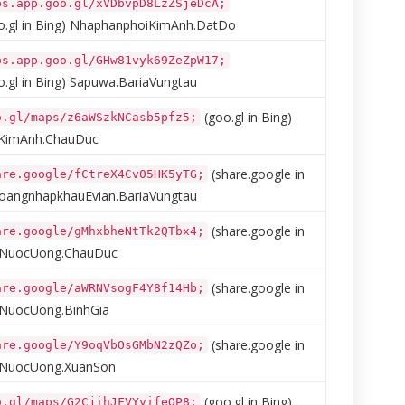
ps.app.goo.gl/xVDbvpD8LzZSjeDcA;
.gl in Bing)
NhaphanphoiKimAnh.DatDo
ps.app.goo.gl/GHw81vyk69ZeZpW17;
.gl in Bing)
Sapuwa.BariaVungtau
(goo.gl in Bing)
o.gl/maps/z6aWSzkNCasb5pfz5;
KimAnh.ChauDuc
(share.google in
are.google/fCtreX4Cv05HK5yTG;
angnhapkhauEvian.BariaVungtau
(share.google in
are.google/gMhxbheNtTk2QTbx4;
iNuocUong.ChauDuc
(share.google in
are.google/aWRNVsogF4Y8f14Hb;
NuocUong.BinhGia
(share.google in
are.google/Y9oqVbOsGMbN2zQZo;
NuocUong.XuanSon
(goo.gl in Bing)
o.gl/maps/G2CjihJFVYyifeQP8;