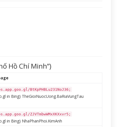
hố Hồ Chí Minh”)
page
ps.app.goo.gl/BtKpPHBLu231NoJ36;
.gl in Bing)
TheGioiNuocUong.BaRiaVungTau
ps.app.goo.gl/ZJVTmbwWMxXKXxvr5;
.gl in Bing)
NhaPhanPhoi.KimAnh