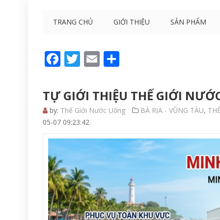
TRANG CHỦ
GIỚI THIỆU
SẢN PHẨM
Facebook
Twitter
Email
Share
TỰ GIỚI THIỆU THẾ GIỚI NƯỚ
by:
Thế Giới Nước Uống
BÀ RỊA - VŨNG TÀU
,
TH
05-07 09:23:42