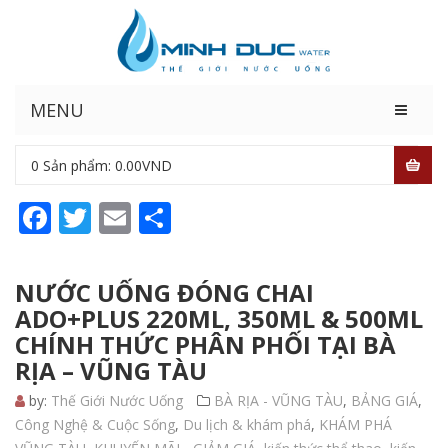
MENU
0
Sản phẩm:
0.00
VND
Facebook
Twitter
Email
Share
NƯỚC UỐNG ĐÓNG CHAI
ADO+PLUS 220ML, 350ML & 500ML
CHÍNH THỨC PHÂN PHỐI TẠI BÀ
RỊA – VŨNG TÀU
by:
Thế Giới Nước Uống
BÀ RỊA - VŨNG TÀU
,
BẢNG GIÁ
,
Công Nghệ & Cuộc Sống
,
Du lịch & khám phá
,
KHÁM PHÁ