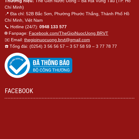
Thương hiệu:
Thế Giới Nước Uống – Bà Rịa Vũng Tàu (TP. Hồ
Chí Minh)
📍 Địa chỉ: 52B Bắc Sơn, Phường Phước Thắng, Thành Phố Hồ
Chí Minh, Việt Nam
📞 Hotline (24/7):
0948 133 577
🌐 Fanpage:
Facebook.com/TheGioiNuocUong.BRVT
✉️ Email:
thegioinuocuong.brvt@gmail.com
☎️ Tổng đài: (0254) 3 56 56 57 – 3 57 58 59 – 3 77 78 77
FACEBOOK