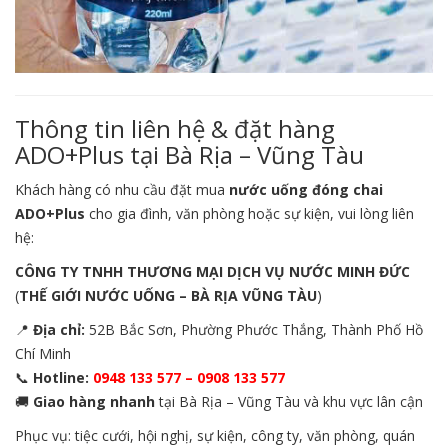
Thông tin liên hệ & đặt hàng
ADO+Plus tại Bà Rịa – Vũng Tàu
Khách hàng có nhu cầu đặt mua
nước uống đóng chai
ADO+Plus
cho gia đình, văn phòng hoặc sự kiện, vui lòng liên
hệ:
CÔNG TY TNHH THƯƠNG MẠI DỊCH VỤ NƯỚC MINH ĐỨC
(
THẾ GIỚI NƯỚC UỐNG – BÀ RỊA VŨNG TÀU
)
📍
Địa chỉ:
52B Bắc Sơn, Phường Phước Thắng, Thành Phố Hồ
Chí Minh
📞
Hotline:
0948 133 577 – 0908 133 577
🚚
Giao hàng nhanh
tại Bà Rịa – Vũng Tàu và khu vực lân cận
Phục vụ: tiệc cưới, hội nghị, sự kiện, công ty, văn phòng, quán