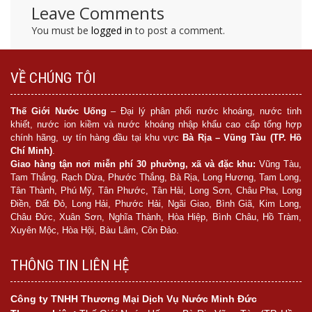
Leave Comments
You must be
logged in
to post a comment.
VỀ CHÚNG TÔI
Thế Giới Nước Uống
– Đại lý phân phối nước khoáng, nước tinh
khiết, nước ion kiềm và nước khoáng nhập khẩu cao cấp tổng hợp
chính hãng, uy tín hàng đầu tại khu vực
Bà Rịa – Vũng Tàu (TP. Hồ
Chí Minh)
.
Giao hàng tận nơi miễn phí 30 phường, xã và đặc khu:
Vũng Tàu,
Tam Thắng, Rạch Dừa, Phước Thắng, Bà Rịa, Long Hương, Tam Long,
Tân Thành, Phú Mỹ, Tân Phước, Tân Hải, Long Sơn, Châu Pha, Long
Điền, Đất Đỏ, Long Hải, Phước Hải, Ngãi Giao, Bình Giã, Kim Long,
Châu Đức, Xuân Sơn, Nghĩa Thành, Hòa Hiệp, Bình Châu, Hồ Tràm,
Xuyên Mộc, Hòa Hội, Bàu Lâm, Côn Đảo.
THÔNG TIN LIÊN HỆ
Công ty TNHH Thương Mại Dịch Vụ Nước Minh Đức