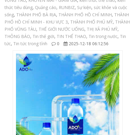
VŨNG TÀU
,
KHUYẾN MÃI - GIẢM GIÁ
,
kiến thức thể thao
,
kiến
thức tiêu dùng
,
Quảng cáo
,
RUNBIZ
,
Sự kiện
,
sức khỏe và cuộc
sống
,
THÀNH PHỐ BÀ RỊA
,
THÀNH PHỐ HỒ CHÍ MINH
,
THÀNH
PHỐ HỒ CHÍ MINH - KHU VỰC 3
,
THÀNH PHỐ PHÚ MỸ
,
THÀNH
PHỐ VŨNG TÀU
,
THẾ GIỚI NƯỚC UỐNG
,
THỊ XÃ PHÚ MỸ
,
THÔNG BÁO
,
Tin thế giới
,
TIN THỂ THAO
,
Tin trong nước
,
Tin
tức
,
Tin tức trong tỉnh
0
2025-12-18 06:12:56