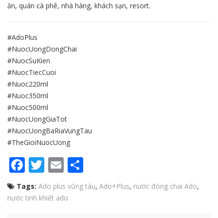
ăn, quán cà phê, nhà hàng, khách sạn, resort.
#AdoPlus
#NuocUongDongChai
#NuocSuKien
#NuocTiecCuoi
#Nuoc220ml
#Nuoc350ml
#Nuoc500ml
#NuocUongGiaTot
#NuocUongBaRiaVungTau
#TheGioiNuocUong
Facebook
Twitter
Email
Share
Tags:
Ado plus vũng tàu
,
Ado+Plus
,
nước đóng chai Ado
,
nước tinh khiết ado