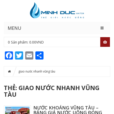
MENU
0
Sản phẩm:
0.00
VND
Facebook
Twitter
Email
Share
giao nước nhanh vũng tàu
THẺ: GIAO NƯỚC NHANH VŨNG
TÀU
NƯỚC KHOÁNG VŨNG TÀU –
BẢNG GIÁ NƯỚC UỐNG ĐÓNG