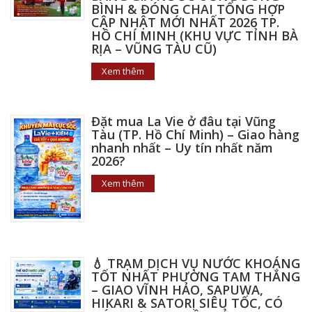
BÌNH & ĐÓNG CHAI TỔNG HỢP
CẬP NHẬT MỚI NHẤT 2026 TP.
HỒ CHÍ MINH (KHU VỰC TỈNH BÀ
RỊA – VŨNG TÀU CŨ)
Xem thêm
Đặt mua La Vie ở đâu tại Vũng
Tàu (TP. Hồ Chí Minh) – Giao hàng
nhanh nhất – Uy tín nhất năm
2026?
Xem thêm
💧 TRẠM DỊCH VỤ NƯỚC KHOÁNG
TỐT NHẤT PHƯỜNG TAM THẮNG
– GIAO VĨNH HẢO, SAPUWA,
HIKARI & SATORI SIÊU TỐC, CÓ