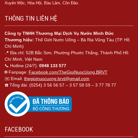
Xuyên Mộc, Hòa Hội, Bàu Lâm, Côn Đảo.
THÔNG TIN LIÊN HỆ
Công ty TNHH Thương Mại Dịch Vụ Nước Minh Đức
Thương hiệu:
Thế Giới Nước Uống – Bà Rịa Vũng Tàu (TP. Hồ
Chí Minh)
📍 Địa chỉ: 52B Bắc Sơn, Phường Phước Thắng, Thành Phố Hồ
Chí Minh, Việt Nam
📞 Hotline (24/7):
0948 133 577
🌐 Fanpage:
Facebook.com/TheGioiNuocUong.BRVT
✉️ Email:
thegioinuocuong.brvt@gmail.com
☎️ Tổng đài: (0254) 3 56 56 57 – 3 57 58 59 – 3 77 78 77
FACEBOOK