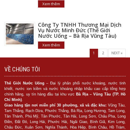
Xem thêm
Công Ty TNHH Thương Mại Dịch
Vụ Nước Minh Đức (Thế Giới
Nước Uống – Bà Rịa Vũng Tàu)
Xem thêm
1
2
NEXT »
VỀ CHÚNG TÔI
Thế Giới Nước Uống
– Đại lý phân phối nước khoáng, nước tinh
khiết, nước ion kiềm và nước khoáng nhập khẩu cao cấp tổng hợp
chính hãng, uy tín hàng đầu tại khu vực
Bà Rịa – Vũng Tàu (TP. Hồ
Chí Minh)
.
Giao hàng tận nơi miễn phí 30 phường, xã và đặc khu:
Vũng Tàu,
Tam Thắng, Rạch Dừa, Phước Thắng, Bà Rịa, Long Hương, Tam Long,
Tân Thành, Phú Mỹ, Tân Phước, Tân Hải, Long Sơn, Châu Pha, Long
Điền, Đất Đỏ, Long Hải, Phước Hải, Ngãi Giao, Bình Giã, Kim Long,
Châu Đức, Xuân Sơn, Nghĩa Thành, Hòa Hiệp, Bình Châu, Hồ Tràm,