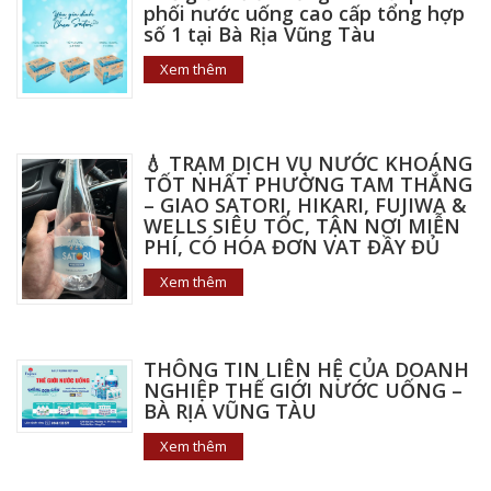
phối nước uống cao cấp tổng hợp
số 1 tại Bà Rịa Vũng Tàu
Xem thêm
💧 TRẠM DỊCH VỤ NƯỚC KHOÁNG
TỐT NHẤT PHƯỜNG TAM THẮNG
– GIAO SATORI, HIKARI, FUJIWA &
WELLS SIÊU TỐC, TẬN NƠI MIỄN
PHÍ, CÓ HÓA ĐƠN VAT ĐẦY ĐỦ
Xem thêm
THÔNG TIN LIÊN HỆ CỦA DOANH
NGHIỆP THẾ GIỚI NƯỚC UỐNG –
BÀ RỊA VŨNG TÀU
Xem thêm