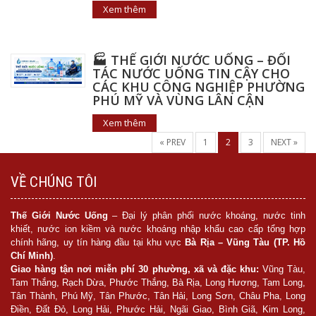
Xem thêm
🏭 THẾ GIỚI NƯỚC UỐNG – ĐỐI
TÁC NƯỚC UỐNG TIN CẬY CHO
CÁC KHU CÔNG NGHIỆP PHƯỜNG
PHÚ MỸ VÀ VÙNG LÂN CẬN
Xem thêm
« PREV
1
2
3
NEXT »
VỀ CHÚNG TÔI
Thế Giới Nước Uống
– Đại lý phân phối nước khoáng, nước tinh
khiết, nước ion kiềm và nước khoáng nhập khẩu cao cấp tổng hợp
chính hãng, uy tín hàng đầu tại khu vực
Bà Rịa – Vũng Tàu (TP. Hồ
Chí Minh)
.
Giao hàng tận nơi miễn phí 30 phường, xã và đặc khu:
Vũng Tàu,
Tam Thắng, Rạch Dừa, Phước Thắng, Bà Rịa, Long Hương, Tam Long,
Tân Thành, Phú Mỹ, Tân Phước, Tân Hải, Long Sơn, Châu Pha, Long
Điền, Đất Đỏ, Long Hải, Phước Hải, Ngãi Giao, Bình Giã, Kim Long,