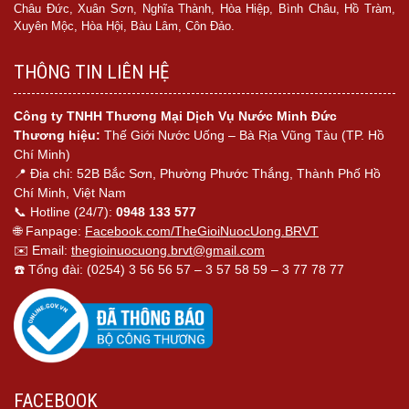
Châu Đức, Xuân Sơn, Nghĩa Thành, Hòa Hiệp, Bình Châu, Hồ Tràm,
Xuyên Mộc, Hòa Hội, Bàu Lâm, Côn Đảo.
THÔNG TIN LIÊN HỆ
Công ty TNHH Thương Mại Dịch Vụ Nước Minh Đức
Thương hiệu:
Thế Giới Nước Uống – Bà Rịa Vũng Tàu (TP. Hồ
Chí Minh)
📍 Địa chỉ: 52B Bắc Sơn, Phường Phước Thắng, Thành Phố Hồ
Chí Minh, Việt Nam
📞 Hotline (24/7):
0948 133 577
🌐 Fanpage:
Facebook.com/TheGioiNuocUong.BRVT
✉️ Email:
thegioinuocuong.brvt@gmail.com
☎️ Tổng đài: (0254) 3 56 56 57 – 3 57 58 59 – 3 77 78 77
FACEBOOK