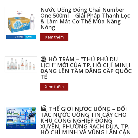
Nước Uống Đóng Chai Number
One 500ml – Giải Pháp Thanh Lọc
& Làm Mát Cơ Thể Mùa Nắng
Nóng
Xem thêm
🏖️ HỒ TRÀM – “THỦ PHỦ DU
LỊCH” MỚI CỦA TP. HỒ CHÍ MINH
ĐANG LÊN TẦM ĐẲNG CẤP QUỐC
TẾ
Xem thêm
🏭 THẾ GIỚI NƯỚC UỐNG – ĐỐI
TÁC NƯỚC UỐNG TIN CẬY CHO
KHU CÔNG NGHIỆP ĐÔNG
XUYÊN, PHƯỜNG RẠCH DỪA, TP.
HỒ CHÍ MINH VÀ VÙNG LÂN CẬN