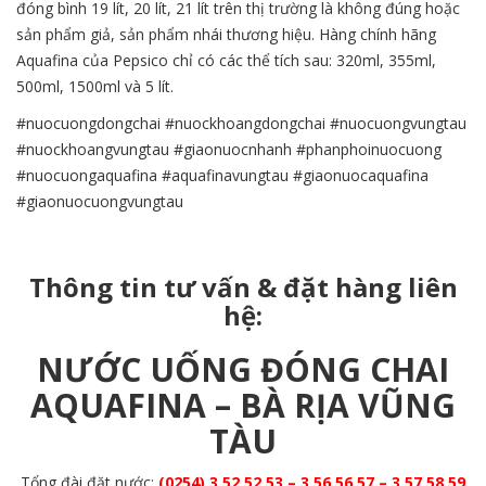
đóng bình 19 lít, 20 lít, 21 lít trên thị trường là không đúng hoặc
sản phẩm giả, sản phẩm nhái thương hiệu. Hàng chính hãng
Aquafina của Pepsico chỉ có các thể tích sau: 320ml, 355ml,
500ml, 1500ml và 5 lít.
#nuocuongdongchai #nuockhoangdongchai #nuocuongvungtau
#nuockhoangvungtau #giaonuocnhanh #phanphoinuocuong
#nuocuongaquafina #aquafinavungtau #giaonuocaquafina
#giaonuocuongvungtau
Thông tin tư vấn & đặt hàng liên
hệ:
NƯỚC UỐNG ĐÓNG CHAI
AQUAFINA
–
BÀ RỊA VŨNG
TÀU
Tổng đài đặt nước:
(0254) 3 52 52 53 – 3 56 56 57 – 3 57 58 59