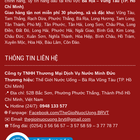
chính hãng, uy tín hàng đầu tại khu vực
Bà Rịa – Vũng Tàu (TP. Hồ
Chí Minh)
.
Giao hàng tận nơi miễn phí 30 phường, xã và đặc khu:
Vũng Tàu,
Tam Thắng, Rạch Dừa, Phước Thắng, Bà Rịa, Long Hương, Tam Long,
Tân Thành, Phú Mỹ, Tân Phước, Tân Hải, Long Sơn, Châu Pha, Long
Điền, Đất Đỏ, Long Hải, Phước Hải, Ngãi Giao, Bình Giã, Kim Long,
Châu Đức, Xuân Sơn, Nghĩa Thành, Hòa Hiệp, Bình Châu, Hồ Tràm,
Xuyên Mộc, Hòa Hội, Bàu Lâm, Côn Đảo.
THÔNG TIN LIÊN HỆ
Công ty TNHH Thương Mại Dịch Vụ Nước Minh Đức
Thương hiệu:
Thế Giới Nước Uống – Bà Rịa Vũng Tàu (TP. Hồ
Chí Minh)
📍 Địa chỉ: 52B Bắc Sơn, Phường Phước Thắng, Thành Phố Hồ
Chí Minh, Việt Nam
📞 Hotline (24/7):
0948 133 577
🌐 Fanpage:
Facebook.com/TheGioiNuocUong.BRVT
✉️ Email:
thegioinuocuong.brvt@gmail.com
☎️ Tổng đài: (0254) 3 56 56 57 – 3 57 58 59 – 3 77 78 77