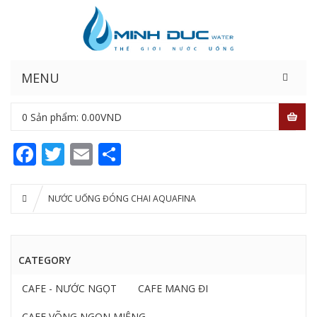
MENU
0
Sản phẩm:
0.00
VND
Facebook
Twitter
Email
Share
NƯỚC UỐNG ĐÓNG CHAI AQUAFINA
CATEGORY
CAFE - NƯỚC NGỌT
CAFE MANG ĐI
CAFE VÕNG NGON MIỆNG