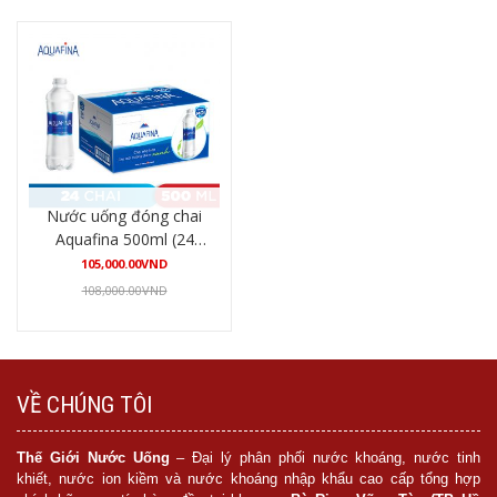
Nước uống đóng chai
Aquafina 500ml (24
chai/thùng)
105,000.00
VND
108,000.00
VND
Mua hàng
VỀ CHÚNG TÔI
Thế Giới Nước Uống
– Đại lý phân phối nước khoáng, nước tinh
khiết, nước ion kiềm và nước khoáng nhập khẩu cao cấp tổng hợp