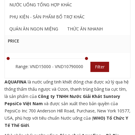
NƯỚC UỐNG TỔNG HỢP KHÁC
PHỤ KIỆN - SẢN PHẨM BỔ TRỢ KHÁC
QUÁN ĂN NGON MIỆNG
THỨC ĂN NHANH
PRICE
Range: VND15000 - VND10790000
Filter
AQUAFINA
là nước uống tinh khiết đóng chai được xử lý qua hệ
thống thẩm thấu ngược và Ozon, thanh trùng bằng tia cực tím,
là sản phẩm của
C
ông ty TNHH Nước Giải Khát
Suntory
PepsiCo
Việt Nam
và được sản xuất theo bản quyền của
PepsiCo Inc 700 Anderson Hill Road, Purchase, New York 10577,
USA, phù hợp với tiêu chuẩn Nước uống của (
WHO)
Tổ Chức Y
Tế Thế Giới
.