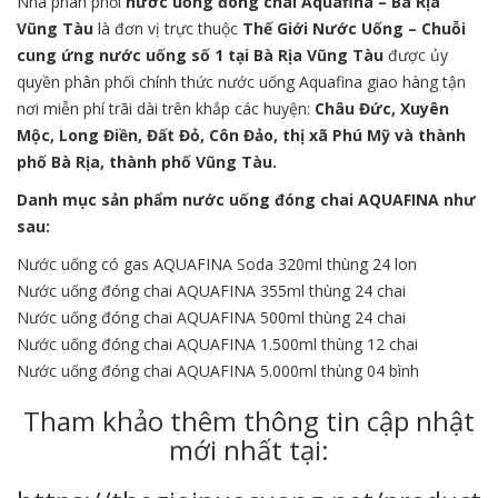
Nhà phân phối
nước
uống đóng chai
Aquafina – Bà Rịa
Vũng Tàu
là đơn vị trực thuộc
Thế Giới Nước Uống
–
Chuỗi
cung ứng nước uống số 1 tại Bà Rịa Vũng Tàu
được ủy
quyền phân phối chính thức nước uống Aquafina giao hàng tận
nơi miễn phí trãi dài trên khắp các huyện:
Châu Đức, Xuyên
Mộc, Long Điền, Đất Đỏ, Côn Đảo, thị xã Phú Mỹ và thành
phố Bà Rịa, thành phố Vũng Tàu.
Danh mục sản phẩm
nước uống
đóng chai
AQUAFINA như
sau:
Nước uống có gas AQUAFINA Soda 320ml thùng 24 lon
Nước uống đóng chai AQUAFINA 355ml thùng 24 chai
Nước uống đóng chai AQUAFINA 500ml thùng 24 chai
Nước uống đóng chai AQUAFINA 1.500ml thùng 12 chai
Nước uống đóng chai AQUAFINA 5.000ml thùng 04 bình
Tham khảo thêm thông tin cập nhật
mới nhất tại: