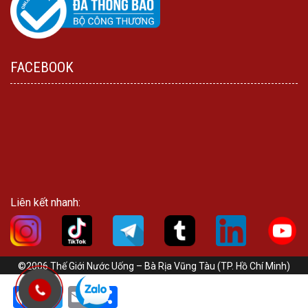
FACEBOOK
Liên kết nhanh:
©2006 Thế Giới Nước Uống – Bà Rịa Vũng Tàu (TP. Hồ Chí Minh)
Facebook
Twitter
Email
Share