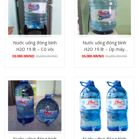
Nước uống đóng bình
Nước uống đóng bình
H2O 19 lít – Có vòi
H2O 19 lít – Úp máy
nóng lạnh
30,000.00
VND
35,000.00
VND
30,000.00
VND
35,000.00
VND
Mua hàng
Mua hàng
Nước uống đóng bình
Nước uống đóng bình