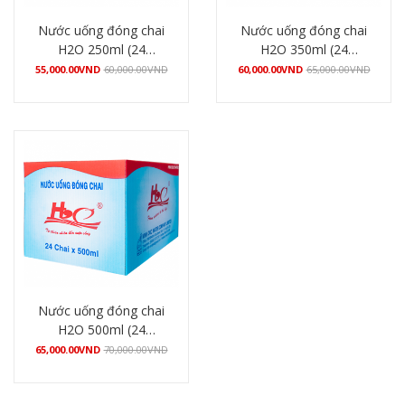
Nước uống đóng chai
Nước uống đóng chai
H2O 250ml (24
H2O 350ml (24
chai/thùng)
chai/thùng)
55,000.00
VND
60,000.00
VND
60,000.00
VND
65,000.00
VND
Mua hàng
Mua hàng
Nước uống đóng chai
H2O 500ml (24
chai/thùng)
65,000.00
VND
70,000.00
VND
Mua hàng