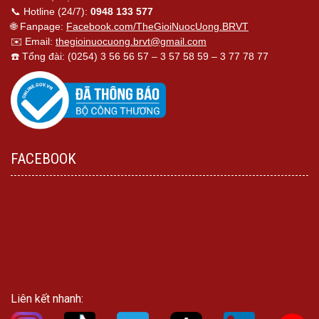
📞 Hotline (24/7):
0948 133 577
🌐 Fanpage:
Facebook.com/TheGioiNuocUong.BRVT
✉️ Email:
thegioinuocuong.brvt@gmail.com
☎️ Tổng đài: (0254) 3 56 56 57 – 3 57 58 59 – 3 77 78 77
FACEBOOK
Liên kết nhanh: