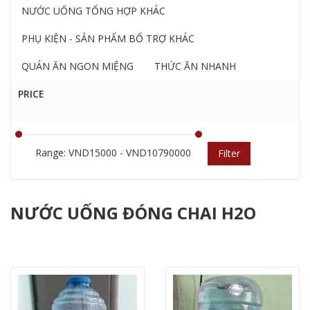
NƯỚC UỐNG TỔNG HỢP KHÁC
PHỤ KIỆN - SẢN PHẨM BỔ TRỢ KHÁC
QUÁN ĂN NGON MIỆNG
THỨC ĂN NHANH
PRICE
Range: VND15000 - VND10790000
Filter
NƯỚC UỐNG ĐÓNG CHAI H2O