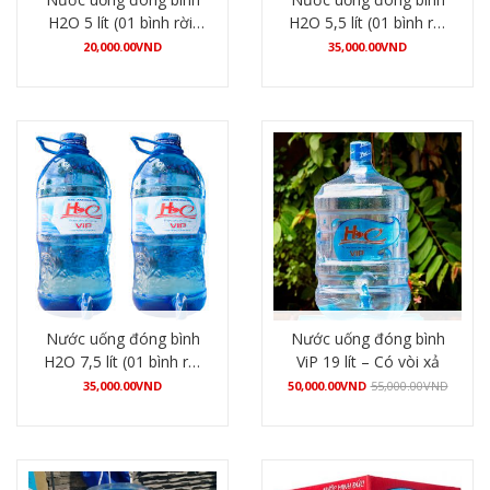
H2O 5 lít (01 bình rời,
H2O 5,5 lít (01 bình rời
không có vòi)
– có vòi xả)
20,000.00
VND
35,000.00
VND
Mua hàng
Mua hàng
Nước uống đóng bình
Nước uống đóng bình
H2O 7,5 lít (01 bình rời
ViP 19 lít – Có vòi xả
– có vòi xả)
35,000.00
VND
50,000.00
VND
55,000.00
VND
Mua hàng
Mua hàng