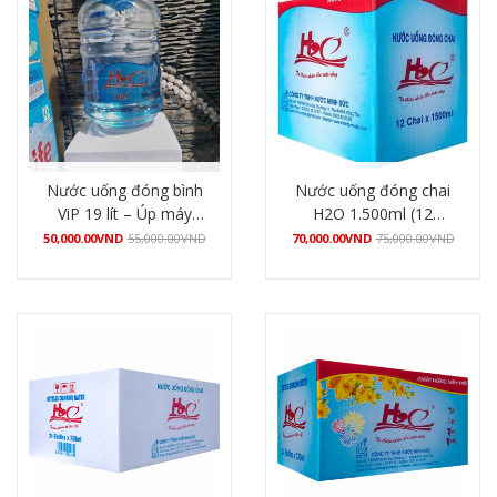
Nước uống đóng bình
Nước uống đóng chai
ViP 19 lít – Úp máy
H2O 1.500ml (12
nóng lạnh
chai/thùng)
50,000.00
VND
55,000.00
VND
70,000.00
VND
75,000.00
VND
Mua hàng
Mua hàng