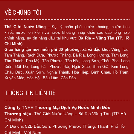
VỀ CHÚNG TÔI
Thế Giới Nước Uống
– Đại lý phân phối nước khoáng, nước tinh
khiết, nước ion kiềm và nước khoáng nhập khẩu cao cấp tổng hợp
chính hãng, uy tín hàng đầu tại khu vực
Bà Rịa – Vũng Tàu (TP. Hồ
Chí Minh)
.
Giao hàng tận nơi miễn phí 30 phường, xã và đặc khu:
Vũng Tàu,
Tam Thắng, Rạch Dừa, Phước Thắng, Bà Rịa, Long Hương, Tam Long,
Tân Thành, Phú Mỹ, Tân Phước, Tân Hải, Long Sơn, Châu Pha, Long
Điền, Đất Đỏ, Long Hải, Phước Hải, Ngãi Giao, Bình Giã, Kim Long,
Châu Đức, Xuân Sơn, Nghĩa Thành, Hòa Hiệp, Bình Châu, Hồ Tràm,
Xuyên Mộc, Hòa Hội, Bàu Lâm, Côn Đảo.
THÔNG TIN LIÊN HỆ
Công ty TNHH Thương Mại Dịch Vụ Nước Minh Đức
Thương hiệu:
Thế Giới Nước Uống – Bà Rịa Vũng Tàu (TP. Hồ
Chí Minh)
📍 Địa chỉ: 52B Bắc Sơn, Phường Phước Thắng, Thành Phố Hồ
Chí Minh, Việt Nam