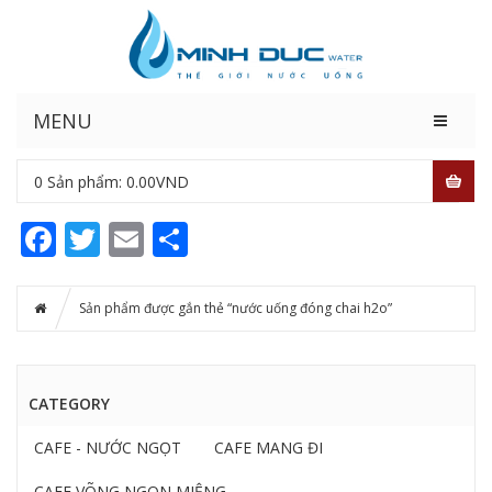
MENU
0
Sản phẩm:
0.00
VND
Facebook
Twitter
Email
Share
Sản phẩm được gắn thẻ “nước uống đóng chai h2o”
CATEGORY
CAFE - NƯỚC NGỌT
CAFE MANG ĐI
CAFE VÕNG NGON MIỆNG