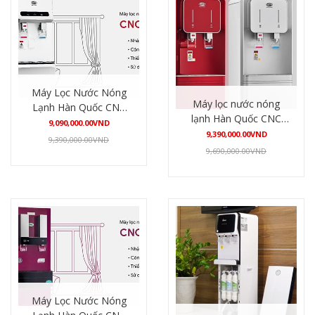
Máy Lọc Nước Nóng
Máy lọc nước nóng
Lạnh Hàn Quốc CNC
lạnh Hàn Quốc CNC
800S-UF
9,090,000.00
VND
816UF-R
9,390,000.00
VND
9,390,000.00
VND
9,690,000.00
VND
Mua hàng
Mua hàng
Máy Lọc Nước Nóng