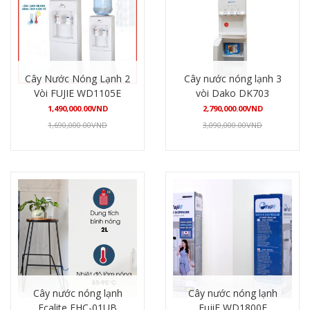
Cây Nước Nóng Lạnh 2
Cây nước nóng lạnh 3
Vòi FUJIE WD1105E
vòi Dako DK703
1,490,000.00
VND
2,790,000.00
VND
1,690,000.00
VND
3,090,000.00
VND
Mua hàng
Mua hàng
Cây nước nóng lạnh
Cây nước nóng lạnh
Ecalite EHC-01UB
FujiE WD1800E