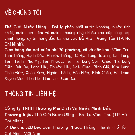
VỀ CHÚNG TÔI
Thế Giới Nước Uống
– Đại lý phân phối nước khoáng, nước tinh
khiết, nước ion kiềm và nước khoáng nhập khẩu cao cấp tổng hợp
chính hãng, uy tín hàng đầu tại khu vực
Bà Rịa – Vũng Tàu (TP. Hồ
Chí Minh)
.
Giao hàng tận nơi miễn phí 30 phường, xã và đặc khu:
Vũng Tàu,
Tam Thắng, Rạch Dừa, Phước Thắng, Bà Rịa, Long Hương, Tam Long,
Tân Thành, Phú Mỹ, Tân Phước, Tân Hải, Long Sơn, Châu Pha, Long
Điền, Đất Đỏ, Long Hải, Phước Hải, Ngãi Giao, Bình Giã, Kim Long,
Châu Đức, Xuân Sơn, Nghĩa Thành, Hòa Hiệp, Bình Châu, Hồ Tràm,
Xuyên Mộc, Hòa Hội, Bàu Lâm, Côn Đảo.
THÔNG TIN LIÊN HỆ
Công ty TNHH Thương Mại Dịch Vụ Nước Minh Đức
Thương hiệu:
Thế Giới Nước Uống – Bà Rịa Vũng Tàu (TP. Hồ
Chí Minh)
📍 Địa chỉ: 52B Bắc Sơn, Phường Phước Thắng, Thành Phố Hồ
Chí Minh, Việt Nam