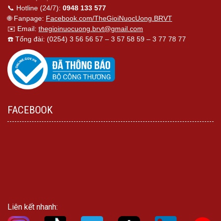
📞 Hotline (24/7):
0948 133 577
🌐 Fanpage:
Facebook.com/TheGioiNuocUong.BRVT
✉️ Email:
thegioinuocuong.brvt@gmail.com
☎️ Tổng đài: (0254) 3 56 56 57 – 3 57 58 59 – 3 77 78 77
FACEBOOK
Liên kết nhanh: