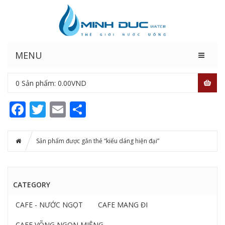
MENU
0
Sản phẩm:
0.00
VND
Facebook
Twitter
Email
Share
Sản phẩm được gắn thẻ “kiểu dáng hiện đại”
CATEGORY
CAFE - NƯỚC NGỌT
CAFE MANG ĐI
CAFE VÕNG NGON MIỆNG