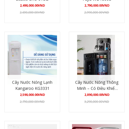
2,490,000.00
VND
2,790,000.00
VND
2,690,000.00
VND
2,990,000.00
VND
Mua hàng
Mua hàng
Cây Nước Nóng Lạnh
Cây Nước Nóng Thông
Kangaroo KG3331
Minh – Có Điều Khiển
Từ Xa (tặng kèm bình
2,590,000.00
VND
2,890,000.00
VND
siêu tốc và ấm trà)
2,790,000.00
VND
3,290,000.00
VND
Mua hàng
Mua hàng