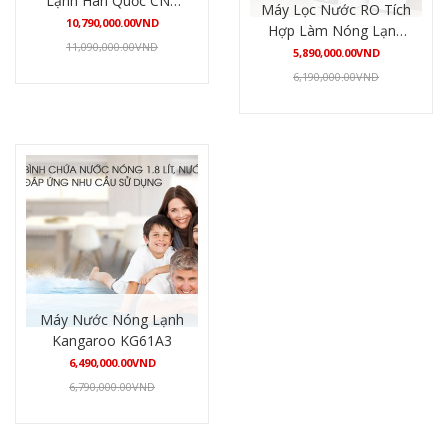
Lạnh Hàn Quốc CNC
Máy Lọc Nước RO Tích
915UF
10,790,000.00
VND
Hợp Làm Nóng Lạnh
11,090,000.00
VND
Fujie WPD5300C
5,890,000.00
VND
6,190,000.00
VND
Mua hàng
Mua hàng
Máy Nước Nóng Lạnh
Kangaroo KG61A3
6,490,000.00
VND
6,790,000.00
VND
Mua hàng