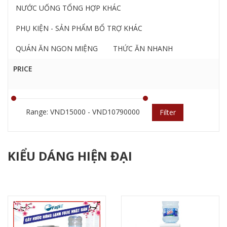
NƯỚC UỐNG TỔNG HỢP KHÁC
PHỤ KIỆN - SẢN PHẨM BỔ TRỢ KHÁC
QUÁN ĂN NGON MIỆNG
THỨC ĂN NHANH
PRICE
Range: VND15000 - VND10790000
Filter
KIỂU DÁNG HIỆN ĐẠI