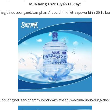
Mua
hàng trực tuyến tại đây:
/thegioinuocuong.net/san-pham/nuoc-tinh-khiet-sapuwa-binh-20-lit-loai
inuocuong.net/san-pham/nuoc-tinh-khiet-sapuwa-binh-20-lit-dung-cho