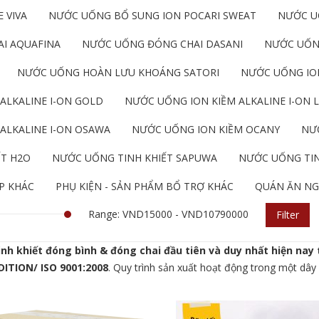
 VIVA
NƯỚC UỐNG BỔ SUNG ION POCARI SWEAT
NƯỚC U
I AQUAFINA
NƯỚC UỐNG ĐÓNG CHAI DASANI
NƯỚC UỐN
NƯỚC UỐNG HOÀN LƯU KHOÁNG SATORI
NƯỚC UỐNG ION
ALKALINE I-ON GOLD
NƯỚC UỐNG ION KIỀM ALKALINE I-ON L
ALKALINE I-ON OSAWA
NƯỚC UỐNG ION KIỀM OCANY
NƯỚ
ẾT H2O
NƯỚC UỐNG TINH KHIẾT SAPUWA
NƯỚC UỐNG TIN
P KHÁC
PHỤ KIỆN - SẢN PHẨM BỔ TRỢ KHÁC
QUÁN ĂN NG
Range: VND15000 - VND10790000
Filter
nh khiết đóng bình & đóng chai đầu tiên và duy nhất hiện nay
DITION/ ISO 9001:2008
. Quy trình sản xuất hoạt động trong một dây