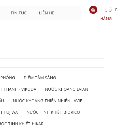
GIỎ
TIN TỨC
LIÊN HỆ
HÀNG
0
sản
phẩm
 PHÒNG
ĐIỂM TÂM SÁNG
 THẠNH - VIKODA
NƯỚC KHOÁNG EVIAN
ẨU
NƯỚC KHOÁNG THIÊN NHIÊN LAVIE
T FUJIWA
NƯỚC TINH KHIẾT BIDRICO
ỚC TINH KHIẾT HIKARI