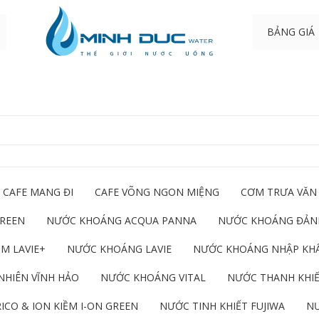
BẢNG GIÁ
CAFE MANG ĐI
CAFE VÕNG NGON MIỆNG
CƠM TRƯA VĂN
GREEN
NƯỚC KHOÁNG ACQUA PANNA
NƯỚC KHOÁNG ĐẢNH
M LAVIE+
NƯỚC KHOÁNG LAVIE
NƯỚC KHOÁNG NHẬP KH
NHIÊN VĨNH HẢO
NƯỚC KHOÁNG VITAL
NƯỚC THANH KHIẾ
ICO & ION KIỀM I-ON GREEN
NƯỚC TINH KHIẾT FUJIWA
NƯ