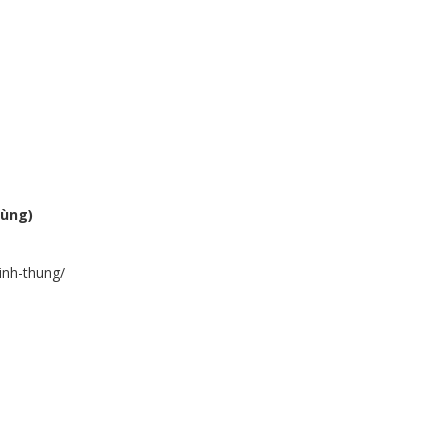
hùng)
inh-thung/