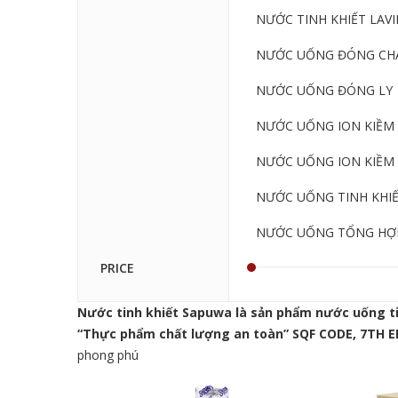
NƯỚC TINH KHIẾT LAVIE
NƯỚC UỐNG ĐÓNG CHA
NƯỚC UỐNG ĐÓNG LY
NƯỚC UỐNG ION KIỀM 
NƯỚC UỐNG ION KIỀM 
NƯỚC UỐNG TINH KHI
NƯỚC UỐNG TỔNG HỢ
PRICE
Nước tinh khiết
Sapuwa
là sản phẩm nước uống ti
“
Thực phẩm chất lượng an toàn
” SQF CODE, 7TH E
phong phú