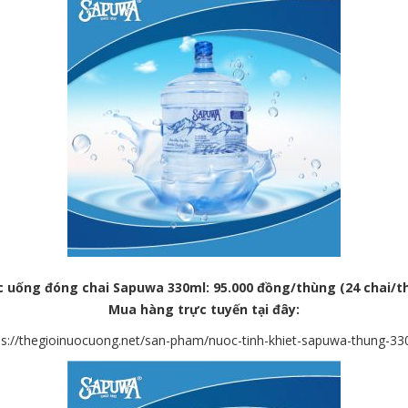
c
uống đóng chai
Sapuwa 330ml: 95.000 đồng/thùng (24 chai/t
Mua
hàng trực tuyến tại đây:
ps://thegioinuocuong.net/san-pham/nuoc-tinh-khiet-sapuwa-thung-33