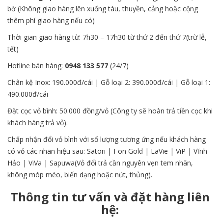
bờ (Không giao hàng lên xuống tàu, thuyền, cảng hoặc cộng
thêm phí giao hàng nếu có)
Thời gian giao hàng từ: 7h30 – 17h30 từ thứ 2 đến thứ 7(trừ lễ,
tết)
Hotline bán hàng:
09
48 133 577
(24/7)
Chân kệ Inox: 190.000đ/cái | Gỗ loại 2: 390.000đ/cái | Gỗ loại 1:
490.000đ/cái
Đặt cọc vỏ bình: 50.000 đồng/vỏ (Công ty sẽ hoàn trả tiền cọc khi
khách hàng trả vỏ).
Chấp nhận đổi vỏ bình với số lượng tương ứng nếu khách hàng
có vỏ các nhãn hiệu sau: Satori | I-on Gold | LaVie | ViP | Vĩnh
Hảo | ViVa | Sapuwa(Vỏ đổi trả cần nguyên vẹn tem nhãn,
không móp méo, biến dạng hoặc nứt, thủng).
Thông tin tư vấn và đặt hàng liên
hệ: