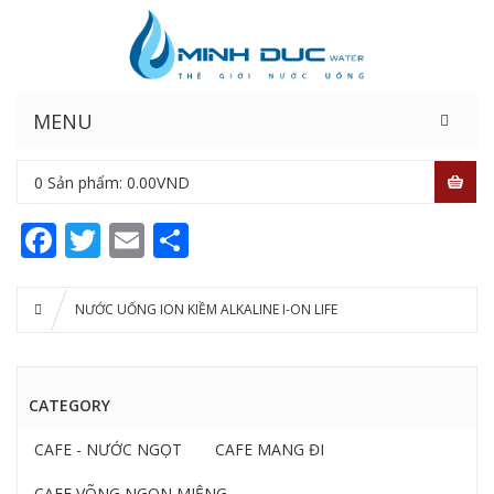
MENU
0
Sản phẩm:
0.00
VND
Facebook
Twitter
Email
Share
NƯỚC UỐNG ION KIỀM ALKALINE I-ON LIFE
CATEGORY
CAFE - NƯỚC NGỌT
CAFE MANG ĐI
CAFE VÕNG NGON MIỆNG