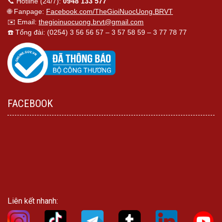
📞 Hotline (24/7):
0948 133 577
🌐 Fanpage:
Facebook.com/TheGioiNuocUong.BRVT
✉️ Email:
thegioinuocuong.brvt@gmail.com
☎️ Tổng đài: (0254) 3 56 56 57 – 3 57 58 59 – 3 77 78 77
FACEBOOK
Liên kết nhanh: