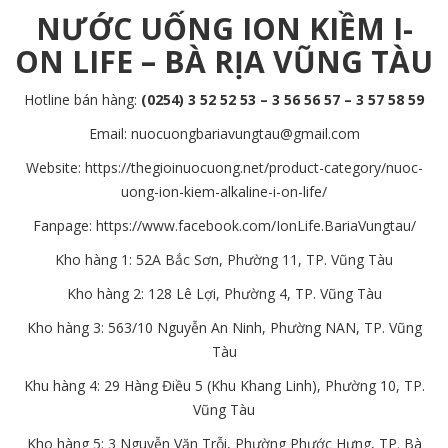
NƯỚC UỐNG ION KIỀM I-
ON LIFE
– BÀ RỊA VŨNG TÀU
Hotline bán hàng:
(0254) 3 52 52 53 –
3 56 56 57
– 3 57 58 59
Email:
nuocuongbariavungtau@gmail.com
Website:
https://thegioinuocuong.net/product-category/nuoc-
uong-ion-kiem-alkaline-i-on-life/
Fanpage:
https://www.facebook.com/IonLife.BariaVungtau/
Kho hàng 1: 52A Bắc Sơn, Phường 11, TP. Vũng Tàu
Kho hàng 2: 128 Lê Lợi, Phường 4, TP. Vũng Tàu
Kho hàng 3: 563/10 Nguyễn An Ninh, Phường NAN, TP. Vũng
Tàu
Khu hàng 4: 29 Hàng Điều 5 (Khu Khang Linh), Phường 10, TP.
Vũng Tàu
Kho hàng 5: 3 Nguyễn Văn Trỗi, Phường Phước Hưng, TP. Bà