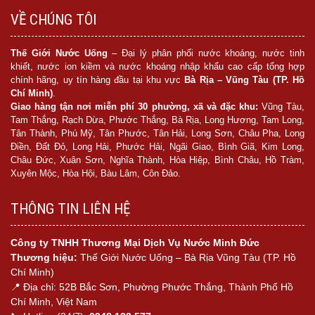
VỀ CHÚNG TÔI
Thế Giới Nước Uống
– Đại lý phân phối nước khoáng, nước tinh
khiết, nước ion kiềm và nước khoáng nhập khẩu cao cấp tổng hợp
chính hãng, uy tín hàng đầu tại khu vực
Bà Rịa – Vũng Tàu (TP. Hồ
Chí Minh)
.
Giao hàng tận nơi miễn phí 30 phường, xã và đặc khu:
Vũng Tàu,
Tam Thắng, Rạch Dừa, Phước Thắng, Bà Rịa, Long Hương, Tam Long,
Tân Thành, Phú Mỹ, Tân Phước, Tân Hải, Long Sơn, Châu Pha, Long
Điền, Đất Đỏ, Long Hải, Phước Hải, Ngãi Giao, Bình Giã, Kim Long,
Châu Đức, Xuân Sơn, Nghĩa Thành, Hòa Hiệp, Bình Châu, Hồ Tràm,
Xuyên Mộc, Hòa Hội, Bàu Lâm, Côn Đảo.
THÔNG TIN LIÊN HỆ
Công ty TNHH Thương Mại Dịch Vụ Nước Minh Đức
Thương hiệu:
Thế Giới Nước Uống – Bà Rịa Vũng Tàu (TP. Hồ
Chí Minh)
📍 Địa chỉ: 52B Bắc Sơn, Phường Phước Thắng, Thành Phố Hồ
Chí Minh, Việt Nam