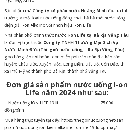
Nga, Mỹ, Anh…
Sản phẩm mà
Công ty cổ phần nước Hoàng Minh
đưa ra thị
trường là một loại nước uống đóng chai thế hệ mới nước uống
điện giải i-on Alkaline với nhãn hiệu
I-on Life
Nhà phân phối chính thức
nước I-on Life
tại
Bà Rịa Vũng Tàu
là đơn vị trực thuộc
Công ty TNHH Thương Mại Dịch Vụ
Nước Minh Đức
(
Thế giới nước uống – Bà Rịa Vũng Tàu
)
giao hàng tận nơi hoàn toàn miễn phí trên toàn địa bàn các
huyện: Châu Đức, Xuyên Mộc, Long Điền, Đất Đỏ, Côn Đảo, thị
xã Phú Mỹ và thành phố Bà Rịa, thành phố Vũng Tàu.
Đơn giá sản phẩm nước uống I-on
Life năm 2024 như sau:
– Nước uống ION LIFE 19 lít 75.000
đồng/bình
Mua hàng trực tuyến tại đây:
https://thegioinuocuong.net/san-
pham/nuoc-uong-ion-kiem-alkaline-i-on-life-19-lit-up-may/