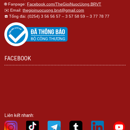
🌐 Fanpage:
Facebook.com/TheGioiNuocUong.BRVT
✉️ Email:
thegioinuocuong.brvt@gmail.com
☎️ Tổng đài: (0254) 3 56 56 57 – 3 57 58 59 – 3 77 78 77
FACEBOOK
Liên kết nhanh: