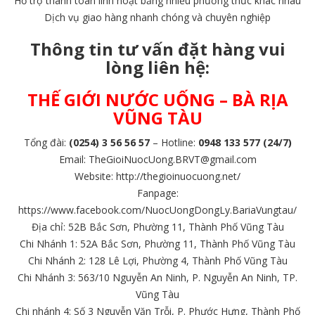
Hỗ trợ thanh toán linh hoạt bằng nhiều phương thức khác nhau
Dịch vụ giao hàng nhanh chóng và chuyên nghiệp
Thông tin tư vấn đặt hàng vui
lòng liên hệ:
THẾ GIỚI NƯỚC UỐNG
– BÀ RỊA
VŨNG TÀU
Tổng đài:
(0254) 3 56 56 57
– Hotline:
09
48 13
3
57
7
(
24/7
)
Email:
TheGioiNuocUong.BRVT@gmail.com
Website:
http://thegioinuocuong.net/
Fanpage:
https://www.facebook.com/NuocUongDongLy.BariaVungtau/
Địa chỉ: 52B Bắc Sơn, Phường 11, Thành Phố Vũng Tàu
Chi Nhánh 1: 52A Bắc Sơn, Phường 11, Thành Phố Vũng Tàu
Chi Nhánh 2: 128 Lê Lợi, Phường 4, Thành Phố Vũng Tàu
Chi Nhánh 3: 563/10 Nguyễn An Ninh, P. Nguyễn An Ninh, TP.
Vũng Tàu
Chi nhánh 4: Số 3 Nguyễn Văn Trỗi, P. Phước Hưng, Thành Phố