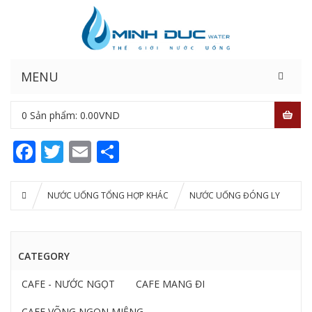
MENU
0
Sản phẩm:
0.00
VND
Facebook
Twitter
Email
Share
NƯỚC UỐNG TỔNG HỢP KHÁC
NƯỚC UỐNG ĐÓNG LY
CATEGORY
CAFE - NƯỚC NGỌT
CAFE MANG ĐI
CAFE VÕNG NGON MIỆNG