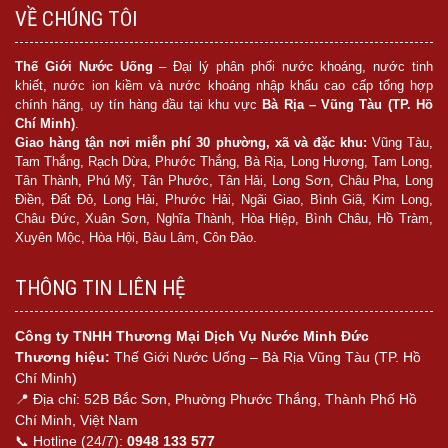
VỀ CHÚNG TÔI
Thế Giới Nước Uống
– Đại lý phân phối nước khoáng, nước tinh
khiết, nước ion kiềm và nước khoáng nhập khẩu cao cấp tổng hợp
chính hãng, uy tín hàng đầu tại khu vực
Bà Rịa – Vũng Tàu (TP. Hồ
Chí Minh)
.
Giao hàng tận nơi miễn phí 30 phường, xã và đặc khu:
Vũng Tàu,
Tam Thắng, Rạch Dừa, Phước Thắng, Bà Rịa, Long Hương, Tam Long,
Tân Thành, Phú Mỹ, Tân Phước, Tân Hải, Long Sơn, Châu Pha, Long
Điền, Đất Đỏ, Long Hải, Phước Hải, Ngãi Giao, Bình Giã, Kim Long,
Châu Đức, Xuân Sơn, Nghĩa Thành, Hòa Hiệp, Bình Châu, Hồ Tràm,
Xuyên Mộc, Hòa Hội, Bàu Lâm, Côn Đảo.
THÔNG TIN LIÊN HỆ
Công ty TNHH Thương Mại Dịch Vụ Nước Minh Đức
Thương hiệu:
Thế Giới Nước Uống – Bà Rịa Vũng Tàu (TP. Hồ
Chí Minh)
📍 Địa chỉ: 52B Bắc Sơn, Phường Phước Thắng, Thành Phố Hồ
Chí Minh, Việt Nam
📞 Hotline (24/7):
0948 133 577