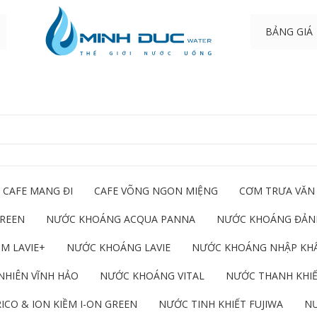
BẢNG GIÁ
CAFE MANG ĐI
CAFE VÕNG NGON MIỆNG
CƠM TRƯA VĂN
GREEN
NƯỚC KHOÁNG ACQUA PANNA
NƯỚC KHOÁNG ĐẢNH
M LAVIE+
NƯỚC KHOÁNG LAVIE
NƯỚC KHOÁNG NHẬP KH
NHIÊN VĨNH HẢO
NƯỚC KHOÁNG VITAL
NƯỚC THANH KHIẾ
ICO & ION KIỀM I-ON GREEN
NƯỚC TINH KHIẾT FUJIWA
NƯ