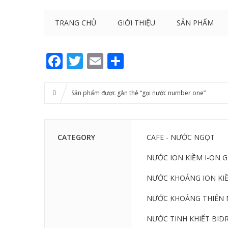
TRANG CHỦ
GIỚI THIỆU
SẢN PHẨM
Facebook
Twitter
Email
Share
Sản phẩm được gắn thẻ “gọi nước number one”
CATEGORY
CAFE - NƯỚC NGỌT
NƯỚC ION KIỀM I-ON 
NƯỚC KHOÁNG ION KIỀ
NƯỚC KHOÁNG THIÊN 
NƯỚC TINH KHIẾT BIDR