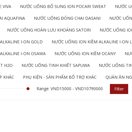
 VIVA
NƯỚC UỐNG BỔ SUNG ION POCARI SWEAT
NƯỚC U
I AQUAFINA
NƯỚC UỐNG ĐÓNG CHAI DASANI
NƯỚC UỐN
NƯỚC UỐNG HOÀN LƯU KHOÁNG SATORI
NƯỚC UỐNG ION
ALKALINE I-ON GOLD
NƯỚC UỐNG ION KIỀM ALKALINE I-ON L
ALKALINE I-ON OSAWA
NƯỚC UỐNG ION KIỀM OCANY
NƯỚ
ẾT H2O
NƯỚC UỐNG TINH KHIẾT SAPUWA
NƯỚC UỐNG TIN
P KHÁC
PHỤ KIỆN - SẢN PHẨM BỔ TRỢ KHÁC
QUÁN ĂN NG
Range: VND15000 - VND10790000
Filter