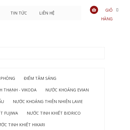
GIỎ
TIN TỨC
LIÊN HỆ
HÀNG
0
sản
phẩm
 PHÒNG
ĐIỂM TÂM SÁNG
 THẠNH - VIKODA
NƯỚC KHOÁNG EVIAN
ẨU
NƯỚC KHOÁNG THIÊN NHIÊN LAVIE
T FUJIWA
NƯỚC TINH KHIẾT BIDRICO
ỚC TINH KHIẾT HIKARI