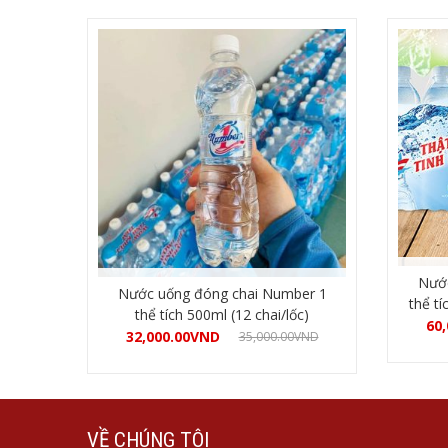
Nước
Nước uống đóng chai Number 1
thể tí
thể tích 500ml (12 chai/lốc)
60,
32,000.00
VND
35,000.00
VND
Mua hàng
VỀ CHÚNG TÔI