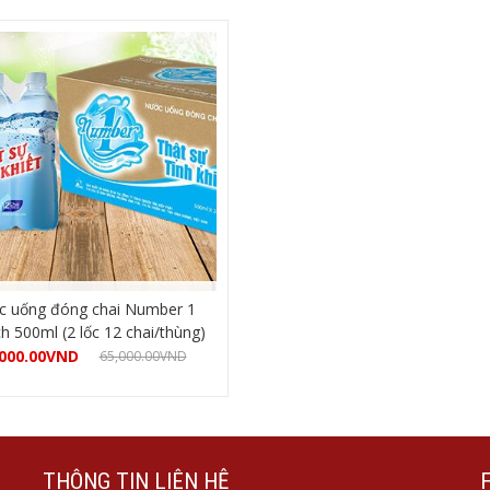
 uống đóng chai Number 1
ch 500ml (2 lốc 12 chai/thùng)
000.00
VND
65,000.00
VND
Mua hàng
THÔNG TIN LIÊN HỆ