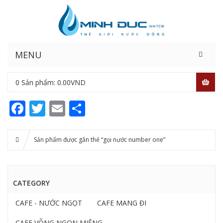
MENU
0
Sản phẩm:
0.00
VND
Facebook
Twitter
Email
Share
Sản phẩm được gắn thẻ “gọi nước number one”
CATEGORY
CAFE - NƯỚC NGỌT
CAFE MANG ĐI
CAFE VÕNG NGON MIỆNG