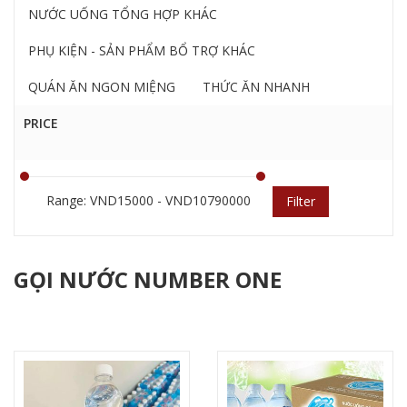
NƯỚC UỐNG TỔNG HỢP KHÁC
PHỤ KIỆN - SẢN PHẨM BỔ TRỢ KHÁC
QUÁN ĂN NGON MIỆNG
THỨC ĂN NHANH
PRICE
Range: VND15000 - VND10790000
Filter
GỌI NƯỚC NUMBER ONE