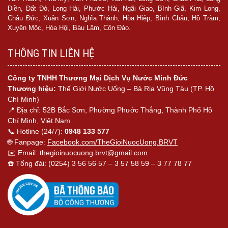
Điền, Đất Đỏ, Long Hải, Phước Hải, Ngãi Giao, Bình Giã, Kim Long,
Châu Đức, Xuân Sơn, Nghĩa Thành, Hòa Hiệp, Bình Châu, Hồ Tràm,
Xuyên Mộc, Hòa Hội, Bàu Lâm, Côn Đảo.
THÔNG TIN LIÊN HỆ
Công ty TNHH Thương Mại Dịch Vụ Nước Minh Đức
Thương hiệu:
Thế Giới Nước Uống – Bà Rịa Vũng Tàu (TP. Hồ
Chí Minh)
📍 Địa chỉ: 52B Bắc Sơn, Phường Phước Thắng, Thành Phố Hồ
Chí Minh, Việt Nam
📞 Hotline (24/7):
0948 133 577
🌐 Fanpage:
Facebook.com/TheGioiNuocUong.BRVT
✉️ Email:
thegioinuocuong.brvt@gmail.com
☎️ Tổng đài: (0254) 3 56 56 57 – 3 57 58 59 – 3 77 78 77