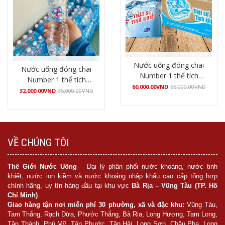
Nước uống đóng chai
Nước uống đóng chai
Number 1 thể tích
Number 1 thể tích
500ml (2 lốc 12
60,000.00
VND
65,000.00
VND
500ml (12 chai/lốc)
32,000.00
VND
35,000.00
VND
chai/thùng)
Mua hàng
Mua hàng
VỀ CHÚNG TÔI
Thế Giới Nước Uống
– Đại lý phân phối nước khoáng, nước tinh
khiết, nước ion kiềm và nước khoáng nhập khẩu cao cấp tổng hợp
chính hãng, uy tín hàng đầu tại khu vực
Bà Rịa – Vũng Tàu (TP. Hồ
Chí Minh)
.
Giao hàng tận nơi miễn phí 30 phường, xã và đặc khu:
Vũng Tàu,
Tam Thắng, Rạch Dừa, Phước Thắng, Bà Rịa, Long Hương, Tam Long,
Tân Thành, Phú Mỹ, Tân Phước, Tân Hải, Long Sơn, Châu Pha, Long