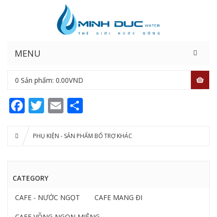
MENU
0
Sản phẩm:
0.00
VND
Facebook
Twitter
Email
Share
PHỤ KIỆN - SẢN PHẨM BỔ TRỢ KHÁC
CATEGORY
CAFE - NƯỚC NGỌT
CAFE MANG ĐI
CAFE VÕNG NGON MIỆNG