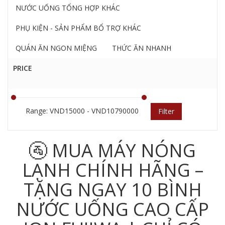
NƯỚC UỐNG TỔNG HỢP KHÁC
PHỤ KIỆN - SẢN PHẨM BỔ TRỢ KHÁC
QUÁN ĂN NGON MIỆNG
THỨC ĂN NHANH
PRICE
Range: VND15000 - VND10790000
Filter
🚰 MUA MÁY NÓNG
LẠNH CHÍNH HÃNG –
TẶNG NGAY 10 BÌNH
NƯỚC UỐNG CAO CẤP