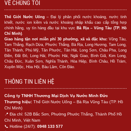
VỀ CHÚNG TÔI
Thế Giới Nước Uống
– Đại lý phân phối nước khoáng, nước tinh
khiết, nước ion kiềm và nước khoáng nhập khẩu cao cấp tổng hợp
chính hãng, uy tín hàng đầu tại khu vực
Bà Rịa – Vũng Tàu (TP. Hồ
Chí Minh)
.
Giao hàng tận nơi miễn phí 30 phường, xã và đặc khu:
Vũng Tàu,
Tam Thắng, Rạch Dừa, Phước Thắng, Bà Rịa, Long Hương, Tam Long,
Tân Thành, Phú Mỹ, Tân Phước, Tân Hải, Long Sơn, Châu Pha, Long
Điền, Đất Đỏ, Long Hải, Phước Hải, Ngãi Giao, Bình Giã, Kim Long,
Châu Đức, Xuân Sơn, Nghĩa Thành, Hòa Hiệp, Bình Châu, Hồ Tràm,
Xuyên Mộc, Hòa Hội, Bàu Lâm, Côn Đảo.
THÔNG TIN LIÊN HỆ
Công ty TNHH Thương Mại Dịch Vụ Nước Minh Đức
Thương hiệu:
Thế Giới Nước Uống – Bà Rịa Vũng Tàu (TP. Hồ
Chí Minh)
📍 Địa chỉ: 52B Bắc Sơn, Phường Phước Thắng, Thành Phố Hồ
Chí Minh, Việt Nam
📞 Hotline (24/7):
0948 133 577