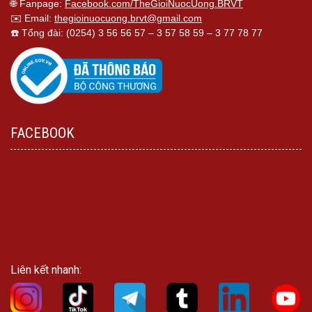
🌐 Fanpage:
Facebook.com/TheGioiNuocUong.BRVT
✉️ Email:
thegioinuocuong.brvt@gmail.com
☎️ Tổng đài: (0254) 3 56 56 57 – 3 57 58 59 – 3 77 78 77
FACEBOOK
Liên kết nhanh: