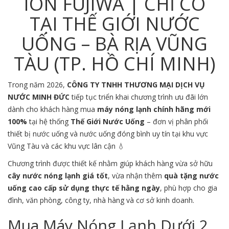
ION FUJIWA | CHỈ CÓ
TẠI THẾ GIỚI NƯỚC
UỐNG – BÀ RỊA VŨNG
TÀU (TP. HỒ CHÍ MINH)
Trong năm 2026,
CÔNG TY TNHH THƯƠNG MẠI DỊCH VỤ
NƯỚC MINH ĐỨC
tiếp tục triển khai chương trình ưu đãi lớn
dành cho khách hàng mua
máy nóng lạnh chính hãng mới
100%
tại hệ thống
Thế Giới Nước Uống
– đơn vị phân phối
thiết bị nước uống và nước uống đóng bình uy tín tại khu vực
Vũng Tàu
và các khu vực lân cận 💧
Chương trình được thiết kế nhằm giúp khách hàng vừa sở hữu
cây nước nóng lạnh giá tốt
, vừa nhận thêm
quà tặng nước
uống cao cấp sử dụng thực tế hằng ngày
, phù hợp cho gia
đình, văn phòng, công ty, nhà hàng và cơ sở kinh doanh.
Mua Máy Nóng Lạnh Dưới 2