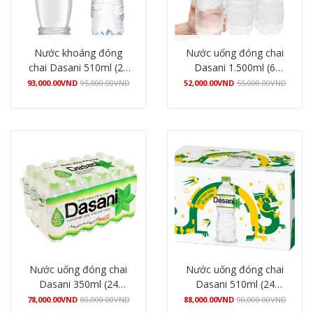
Nước khoáng đóng
Nước uống đóng chai
chai Dasani 510ml (24
Dasani 1.500ml (6
chai/thùng)
chai/lốc)
93,000.00
VND
95,000.00
VND
52,000.00
VND
55,000.00
VND
Mua hàng
Mua hàng
Nước uống đóng chai
Nước uống đóng chai
Dasani 350ml (24
Dasani 510ml (24
chai/thùng)
chai/thùng)
78,000.00
VND
80,000.00
VND
88,000.00
VND
90,000.00
VND