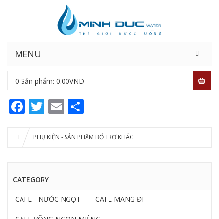
MENU
0
Sản phẩm:
0.00
VND
Facebook
Twitter
Email
Share
PHỤ KIỆN - SẢN PHẨM BỔ TRỢ KHÁC
CATEGORY
CAFE - NƯỚC NGỌT
CAFE MANG ĐI
CAFE VÕNG NGON MIỆNG