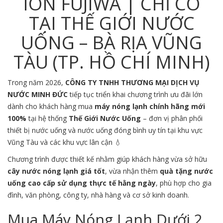
ION FUJIWA | CHỈ CÓ
TẠI THẾ GIỚI NƯỚC
UỐNG – BÀ RỊA VŨNG
TÀU (TP. HỒ CHÍ MINH)
Trong năm 2026,
CÔNG TY TNHH THƯƠNG MẠI DỊCH VỤ
NƯỚC MINH ĐỨC
tiếp tục triển khai chương trình ưu đãi lớn
dành cho khách hàng mua
máy nóng lạnh chính hãng mới
100%
tại hệ thống
Thế Giới Nước Uống
– đơn vị phân phối
thiết bị nước uống và nước uống đóng bình uy tín tại khu vực
Vũng Tàu
và các khu vực lân cận 💧
Chương trình được thiết kế nhằm giúp khách hàng vừa sở hữu
cây nước nóng lạnh giá tốt
, vừa nhận thêm
quà tặng nước
uống cao cấp sử dụng thực tế hằng ngày
, phù hợp cho gia
đình, văn phòng, công ty, nhà hàng và cơ sở kinh doanh.
Mua Máy Nóng Lạnh Dưới 2