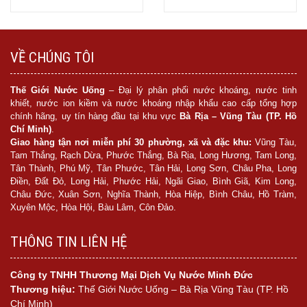
Mua hàng
Mua hàng
VỀ CHÚNG TÔI
Thế Giới Nước Uống
– Đại lý phân phối nước khoáng, nước tinh
khiết, nước ion kiềm và nước khoáng nhập khẩu cao cấp tổng hợp
chính hãng, uy tín hàng đầu tại khu vực
Bà Rịa – Vũng Tàu (TP. Hồ
Chí Minh)
.
Giao hàng tận nơi miễn phí 30 phường, xã và đặc khu:
Vũng Tàu,
Tam Thắng, Rạch Dừa, Phước Thắng, Bà Rịa, Long Hương, Tam Long,
Tân Thành, Phú Mỹ, Tân Phước, Tân Hải, Long Sơn, Châu Pha, Long
Điền, Đất Đỏ, Long Hải, Phước Hải, Ngãi Giao, Bình Giã, Kim Long,
Châu Đức, Xuân Sơn, Nghĩa Thành, Hòa Hiệp, Bình Châu, Hồ Tràm,
Xuyên Mộc, Hòa Hội, Bàu Lâm, Côn Đảo.
THÔNG TIN LIÊN HỆ
Công ty TNHH Thương Mại Dịch Vụ Nước Minh Đức
Thương hiệu:
Thế Giới Nước Uống – Bà Rịa Vũng Tàu (TP. Hồ
Chí Minh)