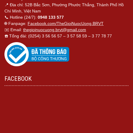
📍 Địa chỉ: 52B Bắc Sơn, Phường Phước Thắng, Thành Phố Hồ
Chí Minh, Việt Nam
📞 Hotline (24/7):
0948 133 577
🌐 Fanpage:
Facebook.com/TheGioiNuocUong.BRVT
✉️ Email:
thegioinuocuong.brvt@gmail.com
☎️ Tổng đài: (0254) 3 56 56 57 – 3 57 58 59 – 3 77 78 77
FACEBOOK