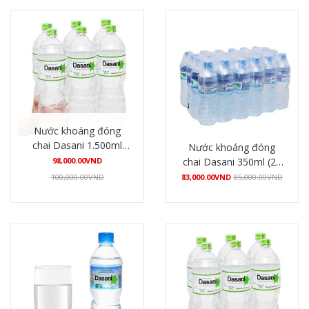
Nước khoáng đóng
chai Dasani 1.500ml
Nước khoáng đóng
(12 chai/thùng)
98,000.00
VND
chai Dasani 350ml (24
chai/thùng)
100,000.00
VND
83,000.00
VND
85,000.00
VND
Mua hàng
Mua hàng