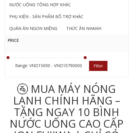
NƯỚC UỐNG TỔNG HỢP KHÁC
PHỤ KIỆN - SẢN PHẨM BỔ TRỢ KHÁC
QUÁN ĂN NGON MIỆNG
THỨC ĂN NHANH
PRICE
Range: VND15000 - VND10790000
Filter
🚰 MUA MÁY NÓNG
LẠNH CHÍNH HÃNG –
TẶNG NGAY 10 BÌNH
NƯỚC UỐNG CAO CẤP