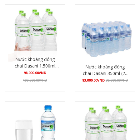
Nước khoáng đóng
chai Dasani 1.500ml
Nước khoáng đóng
(12 chai/thùng)
98,000.00
VND
chai Dasani 350ml (24
chai/thùng)
100,000.00
VND
83,000.00
VND
85,000.00
VND
Mua hàng
Mua hàng