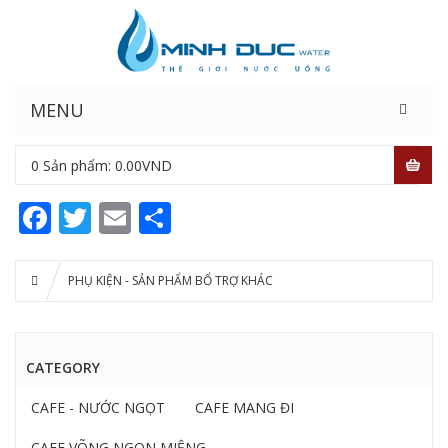
MENU
0
Sản phẩm:
0.00
VND
Facebook
Twitter
Email
Share
PHỤ KIỆN - SẢN PHẨM BỔ TRỢ KHÁC
CATEGORY
CAFE - NƯỚC NGỌT
CAFE MANG ĐI
CAFE VÕNG NGON MIỆNG