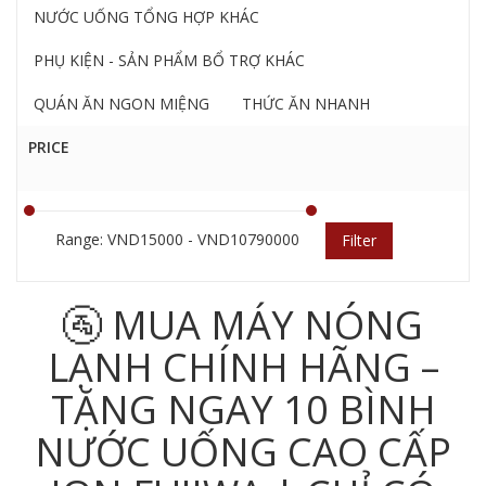
NƯỚC UỐNG TỔNG HỢP KHÁC
PHỤ KIỆN - SẢN PHẨM BỔ TRỢ KHÁC
QUÁN ĂN NGON MIỆNG
THỨC ĂN NHANH
PRICE
Range: VND15000 - VND10790000
Filter
🚰 MUA MÁY NÓNG
LẠNH CHÍNH HÃNG –
TẶNG NGAY 10 BÌNH
NƯỚC UỐNG CAO CẤP