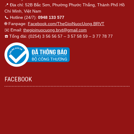
📍 Địa chỉ: 52B Bắc Sơn, Phường Phước Thắng, Thành Phố Hồ
Chí Minh, Việt Nam
📞 Hotline (24/7):
0948 133 577
🌐 Fanpage:
Facebook.com/TheGioiNuocUong.BRVT
✉️ Email:
thegioinuocuong.brvt@gmail.com
☎️ Tổng đài: (0254) 3 56 56 57 – 3 57 58 59 – 3 77 78 77
FACEBOOK