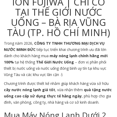
ION FUJIWA | CHỈ CÓ
TẠI THẾ GIỚI NƯỚC
UỐNG – BÀ RỊA VŨNG
TÀU (TP. HỒ CHÍ MINH)
Trong năm 2026,
CÔNG TY TNHH THƯƠNG MẠI DỊCH VỤ
NƯỚC MINH ĐỨC
tiếp tục triển khai chương trình ưu đãi lớn
dành cho khách hàng mua
máy nóng lạnh chính hãng mới
100%
tại hệ thống
Thế Giới Nước Uống
– đơn vị phân phối
thiết bị nước uống và nước uống đóng bình uy tín tại khu vực
Vũng Tàu
và các khu vực lân cận 💧
Chương trình được thiết kế nhằm giúp khách hàng vừa sở hữu
cây nước nóng lạnh giá tốt
, vừa nhận thêm
quà tặng nước
uống cao cấp sử dụng thực tế hằng ngày
, phù hợp cho gia
đình, văn phòng, công ty, nhà hàng và cơ sở kinh doanh.
Mua Máy Nóng Lạnh Dưới 2