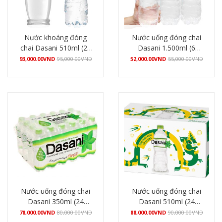
Nước khoáng đóng
Nước uống đóng chai
chai Dasani 510ml (24
Dasani 1.500ml (6
chai/thùng)
chai/lốc)
93,000.00
VND
95,000.00
VND
52,000.00
VND
55,000.00
VND
Mua hàng
Mua hàng
Nước uống đóng chai
Nước uống đóng chai
Dasani 350ml (24
Dasani 510ml (24
chai/thùng)
chai/thùng)
78,000.00
VND
80,000.00
VND
88,000.00
VND
90,000.00
VND