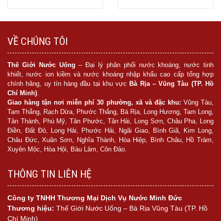
Mua hàng
Mua hàng
VỀ CHÚNG TÔI
Thế Giới Nước Uống
– Đại lý phân phối nước khoáng, nước tinh
khiết, nước ion kiềm và nước khoáng nhập khẩu cao cấp tổng hợp
chính hãng, uy tín hàng đầu tại khu vực
Bà Rịa – Vũng Tàu (TP. Hồ
Chí Minh)
.
Giao hàng tận nơi miễn phí 30 phường, xã và đặc khu:
Vũng Tàu,
Tam Thắng, Rạch Dừa, Phước Thắng, Bà Rịa, Long Hương, Tam Long,
Tân Thành, Phú Mỹ, Tân Phước, Tân Hải, Long Sơn, Châu Pha, Long
Điền, Đất Đỏ, Long Hải, Phước Hải, Ngãi Giao, Bình Giã, Kim Long,
Châu Đức, Xuân Sơn, Nghĩa Thành, Hòa Hiệp, Bình Châu, Hồ Tràm,
Xuyên Mộc, Hòa Hội, Bàu Lâm, Côn Đảo.
THÔNG TIN LIÊN HỆ
Công ty TNHH Thương Mại Dịch Vụ Nước Minh Đức
Thương hiệu:
Thế Giới Nước Uống – Bà Rịa Vũng Tàu (TP. Hồ
Chí Minh)