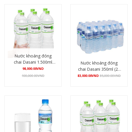
Nước khoáng đóng
chai Dasani 1.500ml
Nước khoáng đóng
(12 chai/thùng)
98,000.00
VND
chai Dasani 350ml (24
chai/thùng)
100,000.00
VND
83,000.00
VND
85,000.00
VND
Mua hàng
Mua hàng