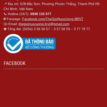
📍 Địa chỉ: 52B Bắc Sơn, Phường Phước Thắng, Thành Phố Hồ
Chí Minh, Việt Nam
📞 Hotline (24/7):
0948 133 577
🌐 Fanpage:
Facebook.com/TheGioiNuocUong.BRVT
✉️ Email:
thegioinuocuong.brvt@gmail.com
☎️ Tổng đài: (0254) 3 56 56 57 – 3 57 58 59 – 3 77 78 77
FACEBOOK