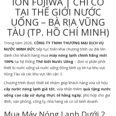
ION FUJIWA | CHỈ CÓ
TẠI THẾ GIỚI NƯỚC
UỐNG – BÀ RỊA VŨNG
TÀU (TP. HỒ CHÍ MINH)
Trong năm 2026,
CÔNG TY TNHH THƯƠNG MẠI DỊCH VỤ
NƯỚC MINH ĐỨC
tiếp tục triển khai chương trình ưu đãi lớn
dành cho khách hàng mua
máy nóng lạnh chính hãng mới
100%
tại hệ thống
Thế Giới Nước Uống
– đơn vị phân phối
thiết bị nước uống và nước uống đóng bình uy tín tại khu vực
Vũng Tàu
và các khu vực lân cận 💧
Chương trình được thiết kế nhằm giúp khách hàng vừa sở hữu
cây nước nóng lạnh giá tốt
, vừa nhận thêm
quà tặng nước
uống cao cấp sử dụng thực tế hằng ngày
, phù hợp cho gia
đình, văn phòng, công ty, nhà hàng và cơ sở kinh doanh.
Mua Máy Nóng Lạnh Dưới 2