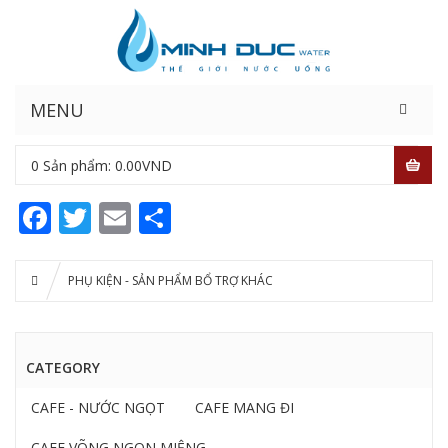
MENU
0
Sản phẩm:
0.00
VND
Facebook
Twitter
Email
Share
PHỤ KIỆN - SẢN PHẨM BỔ TRỢ KHÁC
CATEGORY
CAFE - NƯỚC NGỌT
CAFE MANG ĐI
CAFE VÕNG NGON MIỆNG