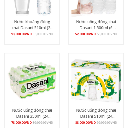
Nước khoáng đóng
Nước uống đóng chai
chai Dasani 510ml (24
Dasani 1.500ml (6
chai/thùng)
chai/lốc)
93,000.00
VND
95,000.00
VND
52,000.00
VND
55,000.00
VND
Mua hàng
Mua hàng
Nước uống đóng chai
Nước uống đóng chai
Dasani 350ml (24
Dasani 510ml (24
chai/thùng)
chai/thùng)
78,000.00
VND
80,000.00
VND
88,000.00
VND
90,000.00
VND