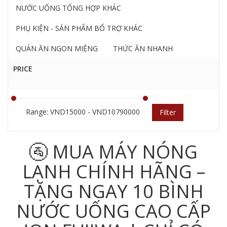
NƯỚC UỐNG TỔNG HỢP KHÁC
PHỤ KIỆN - SẢN PHẨM BỔ TRỢ KHÁC
QUÁN ĂN NGON MIỆNG
THỨC ĂN NHANH
PRICE
Range: VND15000 - VND10790000
Filter
🚰 MUA MÁY NÓNG
LẠNH CHÍNH HÃNG –
TẶNG NGAY 10 BÌNH
NƯỚC UỐNG CAO CẤP