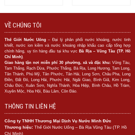
Mua hàng
Mua hàng
VỀ CHÚNG TÔI
Thế Giới Nước Uống
– Đại lý phân phối nước khoáng, nước tinh
khiết, nước ion kiềm và nước khoáng nhập khẩu cao cấp tổng hợp
chính hãng, uy tín hàng đầu tại khu vực
Bà Rịa – Vũng Tàu (TP. Hồ
Chí Minh)
.
Giao hàng tận nơi miễn phí 30 phường, xã và đặc khu:
Vũng Tàu,
Tam Thắng, Rạch Dừa, Phước Thắng, Bà Rịa, Long Hương, Tam Long,
Tân Thành, Phú Mỹ, Tân Phước, Tân Hải, Long Sơn, Châu Pha, Long
Điền, Đất Đỏ, Long Hải, Phước Hải, Ngãi Giao, Bình Giã, Kim Long,
Châu Đức, Xuân Sơn, Nghĩa Thành, Hòa Hiệp, Bình Châu, Hồ Tràm,
Xuyên Mộc, Hòa Hội, Bàu Lâm, Côn Đảo.
THÔNG TIN LIÊN HỆ
Công ty TNHH Thương Mại Dịch Vụ Nước Minh Đức
Thương hiệu:
Thế Giới Nước Uống – Bà Rịa Vũng Tàu (TP. Hồ
Chí Minh)