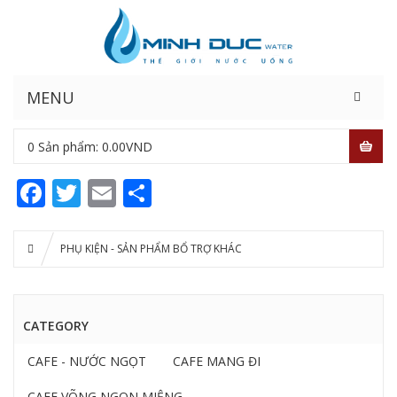
MENU
0
Sản phẩm:
0.00
VND
Facebook
Twitter
Email
Share
PHỤ KIỆN - SẢN PHẨM BỔ TRỢ KHÁC
CATEGORY
CAFE - NƯỚC NGỌT
CAFE MANG ĐI
CAFE VÕNG NGON MIỆNG