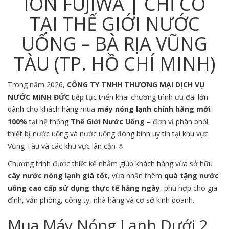
ION FUJIWA | CHỈ CÓ
TẠI THẾ GIỚI NƯỚC
UỐNG – BÀ RỊA VŨNG
TÀU (TP. HỒ CHÍ MINH)
Trong năm 2026,
CÔNG TY TNHH THƯƠNG MẠI DỊCH VỤ
NƯỚC MINH ĐỨC
tiếp tục triển khai chương trình ưu đãi lớn
dành cho khách hàng mua
máy nóng lạnh chính hãng mới
100%
tại hệ thống
Thế Giới Nước Uống
– đơn vị phân phối
thiết bị nước uống và nước uống đóng bình uy tín tại khu vực
Vũng Tàu
và các khu vực lân cận 💧
Chương trình được thiết kế nhằm giúp khách hàng vừa sở hữu
cây nước nóng lạnh giá tốt
, vừa nhận thêm
quà tặng nước
uống cao cấp sử dụng thực tế hằng ngày
, phù hợp cho gia
đình, văn phòng, công ty, nhà hàng và cơ sở kinh doanh.
Mua Máy Nóng Lạnh Dưới 2