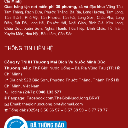
Chí Minh)
.
Giao hàng tận nơi miễn phí 30 phường, xã và đặc khu:
Vũng Tàu,
Tam Thắng, Rạch Dừa, Phước Thắng, Bà Rịa, Long Hương, Tam Long,
Tân Thành, Phú Mỹ, Tân Phước, Tân Hải, Long Sơn, Châu Pha, Long
Điền, Đất Đỏ, Long Hải, Phước Hải, Ngãi Giao, Bình Giã, Kim Long,
Châu Đức, Xuân Sơn, Nghĩa Thành, Hòa Hiệp, Bình Châu, Hồ Tràm,
Xuyên Mộc, Hòa Hội, Bàu Lâm, Côn Đảo.
THÔNG TIN LIÊN HỆ
Công ty TNHH Thương Mại Dịch Vụ Nước Minh Đức
Thương hiệu:
Thế Giới Nước Uống – Bà Rịa Vũng Tàu (TP. Hồ
Chí Minh)
📍 Địa chỉ: 52B Bắc Sơn, Phường Phước Thắng, Thành Phố Hồ
Chí Minh, Việt Nam
📞 Hotline (24/7):
0948 133 577
🌐 Fanpage:
Facebook.com/TheGioiNuocUong.BRVT
✉️ Email:
thegioinuocuong.brvt@gmail.com
☎️ Tổng đài: (0254) 3 56 56 57 – 3 57 58 59 – 3 77 78 77