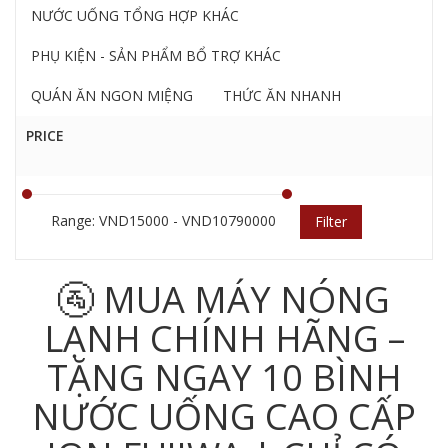
NƯỚC UỐNG TỔNG HỢP KHÁC
PHỤ KIỆN - SẢN PHẨM BỔ TRỢ KHÁC
QUÁN ĂN NGON MIỆNG
THỨC ĂN NHANH
PRICE
Range: VND15000 - VND10790000
Filter
🚰 MUA MÁY NÓNG
LẠNH CHÍNH HÃNG –
TẶNG NGAY 10 BÌNH
NƯỚC UỐNG CAO CẤP