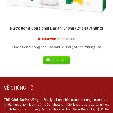
Nước uống đóng chai Dasani 510ml (24 chai/thùng)
88,000.00
VND
90,000.00
VND
Nước uống đóng chai Dasani 510ml (24 chai/thùng)Da
Mua hàng
VỀ CHÚNG TÔI
Thế Giới Nước Uống
– Đại lý phân phối nước khoáng, nước tinh
khiết, nước ion kiềm và nước khoáng nhập khẩu cao cấp tổng hợp
chính hãng, uy tín hàng đầu tại khu vực
Bà Rịa – Vũng Tàu (TP. Hồ