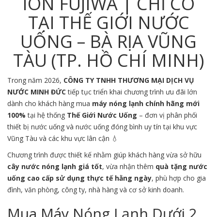
ION FUJIWA | CHỈ CÓ
TẠI THẾ GIỚI NƯỚC
UỐNG – BÀ RỊA VŨNG
TÀU (TP. HỒ CHÍ MINH)
Trong năm 2026,
CÔNG TY TNHH THƯƠNG MẠI DỊCH VỤ
NƯỚC MINH ĐỨC
tiếp tục triển khai chương trình ưu đãi lớn
dành cho khách hàng mua
máy nóng lạnh chính hãng mới
100%
tại hệ thống
Thế Giới Nước Uống
– đơn vị phân phối
thiết bị nước uống và nước uống đóng bình uy tín tại khu vực
Vũng Tàu
và các khu vực lân cận 💧
Chương trình được thiết kế nhằm giúp khách hàng vừa sở hữu
cây nước nóng lạnh giá tốt
, vừa nhận thêm
quà tặng nước
uống cao cấp sử dụng thực tế hằng ngày
, phù hợp cho gia
đình, văn phòng, công ty, nhà hàng và cơ sở kinh doanh.
Mua Máy Nóng Lạnh Dưới 2