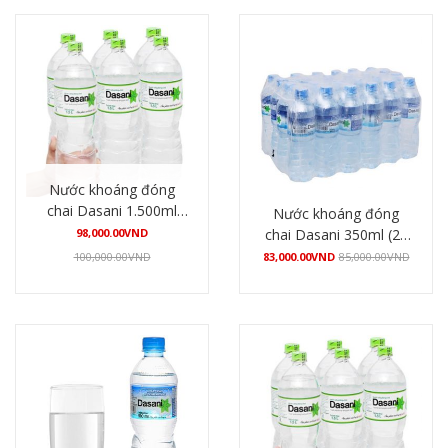
Nước khoáng đóng
chai Dasani 1.500ml
Nước khoáng đóng
(12 chai/thùng)
98,000.00
VND
chai Dasani 350ml (24
chai/thùng)
100,000.00
VND
83,000.00
VND
85,000.00
VND
Mua hàng
Mua hàng