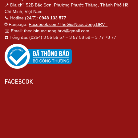
📍 Địa chỉ: 52B Bắc Sơn, Phường Phước Thắng, Thành Phố Hồ
Chí Minh, Việt Nam
📞 Hotline (24/7):
0948 133 577
🌐 Fanpage:
Facebook.com/TheGioiNuocUong.BRVT
✉️ Email:
thegioinuocuong.brvt@gmail.com
☎️ Tổng đài: (0254) 3 56 56 57 – 3 57 58 59 – 3 77 78 77
FACEBOOK