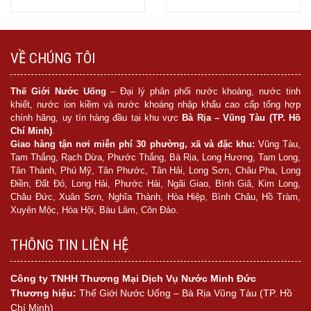
Mua hàng
Mua hàng
VỀ CHÚNG TÔI
Thế Giới Nước Uống
– Đại lý phân phối nước khoáng, nước tinh
khiết, nước ion kiềm và nước khoáng nhập khẩu cao cấp tổng hợp
chính hãng, uy tín hàng đầu tại khu vực
Bà Rịa – Vũng Tàu (TP. Hồ
Chí Minh)
.
Giao hàng tận nơi miễn phí 30 phường, xã và đặc khu:
Vũng Tàu,
Tam Thắng, Rạch Dừa, Phước Thắng, Bà Rịa, Long Hương, Tam Long,
Tân Thành, Phú Mỹ, Tân Phước, Tân Hải, Long Sơn, Châu Pha, Long
Điền, Đất Đỏ, Long Hải, Phước Hải, Ngãi Giao, Bình Giã, Kim Long,
Châu Đức, Xuân Sơn, Nghĩa Thành, Hòa Hiệp, Bình Châu, Hồ Tràm,
Xuyên Mộc, Hòa Hội, Bàu Lâm, Côn Đảo.
THÔNG TIN LIÊN HỆ
Công ty TNHH Thương Mại Dịch Vụ Nước Minh Đức
Thương hiệu:
Thế Giới Nước Uống – Bà Rịa Vũng Tàu (TP. Hồ
Chí Minh)