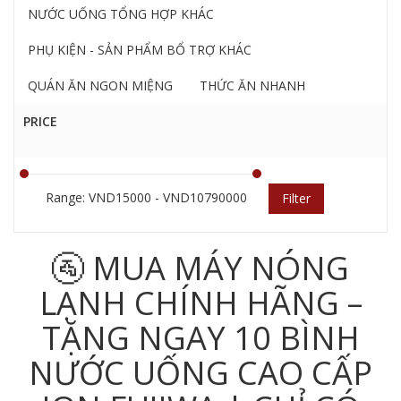
NƯỚC UỐNG TỔNG HỢP KHÁC
PHỤ KIỆN - SẢN PHẨM BỔ TRỢ KHÁC
QUÁN ĂN NGON MIỆNG
THỨC ĂN NHANH
PRICE
Range: VND15000 - VND10790000
Filter
🚰 MUA MÁY NÓNG
LẠNH CHÍNH HÃNG –
TẶNG NGAY 10 BÌNH
NƯỚC UỐNG CAO CẤP