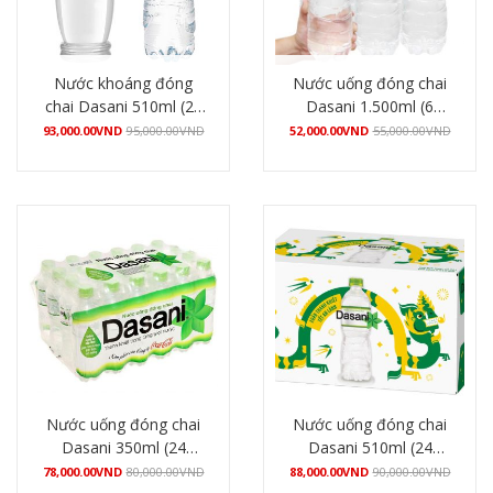
Nước khoáng đóng
Nước uống đóng chai
chai Dasani 510ml (24
Dasani 1.500ml (6
chai/thùng)
chai/lốc)
93,000.00
VND
95,000.00
VND
52,000.00
VND
55,000.00
VND
Mua hàng
Mua hàng
Nước uống đóng chai
Nước uống đóng chai
Dasani 350ml (24
Dasani 510ml (24
chai/thùng)
chai/thùng)
78,000.00
VND
80,000.00
VND
88,000.00
VND
90,000.00
VND