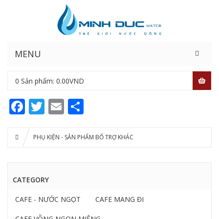
MENU
0
Sản phẩm:
0.00
VND
Facebook
Twitter
Email
Share
PHỤ KIỆN - SẢN PHẨM BỔ TRỢ KHÁC
CATEGORY
CAFE - NƯỚC NGỌT
CAFE MANG ĐI
CAFE VÕNG NGON MIỆNG