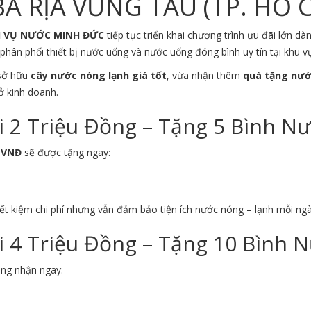
À RỊA VŨNG TÀU (TP. HỒ 
H VỤ NƯỚC MINH ĐỨC
tiếp tục triển khai chương trình ưu đãi lớn 
phân phối thiết bị nước uống và nước uống đóng bình uy tín tại khu 
 sở hữu
cây nước nóng lạnh giá tốt
, vừa nhận thêm
quà tặng nướ
ở kinh doanh.
2 Triệu Đồng – Tặng 5 Bình N
0 VNĐ
sẽ được tặng ngay:
ết kiệm chi phí nhưng vẫn đảm bảo tiện ích nước nóng – lạnh mỗi ngà
4 Triệu Đồng – Tặng 10 Bình 
àng nhận ngay: