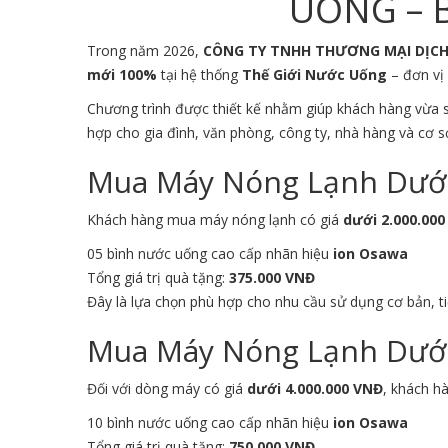
UỐNG – B
Trong năm 2026,
CÔNG TY TNHH THƯƠNG MẠI DỊC
mới 100%
tại hệ thống
Thế Giới Nước Uống
– đơn vị 
Chương trình được thiết kế nhằm giúp khách hàng vừa
hợp cho gia đình, văn phòng, công ty, nhà hàng và cơ s
Mua Máy Nóng Lạnh Dưới 
Khách hàng mua máy nóng lạnh có giá
dưới 2.000.00
05 bình nước uống cao cấp nhãn hiệu
ion Osawa
Tổng giá trị quà tặng:
375.000 VNĐ
Đây là lựa chọn phù hợp cho nhu cầu sử dụng cơ bản, ti
Mua Máy Nóng Lạnh Dưới 
Đối với dòng máy có giá
dưới 4.000.000 VNĐ
, khách h
10 bình nước uống cao cấp nhãn hiệu
ion Osawa
Tổng giá trị quà tặng:
750.000 VNĐ