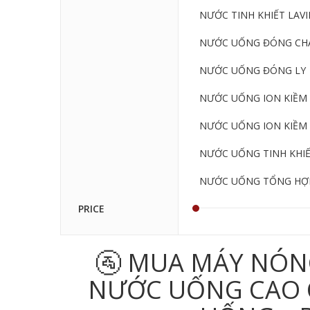
NƯỚC TINH KHIẾT LAVIE
NƯỚC UỐNG ĐÓNG CHA
NƯỚC UỐNG ĐÓNG LY
NƯỚC UỐNG ION KIỀM 
NƯỚC UỐNG ION KIỀM 
NƯỚC UỐNG TINH KHI
NƯỚC UỐNG TỔNG HỢ
PRICE
🚰 MUA MÁY NÓN
NƯỚC UỐNG CAO CẤ