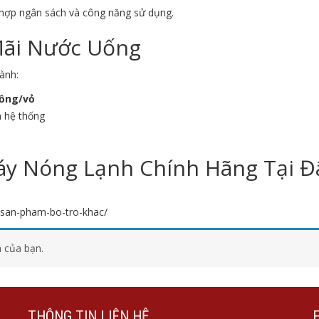
 hợp ngân sách và công năng sử dụng.
Mãi Nước Uống
ành:
đồng/vỏ
h hệ thống
y Nóng Lạnh Chính Hãng Tại Đ
n-san-pham-bo-tro-khac/
 của bạn.
THÔNG TIN LIÊN HỆ