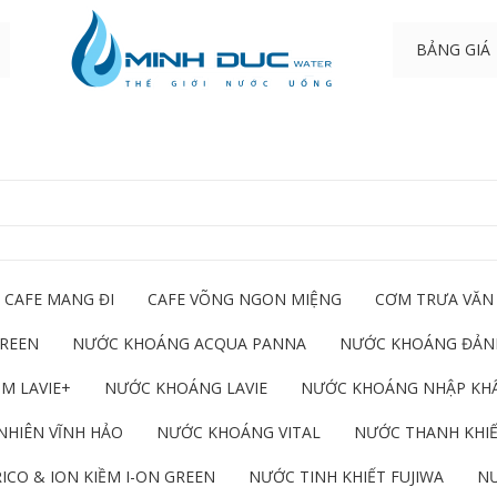
BẢNG GIÁ
CAFE MANG ĐI
CAFE VÕNG NGON MIỆNG
CƠM TRƯA VĂN
GREEN
NƯỚC KHOÁNG ACQUA PANNA
NƯỚC KHOÁNG ĐẢNH
M LAVIE+
NƯỚC KHOÁNG LAVIE
NƯỚC KHOÁNG NHẬP KH
NHIÊN VĨNH HẢO
NƯỚC KHOÁNG VITAL
NƯỚC THANH KHIẾ
ICO & ION KIỀM I-ON GREEN
NƯỚC TINH KHIẾT FUJIWA
NƯ