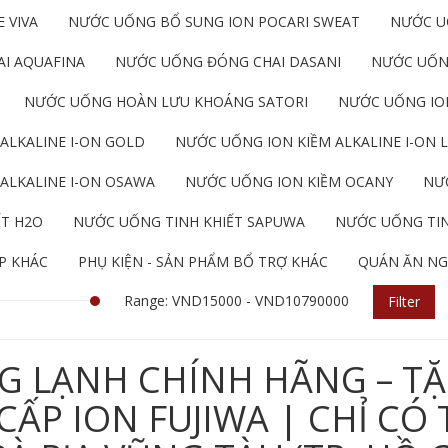
 VIVA
NƯỚC UỐNG BỔ SUNG ION POCARI SWEAT
NƯỚC U
I AQUAFINA
NƯỚC UỐNG ĐÓNG CHAI DASANI
NƯỚC UỐN
NƯỚC UỐNG HOÀN LƯU KHOÁNG SATORI
NƯỚC UỐNG ION
ALKALINE I-ON GOLD
NƯỚC UỐNG ION KIỀM ALKALINE I-ON L
ALKALINE I-ON OSAWA
NƯỚC UỐNG ION KIỀM OCANY
NƯỚ
ẾT H2O
NƯỚC UỐNG TINH KHIẾT SAPUWA
NƯỚC UỐNG TIN
P KHÁC
PHỤ KIỆN - SẢN PHẨM BỔ TRỢ KHÁC
QUÁN ĂN NG
Range: VND15000 - VND10790000
Filter
G LẠNH CHÍNH HÃNG – TẶ
P ION FUJIWA | CHỈ CÓ 