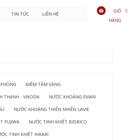
GIỎ
TIN TỨC
LIÊN HỆ
HÀNG
0
sản
phẩm
 PHÒNG
ĐIỂM TÂM SÁNG
 THẠNH - VIKODA
NƯỚC KHOÁNG EVIAN
ẨU
NƯỚC KHOÁNG THIÊN NHIÊN LAVIE
T FUJIWA
NƯỚC TINH KHIẾT BIDRICO
ỚC TINH KHIẾT HIKARI