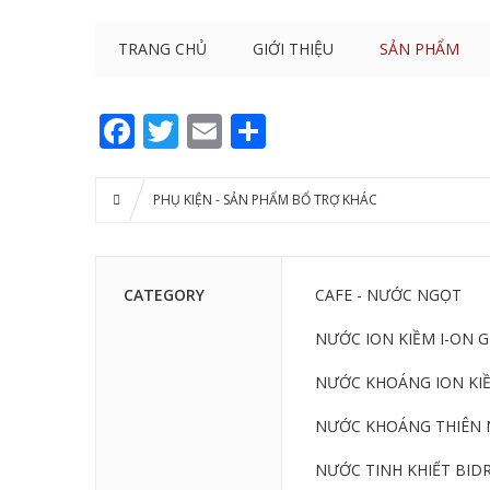
TRANG CHỦ
GIỚI THIỆU
SẢN PHẨM
Facebook
Twitter
Email
Share
PHỤ KIỆN - SẢN PHẨM BỔ TRỢ KHÁC
CATEGORY
CAFE - NƯỚC NGỌT
NƯỚC ION KIỀM I-ON 
NƯỚC KHOÁNG ION KIỀ
NƯỚC KHOÁNG THIÊN 
NƯỚC TINH KHIẾT BIDR