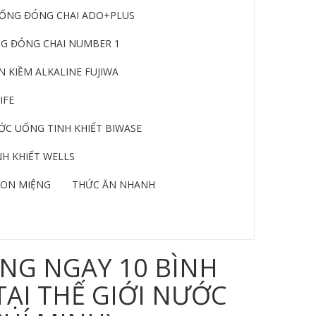
ỐNG ĐÓNG CHAI ADO+PLUS
G ĐÓNG CHAI NUMBER 1
 KIỀM ALKALINE FUJIWA
IFE
C UỐNG TINH KHIẾT BIWASE
H KHIẾT WELLS
ON MIỆNG
THỨC ĂN NHANH
NG NGAY 10 BÌNH
TẠI THẾ GIỚI NƯỚC