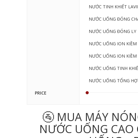
NƯỚC TINH KHIẾT LAVIE
NƯỚC UỐNG ĐÓNG CHA
NƯỚC UỐNG ĐÓNG LY
NƯỚC UỐNG ION KIỀM 
NƯỚC UỐNG ION KIỀM 
NƯỚC UỐNG TINH KHI
NƯỚC UỐNG TỔNG HỢ
PRICE
🚰 MUA MÁY NÓN
NƯỚC UỐNG CAO CẤ