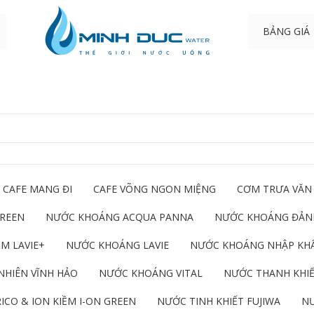
BẢNG GIÁ
CAFE MANG ĐI
CAFE VÕNG NGON MIỆNG
CƠM TRƯA VĂN
GREEN
NƯỚC KHOÁNG ACQUA PANNA
NƯỚC KHOÁNG ĐẢNH
M LAVIE+
NƯỚC KHOÁNG LAVIE
NƯỚC KHOÁNG NHẬP KH
NHIÊN VĨNH HẢO
NƯỚC KHOÁNG VITAL
NƯỚC THANH KHIẾ
ICO & ION KIỀM I-ON GREEN
NƯỚC TINH KHIẾT FUJIWA
NƯ