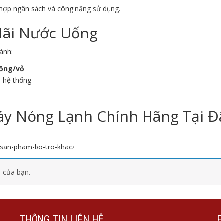
 hợp ngân sách và công năng sử dụng.
Mãi Nước Uống
ành:
đồng/vỏ
h hệ thống
y Nóng Lạnh Chính Hãng Tại Đ
n-san-pham-bo-tro-khac/
 của bạn.
THÔNG TIN LIÊN HỆ