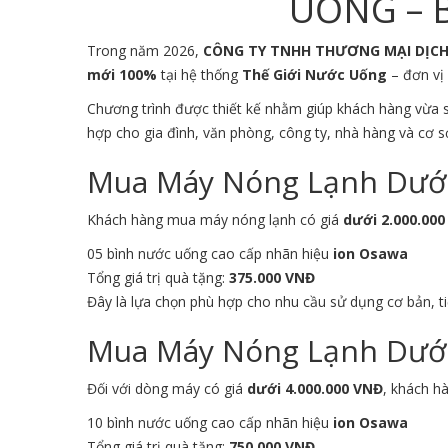
UỐNG – B
Trong năm 2026,
CÔNG TY TNHH THƯƠNG MẠI DỊC
mới 100%
tại hệ thống
Thế Giới Nước Uống
– đơn vị 
Chương trình được thiết kế nhằm giúp khách hàng vừa
hợp cho gia đình, văn phòng, công ty, nhà hàng và cơ s
Mua Máy Nóng Lạnh Dưới 
Khách hàng mua máy nóng lạnh có giá
dưới 2.000.00
05 bình nước uống cao cấp nhãn hiệu
ion Osawa
Tổng giá trị quà tặng:
375.000 VNĐ
Đây là lựa chọn phù hợp cho nhu cầu sử dụng cơ bản, ti
Mua Máy Nóng Lạnh Dưới 
Đối với dòng máy có giá
dưới 4.000.000 VNĐ
, khách h
10 bình nước uống cao cấp nhãn hiệu
ion Osawa
Tổng giá trị quà tặng:
750.000 VNĐ