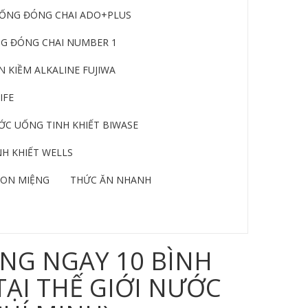
ỐNG ĐÓNG CHAI ADO+PLUS
G ĐÓNG CHAI NUMBER 1
 KIỀM ALKALINE FUJIWA
IFE
C UỐNG TINH KHIẾT BIWASE
H KHIẾT WELLS
ON MIỆNG
THỨC ĂN NHANH
NG NGAY 10 BÌNH
TẠI THẾ GIỚI NƯỚC