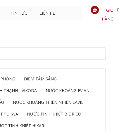
GIỎ
TIN TỨC
LIÊN HỆ
HÀNG
0
sản
phẩm
 PHÒNG
ĐIỂM TÂM SÁNG
 THẠNH - VIKODA
NƯỚC KHOÁNG EVIAN
ẨU
NƯỚC KHOÁNG THIÊN NHIÊN LAVIE
T FUJIWA
NƯỚC TINH KHIẾT BIDRICO
ỚC TINH KHIẾT HIKARI