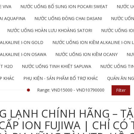
 VIVA
NƯỚC UỐNG BỔ SUNG ION POCARI SWEAT
NƯỚC U
I AQUAFINA
NƯỚC UỐNG ĐÓNG CHAI DASANI
NƯỚC UỐN
NƯỚC UỐNG HOÀN LƯU KHOÁNG SATORI
NƯỚC UỐNG ION
ALKALINE I-ON GOLD
NƯỚC UỐNG ION KIỀM ALKALINE I-ON L
ALKALINE I-ON OSAWA
NƯỚC UỐNG ION KIỀM OCANY
NƯỚ
ẾT H2O
NƯỚC UỐNG TINH KHIẾT SAPUWA
NƯỚC UỐNG TIN
P KHÁC
PHỤ KIỆN - SẢN PHẨM BỔ TRỢ KHÁC
QUÁN ĂN NG
Range: VND15000 - VND10790000
Filter
G LẠNH CHÍNH HÃNG – TẶ
P ION FUJIWA | CHỈ CÓ 