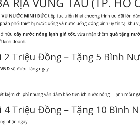
À RỊA VŨNG TÀU (TP. HỒ 
H VỤ NƯỚC MINH ĐỨC
tiếp tục triển khai chương trình ưu đãi lớn 
phân phối thiết bị nước uống và nước uống đóng bình uy tín tại khu 
 sở hữu
cây nước nóng lạnh giá tốt
, vừa nhận thêm
quà tặng nướ
ở kinh doanh.
2 Triệu Đồng – Tặng 5 Bình N
0 VNĐ
sẽ được tặng ngay:
ết kiệm chi phí nhưng vẫn đảm bảo tiện ích nước nóng – lạnh mỗi ngà
4 Triệu Đồng – Tặng 10 Bình 
àng nhận ngay: