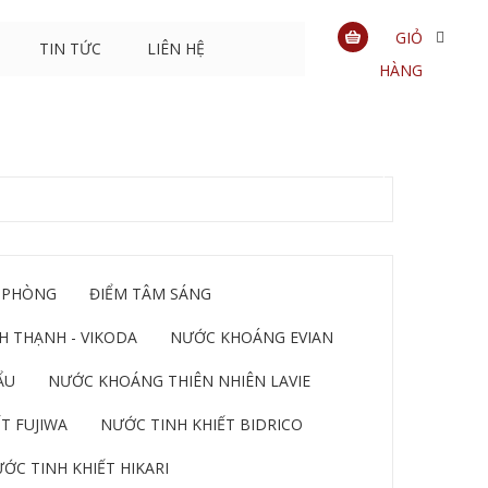
GIỎ
TIN TỨC
LIÊN HỆ
HÀNG
0
sản
phẩm
 PHÒNG
ĐIỂM TÂM SÁNG
 THẠNH - VIKODA
NƯỚC KHOÁNG EVIAN
ẨU
NƯỚC KHOÁNG THIÊN NHIÊN LAVIE
T FUJIWA
NƯỚC TINH KHIẾT BIDRICO
ỚC TINH KHIẾT HIKARI