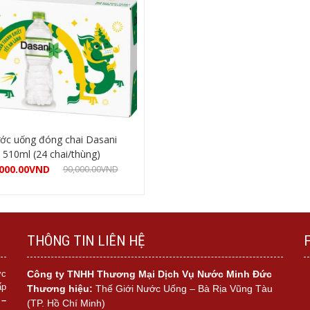
ớc uống đóng chai Dasani
510ml (24 chai/thùng)
000.00
VND
90,000.00
VND
Mua hàng
THÔNG TIN LIÊN HỆ
ớc
Công ty TNHH Thương Mại Dịch Vụ Nước Minh Đức
ấp
Thương hiệu:
Thế Giới Nước Uống – Bà Rịa Vũng Tàu
 –
(TP. Hồ Chí Minh)