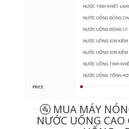
NƯỚC TINH KHIẾT LAVIE
NƯỚC UỐNG ĐÓNG CHA
NƯỚC UỐNG ĐÓNG LY
NƯỚC UỐNG ION KIỀM 
NƯỚC UỐNG ION KIỀM 
NƯỚC UỐNG TINH KHI
NƯỚC UỐNG TỔNG HỢ
PRICE
🚰 MUA MÁY NÓN
NƯỚC UỐNG CAO CẤ