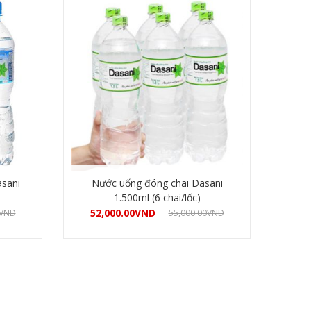
sani
Nước uống đóng chai Dasani
1.500ml (6 chai/lốc)
52,000.00
VND
VND
55,000.00
VND
Mua hàng