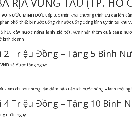
À RỊA VŨNG TÀU (TP. HỒ 
H VỤ NƯỚC MINH ĐỨC
tiếp tục triển khai chương trình ưu đãi lớn 
phân phối thiết bị nước uống và nước uống đóng bình uy tín tại khu 
 sở hữu
cây nước nóng lạnh giá tốt
, vừa nhận thêm
quà tặng nướ
ở kinh doanh.
2 Triệu Đồng – Tặng 5 Bình N
0 VNĐ
sẽ được tặng ngay:
ết kiệm chi phí nhưng vẫn đảm bảo tiện ích nước nóng – lạnh mỗi ngà
4 Triệu Đồng – Tặng 10 Bình 
àng nhận ngay: