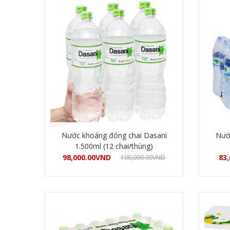
Nước khoáng đóng chai Dasani
Nướ
1.500ml (12 chai/thùng)
98,000.00
VND
83,
100,000.00
VND
Mua hàng