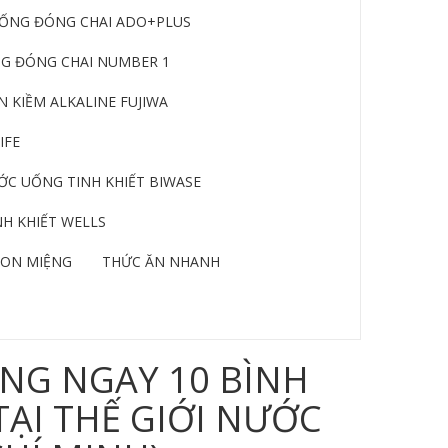
ỐNG ĐÓNG CHAI ADO+PLUS
G ĐÓNG CHAI NUMBER 1
 KIỀM ALKALINE FUJIWA
IFE
C UỐNG TINH KHIẾT BIWASE
H KHIẾT WELLS
ON MIỆNG
THỨC ĂN NHANH
NG NGAY 10 BÌNH
TẠI THẾ GIỚI NƯỚC