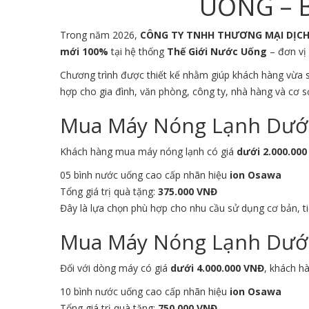
UỐNG – B
Trong năm 2026,
CÔNG TY TNHH THƯƠNG MẠI DỊC
mới 100%
tại hệ thống
Thế Giới Nước Uống
– đơn vị 
Chương trình được thiết kế nhằm giúp khách hàng vừa
hợp cho gia đình, văn phòng, công ty, nhà hàng và cơ s
Mua Máy Nóng Lạnh Dưới 
Khách hàng mua máy nóng lạnh có giá
dưới 2.000.00
05 bình nước uống cao cấp nhãn hiệu
ion Osawa
Tổng giá trị quà tặng:
375.000 VNĐ
Đây là lựa chọn phù hợp cho nhu cầu sử dụng cơ bản, ti
Mua Máy Nóng Lạnh Dưới 
Đối với dòng máy có giá
dưới 4.000.000 VNĐ
, khách h
10 bình nước uống cao cấp nhãn hiệu
ion Osawa
Tổng giá trị quà tặng:
750.000 VNĐ