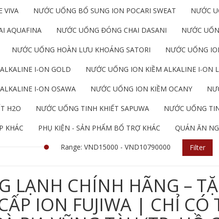
 VIVA
NƯỚC UỐNG BỔ SUNG ION POCARI SWEAT
NƯỚC U
I AQUAFINA
NƯỚC UỐNG ĐÓNG CHAI DASANI
NƯỚC UỐN
NƯỚC UỐNG HOÀN LƯU KHOÁNG SATORI
NƯỚC UỐNG ION
ALKALINE I-ON GOLD
NƯỚC UỐNG ION KIỀM ALKALINE I-ON L
ALKALINE I-ON OSAWA
NƯỚC UỐNG ION KIỀM OCANY
NƯỚ
ẾT H2O
NƯỚC UỐNG TINH KHIẾT SAPUWA
NƯỚC UỐNG TIN
P KHÁC
PHỤ KIỆN - SẢN PHẨM BỔ TRỢ KHÁC
QUÁN ĂN NG
Range: VND15000 - VND10790000
Filter
G LẠNH CHÍNH HÃNG – TẶ
P ION FUJIWA | CHỈ CÓ 