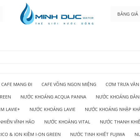
BẢNG GIÁ
CAFE MANG ĐI
CAFE VÕNG NGON MIỆNG
CƠM TRƯA VĂN
GREEN
NƯỚC KHOÁNG ACQUA PANNA
NƯỚC KHOÁNG ĐẢNH
M LAVIE+
NƯỚC KHOÁNG LAVIE
NƯỚC KHOÁNG NHẬP KH
NHIÊN VĨNH HẢO
NƯỚC KHOÁNG VITAL
NƯỚC THANH KHIẾ
ICO & ION KIỀM I-ON GREEN
NƯỚC TINH KHIẾT FUJIWA
NƯ