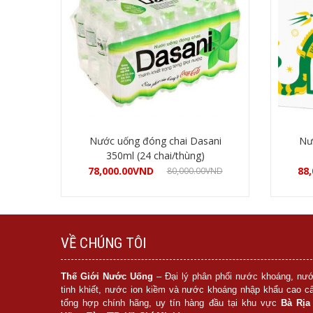
Nước uống đóng chai Dasani
Nư
350ml (24 chai/thùng)
78,000.00
VND
88,
80,000.00
VND
Mua hàng
VỀ CHÚNG TÔI
Thế Giới Nước Uống
– Đại lý phân phối nước khoáng, nư
tinh khiết, nước ion kiềm và nước khoáng nhập khẩu cao c
tổng hợp chính hãng, uy tín hàng đầu tại khu vực
Bà Rịa