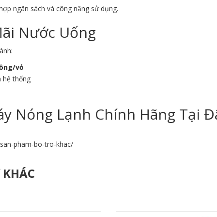
 hợp ngân sách và công năng sử dụng.
Mãi Nước Uống
ành:
đồng/vỏ
h hệ thống
y Nóng Lạnh Chính Hãng Tại Đ
n-san-pham-bo-tro-khac/
Ợ KHÁC