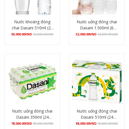
Nước khoáng đóng
Nước uống đóng chai
chai Dasani 510ml (24
Dasani 1.500ml (6
chai/thùng)
chai/lốc)
93,000.00
VND
95,000.00
VND
52,000.00
VND
55,000.00
VND
Mua hàng
Mua hàng
Nước uống đóng chai
Nước uống đóng chai
Dasani 350ml (24
Dasani 510ml (24
chai/thùng)
chai/thùng)
78,000.00
VND
80,000.00
VND
88,000.00
VND
90,000.00
VND