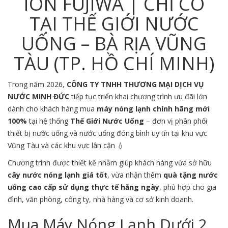
ION FUJIWA | CHỈ CÓ
TẠI THẾ GIỚI NƯỚC
UỐNG – BÀ RỊA VŨNG
TÀU (TP. HỒ CHÍ MINH)
Trong năm 2026,
CÔNG TY TNHH THƯƠNG MẠI DỊCH VỤ
NƯỚC MINH ĐỨC
tiếp tục triển khai chương trình ưu đãi lớn
dành cho khách hàng mua
máy nóng lạnh chính hãng mới
100%
tại hệ thống
Thế Giới Nước Uống
– đơn vị phân phối
thiết bị nước uống và nước uống đóng bình uy tín tại khu vực
Vũng Tàu
và các khu vực lân cận 💧
Chương trình được thiết kế nhằm giúp khách hàng vừa sở hữu
cây nước nóng lạnh giá tốt
, vừa nhận thêm
quà tặng nước
uống cao cấp sử dụng thực tế hằng ngày
, phù hợp cho gia
đình, văn phòng, công ty, nhà hàng và cơ sở kinh doanh.
Mua Máy Nóng Lạnh Dưới 2