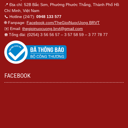
📍 Địa chỉ: 52B Bắc Sơn, Phường Phước Thắng, Thành Phố Hồ
Chí Minh, Việt Nam
📞 Hotline (24/7):
0948 133 577
🌐 Fanpage:
Facebook.com/TheGioiNuocUong.BRVT
✉️ Email:
thegioinuocuong.brvt@gmail.com
☎️ Tổng đài: (0254) 3 56 56 57 – 3 57 58 59 – 3 77 78 77
FACEBOOK