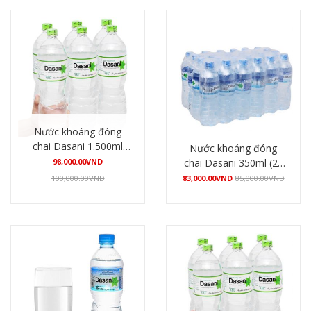
Nước khoáng đóng
chai Dasani 1.500ml
Nước khoáng đóng
(12 chai/thùng)
98,000.00
VND
chai Dasani 350ml (24
chai/thùng)
100,000.00
VND
83,000.00
VND
85,000.00
VND
Mua hàng
Mua hàng