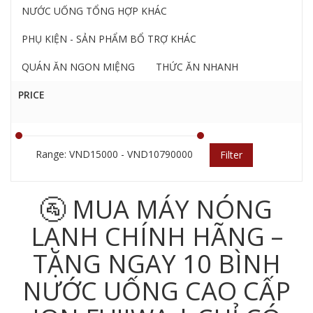
NƯỚC UỐNG TỔNG HỢP KHÁC
PHỤ KIỆN - SẢN PHẨM BỔ TRỢ KHÁC
QUÁN ĂN NGON MIỆNG
THỨC ĂN NHANH
PRICE
Range: VND15000 - VND10790000
Filter
🚰 MUA MÁY NÓNG
LẠNH CHÍNH HÃNG –
TẶNG NGAY 10 BÌNH
NƯỚC UỐNG CAO CẤP