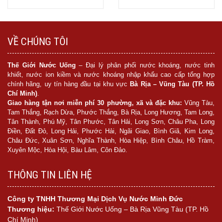
Mua hàng
Mua hàng
VỀ CHÚNG TÔI
Thế Giới Nước Uống
– Đại lý phân phối nước khoáng, nước tinh
khiết, nước ion kiềm và nước khoáng nhập khẩu cao cấp tổng hợp
chính hãng, uy tín hàng đầu tại khu vực
Bà Rịa – Vũng Tàu (TP. Hồ
Chí Minh)
.
Giao hàng tận nơi miễn phí 30 phường, xã và đặc khu:
Vũng Tàu,
Tam Thắng, Rạch Dừa, Phước Thắng, Bà Rịa, Long Hương, Tam Long,
Tân Thành, Phú Mỹ, Tân Phước, Tân Hải, Long Sơn, Châu Pha, Long
Điền, Đất Đỏ, Long Hải, Phước Hải, Ngãi Giao, Bình Giã, Kim Long,
Châu Đức, Xuân Sơn, Nghĩa Thành, Hòa Hiệp, Bình Châu, Hồ Tràm,
Xuyên Mộc, Hòa Hội, Bàu Lâm, Côn Đảo.
THÔNG TIN LIÊN HỆ
Công ty TNHH Thương Mại Dịch Vụ Nước Minh Đức
Thương hiệu:
Thế Giới Nước Uống – Bà Rịa Vũng Tàu (TP. Hồ
Chí Minh)