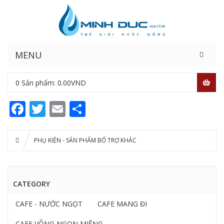
MENU
0
Sản phẩm:
0.00
VND
Facebook
Twitter
Email
Share
PHỤ KIỆN - SẢN PHẨM BỔ TRỢ KHÁC
CATEGORY
CAFE - NƯỚC NGỌT
CAFE MANG ĐI
CAFE VÕNG NGON MIỆNG