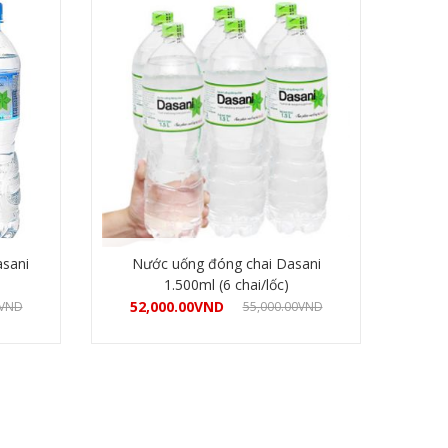
sani
Nước uống đóng chai Dasani
1.500ml (6 chai/lốc)
52,000.00
VND
VND
55,000.00
VND
Mua hàng