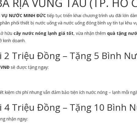
À RỊA VŨNG TÀU (TP. HỒ 
H VỤ NƯỚC MINH ĐỨC
tiếp tục triển khai chương trình ưu đãi lớn 
phân phối thiết bị nước uống và nước uống đóng bình uy tín tại khu 
 sở hữu
cây nước nóng lạnh giá tốt
, vừa nhận thêm
quà tặng nướ
ở kinh doanh.
2 Triệu Đồng – Tặng 5 Bình N
0 VNĐ
sẽ được tặng ngay:
ết kiệm chi phí nhưng vẫn đảm bảo tiện ích nước nóng – lạnh mỗi ngà
4 Triệu Đồng – Tặng 10 Bình 
àng nhận ngay: