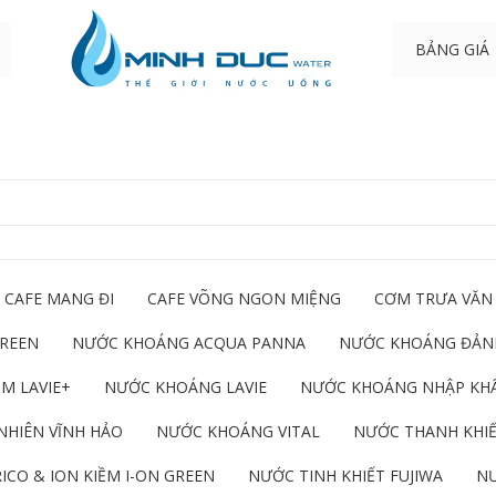
BẢNG GIÁ
CAFE MANG ĐI
CAFE VÕNG NGON MIỆNG
CƠM TRƯA VĂN
GREEN
NƯỚC KHOÁNG ACQUA PANNA
NƯỚC KHOÁNG ĐẢNH
M LAVIE+
NƯỚC KHOÁNG LAVIE
NƯỚC KHOÁNG NHẬP KH
NHIÊN VĨNH HẢO
NƯỚC KHOÁNG VITAL
NƯỚC THANH KHIẾ
ICO & ION KIỀM I-ON GREEN
NƯỚC TINH KHIẾT FUJIWA
NƯ