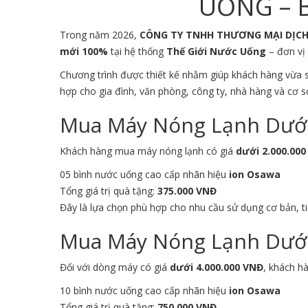
UỐNG – B
Trong năm 2026,
CÔNG TY TNHH THƯƠNG MẠI DỊC
mới 100%
tại hệ thống
Thế Giới Nước Uống
– đơn vị 
Chương trình được thiết kế nhằm giúp khách hàng vừa
hợp cho gia đình, văn phòng, công ty, nhà hàng và cơ s
Mua Máy Nóng Lạnh Dưới 
Khách hàng mua máy nóng lạnh có giá
dưới 2.000.00
05 bình nước uống cao cấp nhãn hiệu
ion Osawa
Tổng giá trị quà tặng:
375.000 VNĐ
Đây là lựa chọn phù hợp cho nhu cầu sử dụng cơ bản, ti
Mua Máy Nóng Lạnh Dưới 
Đối với dòng máy có giá
dưới 4.000.000 VNĐ
, khách h
10 bình nước uống cao cấp nhãn hiệu
ion Osawa
Tổng giá trị quà tặng:
750.000 VNĐ