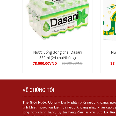
Nước uống đóng chai Dasani
Nư
350ml (24 chai/thùng)
78,000.00
VND
88,
80,000.00
VND
Mua hàng
VỀ CHÚNG TÔI
Thế Giới Nước Uống
– Đại lý phân phối nước khoáng, nư
tinh khiết, nước ion kiềm và nước khoáng nhập khẩu cao c
tổng hợp chính hãng, uy tín hàng đầu tại khu vực
Bà Rịa