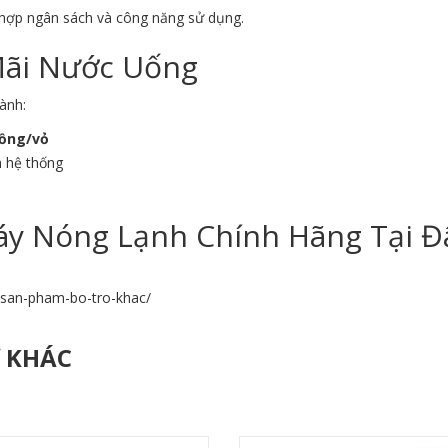
 hợp ngân sách và công năng sử dụng.
Mãi Nước Uống
ành:
đồng/vỏ
h hệ thống
y Nóng Lạnh Chính Hãng Tại Đ
n-san-pham-bo-tro-khac/
Ợ KHÁC