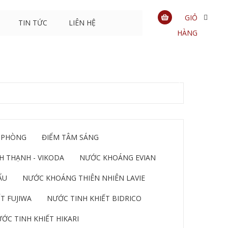
GIỎ
TIN TỨC
LIÊN HỆ
HÀNG
0
sản
phẩm
 PHÒNG
ĐIỂM TÂM SÁNG
 THẠNH - VIKODA
NƯỚC KHOÁNG EVIAN
ẨU
NƯỚC KHOÁNG THIÊN NHIÊN LAVIE
T FUJIWA
NƯỚC TINH KHIẾT BIDRICO
ỚC TINH KHIẾT HIKARI