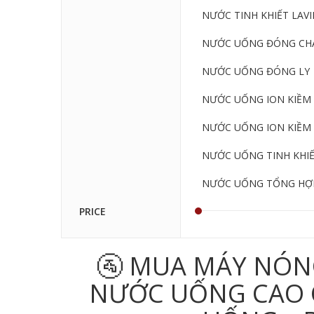
NƯỚC TINH KHIẾT LAVIE
NƯỚC UỐNG ĐÓNG CHA
NƯỚC UỐNG ĐÓNG LY
NƯỚC UỐNG ION KIỀM 
NƯỚC UỐNG ION KIỀM 
NƯỚC UỐNG TINH KHI
NƯỚC UỐNG TỔNG HỢ
PRICE
🚰 MUA MÁY NÓN
NƯỚC UỐNG CAO CẤ