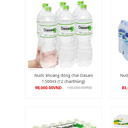
Nước khoáng đóng chai Dasani
Nướ
1.500ml (12 chai/thùng)
98,000.00
VND
83,
100,000.00
VND
Mua hàng