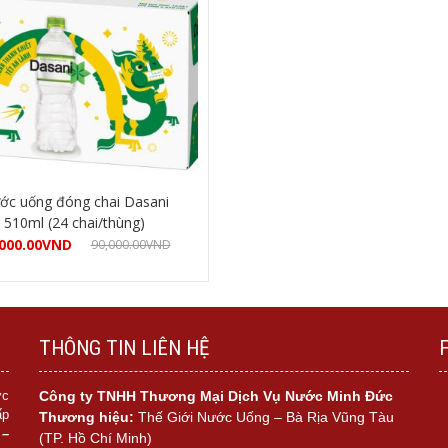
ớc uống đóng chai Dasani
510ml (24 chai/thùng)
000.00
VND
90,000.00
VND
Mua hàng
THÔNG TIN LIÊN HỆ
ớc
Công ty TNHH Thương Mại Dịch Vụ Nước Minh Đức
ấp
Thương hiệu:
Thế Giới Nước Uống – Bà Rịa Vũng Tàu
 –
(TP. Hồ Chí Minh)