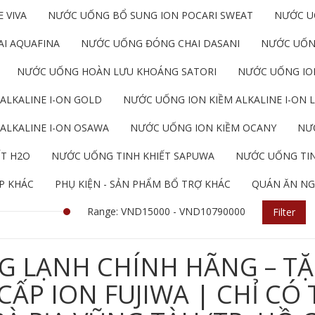
 VIVA
NƯỚC UỐNG BỔ SUNG ION POCARI SWEAT
NƯỚC U
I AQUAFINA
NƯỚC UỐNG ĐÓNG CHAI DASANI
NƯỚC UỐN
NƯỚC UỐNG HOÀN LƯU KHOÁNG SATORI
NƯỚC UỐNG ION
ALKALINE I-ON GOLD
NƯỚC UỐNG ION KIỀM ALKALINE I-ON L
ALKALINE I-ON OSAWA
NƯỚC UỐNG ION KIỀM OCANY
NƯỚ
ẾT H2O
NƯỚC UỐNG TINH KHIẾT SAPUWA
NƯỚC UỐNG TIN
P KHÁC
PHỤ KIỆN - SẢN PHẨM BỔ TRỢ KHÁC
QUÁN ĂN NG
Range: VND15000 - VND10790000
Filter
G LẠNH CHÍNH HÃNG – TẶ
P ION FUJIWA | CHỈ CÓ 