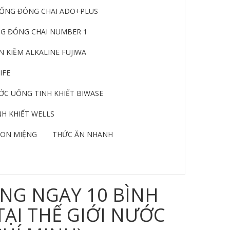
ỐNG ĐÓNG CHAI ADO+PLUS
G ĐÓNG CHAI NUMBER 1
 KIỀM ALKALINE FUJIWA
IFE
C UỐNG TINH KHIẾT BIWASE
H KHIẾT WELLS
ON MIỆNG
THỨC ĂN NHANH
NG NGAY 10 BÌNH
TẠI THẾ GIỚI NƯỚC