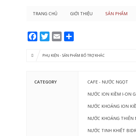
TRANG CHỦ
GIỚI THIỆU
SẢN PHẨM
Facebook
Twitter
Email
Share
PHỤ KIỆN - SẢN PHẨM BỔ TRỢ KHÁC
CATEGORY
CAFE - NƯỚC NGỌT
NƯỚC ION KIỀM I-ON 
NƯỚC KHOÁNG ION KIỀ
NƯỚC KHOÁNG THIÊN 
NƯỚC TINH KHIẾT BIDR