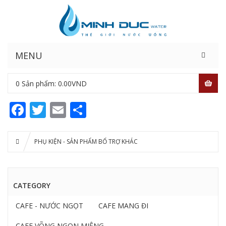
MENU
0
Sản phẩm:
0.00
VND
Facebook
Twitter
Email
Share
PHỤ KIỆN - SẢN PHẨM BỔ TRỢ KHÁC
CATEGORY
CAFE - NƯỚC NGỌT
CAFE MANG ĐI
CAFE VÕNG NGON MIỆNG