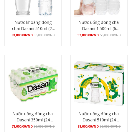
Nước khoáng đóng
Nước uống đóng chai
chai Dasani 510ml (24
Dasani 1.500ml (6
chai/thùng)
chai/lốc)
93,000.00
VND
95,000.00
VND
52,000.00
VND
55,000.00
VND
Mua hàng
Mua hàng
Nước uống đóng chai
Nước uống đóng chai
Dasani 350ml (24
Dasani 510ml (24
chai/thùng)
chai/thùng)
78,000.00
VND
80,000.00
VND
88,000.00
VND
90,000.00
VND