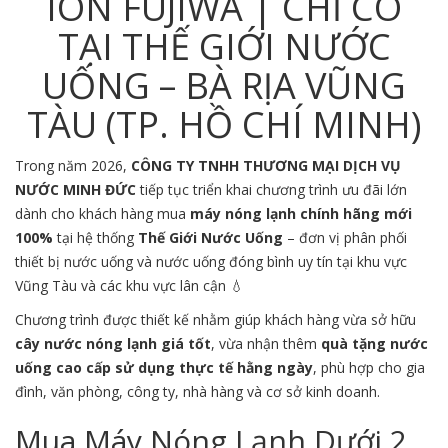
ION FUJIWA | CHỈ CÓ
TẠI THẾ GIỚI NƯỚC
UỐNG – BÀ RỊA VŨNG
TÀU (TP. HỒ CHÍ MINH)
Trong năm 2026,
CÔNG TY TNHH THƯƠNG MẠI DỊCH VỤ
NƯỚC MINH ĐỨC
tiếp tục triển khai chương trình ưu đãi lớn
dành cho khách hàng mua
máy nóng lạnh chính hãng mới
100%
tại hệ thống
Thế Giới Nước Uống
– đơn vị phân phối
thiết bị nước uống và nước uống đóng bình uy tín tại khu vực
Vũng Tàu
và các khu vực lân cận 💧
Chương trình được thiết kế nhằm giúp khách hàng vừa sở hữu
cây nước nóng lạnh giá tốt
, vừa nhận thêm
quà tặng nước
uống cao cấp sử dụng thực tế hằng ngày
, phù hợp cho gia
đình, văn phòng, công ty, nhà hàng và cơ sở kinh doanh.
Mua Máy Nóng Lạnh Dưới 2