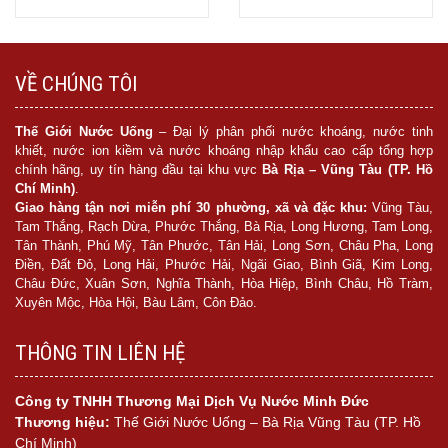
Mua hàng
Mua hàng
VỀ CHÚNG TÔI
Thế Giới Nước Uống
– Đại lý phân phối nước khoáng, nước tinh
khiết, nước ion kiềm và nước khoáng nhập khẩu cao cấp tổng hợp
chính hãng, uy tín hàng đầu tại khu vực
Bà Rịa – Vũng Tàu (TP. Hồ
Chí Minh)
.
Giao hàng tận nơi miễn phí 30 phường, xã và đặc khu:
Vũng Tàu,
Tam Thắng, Rạch Dừa, Phước Thắng, Bà Rịa, Long Hương, Tam Long,
Tân Thành, Phú Mỹ, Tân Phước, Tân Hải, Long Sơn, Châu Pha, Long
Điền, Đất Đỏ, Long Hải, Phước Hải, Ngãi Giao, Bình Giã, Kim Long,
Châu Đức, Xuân Sơn, Nghĩa Thành, Hòa Hiệp, Bình Châu, Hồ Tràm,
Xuyên Mộc, Hòa Hội, Bàu Lâm, Côn Đảo.
THÔNG TIN LIÊN HỆ
Công ty TNHH Thương Mại Dịch Vụ Nước Minh Đức
Thương hiệu:
Thế Giới Nước Uống – Bà Rịa Vũng Tàu (TP. Hồ
Chí Minh)