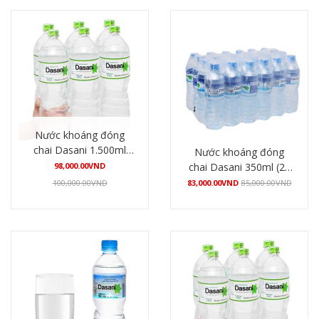
Nước khoáng đóng
chai Dasani 1.500ml
Nước khoáng đóng
(12 chai/thùng)
98,000.00
VND
chai Dasani 350ml (24
chai/thùng)
100,000.00
VND
83,000.00
VND
85,000.00
VND
Mua hàng
Mua hàng