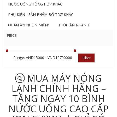
NƯỚC UỐNG TỔNG HỢP KHÁC
PHỤ KIỆN - SẢN PHẨM BỔ TRỢ KHÁC
QUÁN ĂN NGON MIỆNG
THỨC ĂN NHANH
PRICE
Range: VND15000 - VND10790000
Filter
🚰 MUA MÁY NÓNG
LẠNH CHÍNH HÃNG –
TẶNG NGAY 10 BÌNH
NƯỚC UỐNG CAO CẤP