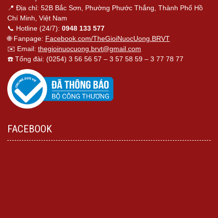
📍 Địa chỉ: 52B Bắc Sơn, Phường Phước Thắng, Thành Phố Hồ
Chí Minh, Việt Nam
📞 Hotline (24/7):
0948 133 577
🌐 Fanpage:
Facebook.com/TheGioiNuocUong.BRVT
✉️ Email:
thegioinuocuong.brvt@gmail.com
☎️ Tổng đài: (0254) 3 56 56 57 – 3 57 58 59 – 3 77 78 77
FACEBOOK