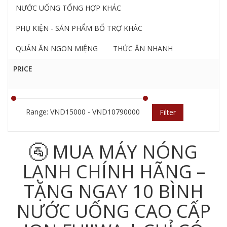
NƯỚC UỐNG TỔNG HỢP KHÁC
PHỤ KIỆN - SẢN PHẨM BỔ TRỢ KHÁC
QUÁN ĂN NGON MIỆNG
THỨC ĂN NHANH
PRICE
Range: VND15000 - VND10790000
Filter
🚰 MUA MÁY NÓNG
LẠNH CHÍNH HÃNG –
TẶNG NGAY 10 BÌNH
NƯỚC UỐNG CAO CẤP