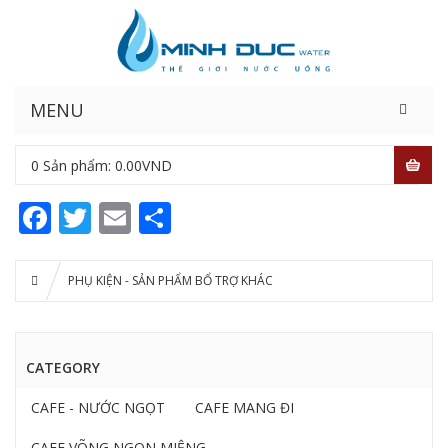
MENU
0
Sản phẩm:
0.00
VND
Facebook
Twitter
Email
Share
PHỤ KIỆN - SẢN PHẨM BỔ TRỢ KHÁC
CATEGORY
CAFE - NƯỚC NGỌT
CAFE MANG ĐI
CAFE VÕNG NGON MIỆNG