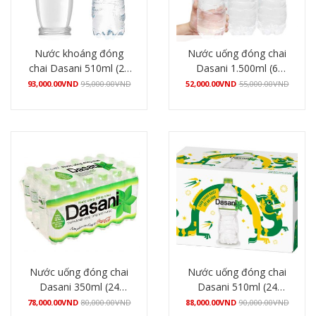
Nước khoáng đóng
Nước uống đóng chai
chai Dasani 510ml (24
Dasani 1.500ml (6
chai/thùng)
chai/lốc)
93,000.00
VND
95,000.00
VND
52,000.00
VND
55,000.00
VND
Mua hàng
Mua hàng
Nước uống đóng chai
Nước uống đóng chai
Dasani 350ml (24
Dasani 510ml (24
chai/thùng)
chai/thùng)
78,000.00
VND
80,000.00
VND
88,000.00
VND
90,000.00
VND