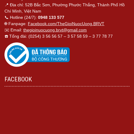
📍 Địa chỉ: 52B Bắc Sơn, Phường Phước Thắng, Thành Phố Hồ
Chí Minh, Việt Nam
📞 Hotline (24/7):
0948 133 577
🌐 Fanpage:
Facebook.com/TheGioiNuocUong.BRVT
✉️ Email:
thegioinuocuong.brvt@gmail.com
☎️ Tổng đài: (0254) 3 56 56 57 – 3 57 58 59 – 3 77 78 77
FACEBOOK