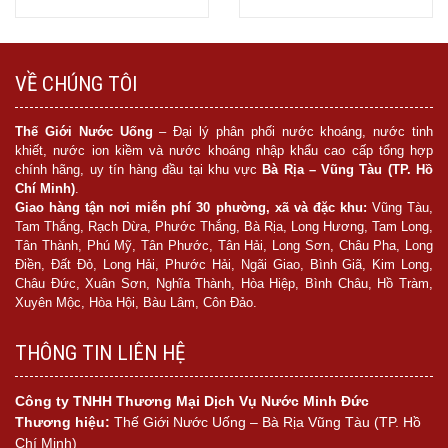
Mua hàng
Mua hàng
VỀ CHÚNG TÔI
Thế Giới Nước Uống
– Đại lý phân phối nước khoáng, nước tinh
khiết, nước ion kiềm và nước khoáng nhập khẩu cao cấp tổng hợp
chính hãng, uy tín hàng đầu tại khu vực
Bà Rịa – Vũng Tàu (TP. Hồ
Chí Minh)
.
Giao hàng tận nơi miễn phí 30 phường, xã và đặc khu:
Vũng Tàu,
Tam Thắng, Rạch Dừa, Phước Thắng, Bà Rịa, Long Hương, Tam Long,
Tân Thành, Phú Mỹ, Tân Phước, Tân Hải, Long Sơn, Châu Pha, Long
Điền, Đất Đỏ, Long Hải, Phước Hải, Ngãi Giao, Bình Giã, Kim Long,
Châu Đức, Xuân Sơn, Nghĩa Thành, Hòa Hiệp, Bình Châu, Hồ Tràm,
Xuyên Mộc, Hòa Hội, Bàu Lâm, Côn Đảo.
THÔNG TIN LIÊN HỆ
Công ty TNHH Thương Mại Dịch Vụ Nước Minh Đức
Thương hiệu:
Thế Giới Nước Uống – Bà Rịa Vũng Tàu (TP. Hồ
Chí Minh)