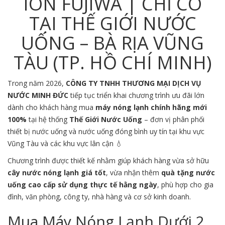
ION FUJIWA | CHỈ CÓ
TẠI THẾ GIỚI NƯỚC
UỐNG – BÀ RỊA VŨNG
TÀU (TP. HỒ CHÍ MINH)
Trong năm 2026,
CÔNG TY TNHH THƯƠNG MẠI DỊCH VỤ
NƯỚC MINH ĐỨC
tiếp tục triển khai chương trình ưu đãi lớn
dành cho khách hàng mua
máy nóng lạnh chính hãng mới
100%
tại hệ thống
Thế Giới Nước Uống
– đơn vị phân phối
thiết bị nước uống và nước uống đóng bình uy tín tại khu vực
Vũng Tàu
và các khu vực lân cận 💧
Chương trình được thiết kế nhằm giúp khách hàng vừa sở hữu
cây nước nóng lạnh giá tốt
, vừa nhận thêm
quà tặng nước
uống cao cấp sử dụng thực tế hằng ngày
, phù hợp cho gia
đình, văn phòng, công ty, nhà hàng và cơ sở kinh doanh.
Mua Máy Nóng Lạnh Dưới 2