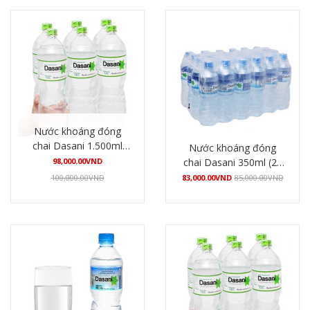
Nước khoáng đóng
chai Dasani 1.500ml
Nước khoáng đóng
(12 chai/thùng)
98,000.00
VND
chai Dasani 350ml (24
chai/thùng)
100,000.00
VND
83,000.00
VND
85,000.00
VND
Mua hàng
Mua hàng