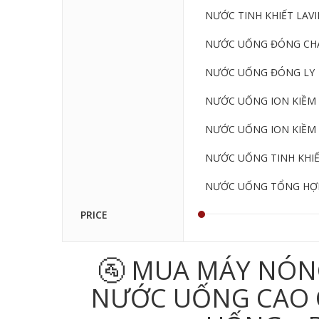
NƯỚC TINH KHIẾT LAVIE
NƯỚC UỐNG ĐÓNG CHA
NƯỚC UỐNG ĐÓNG LY
NƯỚC UỐNG ION KIỀM 
NƯỚC UỐNG ION KIỀM 
NƯỚC UỐNG TINH KHI
NƯỚC UỐNG TỔNG HỢ
PRICE
🚰 MUA MÁY NÓN
NƯỚC UỐNG CAO CẤ