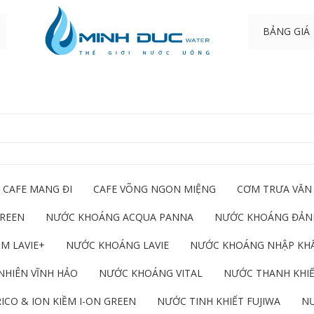
BẢNG GIÁ
CAFE MANG ĐI
CAFE VÕNG NGON MIỆNG
CƠM TRƯA VĂN
GREEN
NƯỚC KHOÁNG ACQUA PANNA
NƯỚC KHOÁNG ĐẢNH
M LAVIE+
NƯỚC KHOÁNG LAVIE
NƯỚC KHOÁNG NHẬP KH
NHIÊN VĨNH HẢO
NƯỚC KHOÁNG VITAL
NƯỚC THANH KHIẾ
ICO & ION KIỀM I-ON GREEN
NƯỚC TINH KHIẾT FUJIWA
NƯ