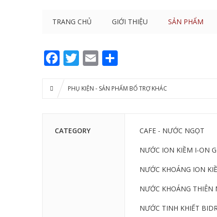
TRANG CHỦ
GIỚI THIỆU
SẢN PHẨM
Facebook
Twitter
Email
Share
PHỤ KIỆN - SẢN PHẨM BỔ TRỢ KHÁC
CATEGORY
CAFE - NƯỚC NGỌT
NƯỚC ION KIỀM I-ON 
NƯỚC KHOÁNG ION KIỀ
NƯỚC KHOÁNG THIÊN 
NƯỚC TINH KHIẾT BIDR