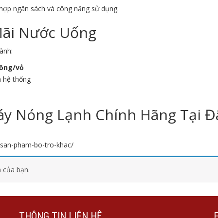
 hợp ngân sách và công năng sử dụng.
Mãi Nước Uống
ành:
đồng/vỏ
h hệ thống
y Nóng Lạnh Chính Hãng Tại Đ
n-san-pham-bo-tro-khac/
 của bạn.
THÔNG TIN LIÊN HỆ