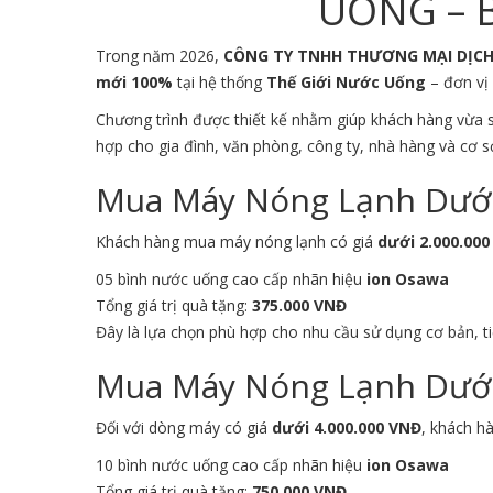
UỐNG – B
Trong năm 2026,
CÔNG TY TNHH THƯƠNG MẠI DỊC
mới 100%
tại hệ thống
Thế Giới Nước Uống
– đơn vị 
Chương trình được thiết kế nhằm giúp khách hàng vừa
hợp cho gia đình, văn phòng, công ty, nhà hàng và cơ s
Mua Máy Nóng Lạnh Dưới 
Khách hàng mua máy nóng lạnh có giá
dưới 2.000.00
05 bình nước uống cao cấp nhãn hiệu
ion Osawa
Tổng giá trị quà tặng:
375.000 VNĐ
Đây là lựa chọn phù hợp cho nhu cầu sử dụng cơ bản, ti
Mua Máy Nóng Lạnh Dưới 
Đối với dòng máy có giá
dưới 4.000.000 VNĐ
, khách h
10 bình nước uống cao cấp nhãn hiệu
ion Osawa
Tổng giá trị quà tặng:
750.000 VNĐ