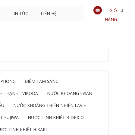
GIỎ
TIN TỨC
LIÊN HỆ
HÀNG
0
sản
phẩm
 PHÒNG
ĐIỂM TÂM SÁNG
 THẠNH - VIKODA
NƯỚC KHOÁNG EVIAN
ẨU
NƯỚC KHOÁNG THIÊN NHIÊN LAVIE
T FUJIWA
NƯỚC TINH KHIẾT BIDRICO
ỚC TINH KHIẾT HIKARI