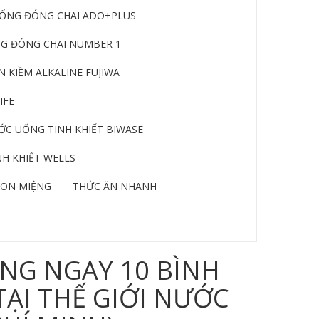
ỐNG ĐÓNG CHAI ADO+PLUS
G ĐÓNG CHAI NUMBER 1
 KIỀM ALKALINE FUJIWA
IFE
C UỐNG TINH KHIẾT BIWASE
H KHIẾT WELLS
ON MIỆNG
THỨC ĂN NHANH
NG NGAY 10 BÌNH
TẠI THẾ GIỚI NƯỚC