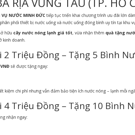
À RỊA VŨNG TÀU (TP. HỒ 
H VỤ NƯỚC MINH ĐỨC
tiếp tục triển khai chương trình ưu đãi lớn 
phân phối thiết bị nước uống và nước uống đóng bình uy tín tại khu 
 sở hữu
cây nước nóng lạnh giá tốt
, vừa nhận thêm
quà tặng nướ
ở kinh doanh.
2 Triệu Đồng – Tặng 5 Bình N
0 VNĐ
sẽ được tặng ngay:
ết kiệm chi phí nhưng vẫn đảm bảo tiện ích nước nóng – lạnh mỗi ngà
4 Triệu Đồng – Tặng 10 Bình 
àng nhận ngay: