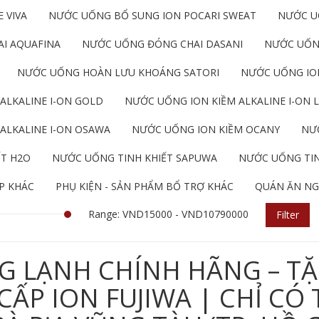
 VIVA
NƯỚC UỐNG BỔ SUNG ION POCARI SWEAT
NƯỚC U
I AQUAFINA
NƯỚC UỐNG ĐÓNG CHAI DASANI
NƯỚC UỐN
NƯỚC UỐNG HOÀN LƯU KHOÁNG SATORI
NƯỚC UỐNG ION
ALKALINE I-ON GOLD
NƯỚC UỐNG ION KIỀM ALKALINE I-ON L
ALKALINE I-ON OSAWA
NƯỚC UỐNG ION KIỀM OCANY
NƯỚ
ẾT H2O
NƯỚC UỐNG TINH KHIẾT SAPUWA
NƯỚC UỐNG TIN
P KHÁC
PHỤ KIỆN - SẢN PHẨM BỔ TRỢ KHÁC
QUÁN ĂN NG
Range: VND15000 - VND10790000
Filter
G LẠNH CHÍNH HÃNG – TẶ
P ION FUJIWA | CHỈ CÓ 