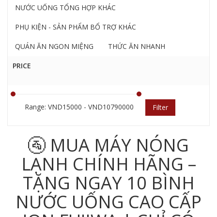
NƯỚC UỐNG TỔNG HỢP KHÁC
PHỤ KIỆN - SẢN PHẨM BỔ TRỢ KHÁC
QUÁN ĂN NGON MIỆNG
THỨC ĂN NHANH
PRICE
Range: VND15000 - VND10790000
Filter
🚰 MUA MÁY NÓNG
LẠNH CHÍNH HÃNG –
TẶNG NGAY 10 BÌNH
NƯỚC UỐNG CAO CẤP