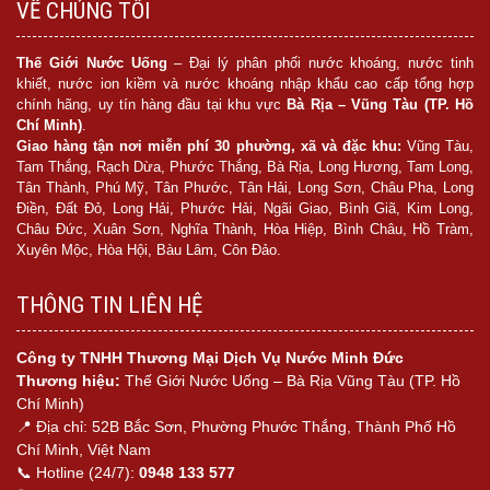
VỀ CHÚNG TÔI
Thế Giới Nước Uống
– Đại lý phân phối nước khoáng, nước tinh
khiết, nước ion kiềm và nước khoáng nhập khẩu cao cấp tổng hợp
chính hãng, uy tín hàng đầu tại khu vực
Bà Rịa – Vũng Tàu (TP. Hồ
Chí Minh)
.
Giao hàng tận nơi miễn phí 30 phường, xã và đặc khu:
Vũng Tàu,
Tam Thắng, Rạch Dừa, Phước Thắng, Bà Rịa, Long Hương, Tam Long,
Tân Thành, Phú Mỹ, Tân Phước, Tân Hải, Long Sơn, Châu Pha, Long
Điền, Đất Đỏ, Long Hải, Phước Hải, Ngãi Giao, Bình Giã, Kim Long,
Châu Đức, Xuân Sơn, Nghĩa Thành, Hòa Hiệp, Bình Châu, Hồ Tràm,
Xuyên Mộc, Hòa Hội, Bàu Lâm, Côn Đảo.
THÔNG TIN LIÊN HỆ
Công ty TNHH Thương Mại Dịch Vụ Nước Minh Đức
Thương hiệu:
Thế Giới Nước Uống – Bà Rịa Vũng Tàu (TP. Hồ
Chí Minh)
📍 Địa chỉ: 52B Bắc Sơn, Phường Phước Thắng, Thành Phố Hồ
Chí Minh, Việt Nam
📞 Hotline (24/7):
0948 133 577