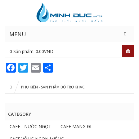
MENU
0
Sản phẩm:
0.00
VND
Facebook
Twitter
Email
Share
PHỤ KIỆN - SẢN PHẨM BỔ TRỢ KHÁC
CATEGORY
CAFE - NƯỚC NGỌT
CAFE MANG ĐI
CAFE VÕNG NGON MIỆNG