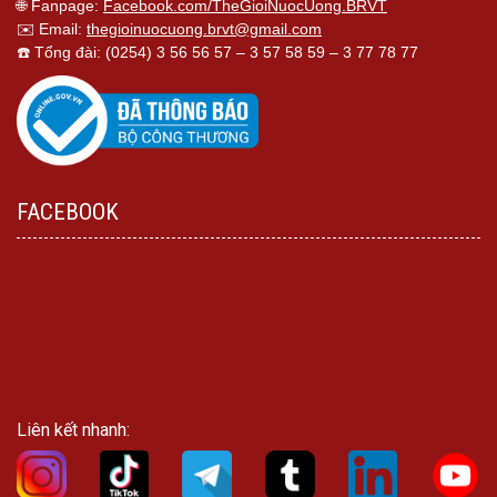
🌐 Fanpage:
Facebook.com/TheGioiNuocUong.BRVT
✉️ Email:
thegioinuocuong.brvt@gmail.com
☎️ Tổng đài: (0254) 3 56 56 57 – 3 57 58 59 – 3 77 78 77
FACEBOOK
Liên kết nhanh: