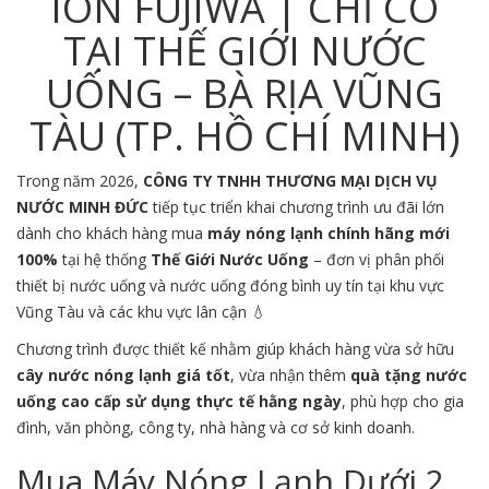
ION FUJIWA | CHỈ CÓ
TẠI THẾ GIỚI NƯỚC
UỐNG – BÀ RỊA VŨNG
TÀU (TP. HỒ CHÍ MINH)
Trong năm 2026,
CÔNG TY TNHH THƯƠNG MẠI DỊCH VỤ
NƯỚC MINH ĐỨC
tiếp tục triển khai chương trình ưu đãi lớn
dành cho khách hàng mua
máy nóng lạnh chính hãng mới
100%
tại hệ thống
Thế Giới Nước Uống
– đơn vị phân phối
thiết bị nước uống và nước uống đóng bình uy tín tại khu vực
Vũng Tàu
và các khu vực lân cận 💧
Chương trình được thiết kế nhằm giúp khách hàng vừa sở hữu
cây nước nóng lạnh giá tốt
, vừa nhận thêm
quà tặng nước
uống cao cấp sử dụng thực tế hằng ngày
, phù hợp cho gia
đình, văn phòng, công ty, nhà hàng và cơ sở kinh doanh.
Mua Máy Nóng Lạnh Dưới 2