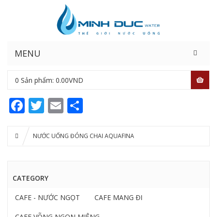
MENU
0
Sản phẩm:
0.00
VND
Facebook
Twitter
Email
Share
NƯỚC UỐNG ĐÓNG CHAI AQUAFINA
CATEGORY
CAFE - NƯỚC NGỌT
CAFE MANG ĐI
CAFE VÕNG NGON MIỆNG