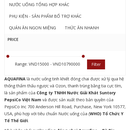
NƯỚC UỐNG TỔNG HỢP KHÁC
PHỤ KIỆN - SẢN PHẨM BỔ TRỢ KHÁC
QUÁN ĂN NGON MIỆNG
THỨC ĂN NHANH
PRICE
Range: VND15000 - VND10790000
Filter
AQUAFINA
là nước uống tinh khiết đóng chai được xử lý qua hệ
thống thẩm thấu ngược và Ozon, thanh trùng bằng tia cực tím,
là sản phẩm của
C
ông ty TNHH Nước Giải Khát
Suntory
PepsiCo
Việt Nam
và được sản xuất theo bản quyền của
PepsiCo Inc 700 Anderson Hill Road, Purchase, New York 10577,
USA, phù hợp với tiêu chuẩn Nước uống của (
WHO)
Tổ Chức Y
Tế Thế Giới
.