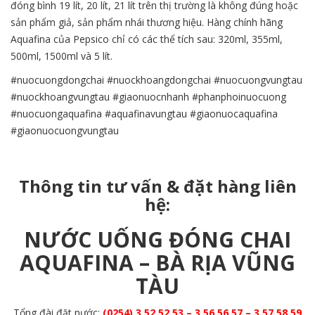
đóng bình 19 lít, 20 lít, 21 lít trên thị trường là không đúng hoặc
sản phẩm giả, sản phẩm nhái thương hiệu. Hàng chính hãng
Aquafina của Pepsico chỉ có các thể tích sau: 320ml, 355ml,
500ml, 1500ml và 5 lít.
#nuocuongdongchai #nuockhoangdongchai #nuocuongvungtau
#nuockhoangvungtau #giaonuocnhanh #phanphoinuocuong
#nuocuongaquafina #aquafinavungtau #giaonuocaquafina
#giaonuocuongvungtau
Thông tin tư vấn & đặt hàng liên
hệ:
NƯỚC UỐNG ĐÓNG CHAI
AQUAFINA
–
BÀ RỊA VŨNG
TÀU
Tổng đài đặt nước:
(0254) 3 52 52 53 – 3 56 56 57 – 3 57 58 59