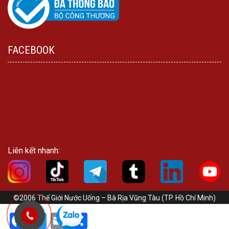
FACEBOOK
Liên kết nhanh:
©2006 Thế Giới Nước Uống – Bà Rịa Vũng Tàu (TP. Hồ Chí Minh)
Facebook
Twitter
Email
Share