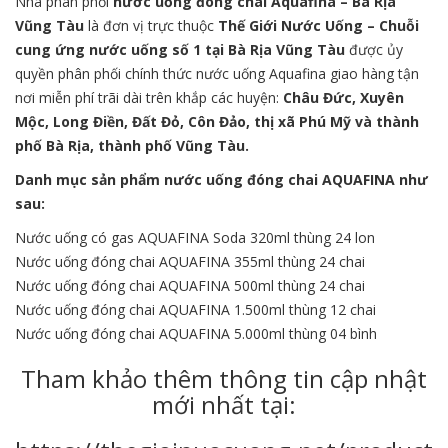
Nhà phân phối
nước
uống đóng chai
Aquafina – Bà Rịa
Vũng Tàu
là đơn vị trực thuộc
Thế Giới Nước Uống
–
Chuỗi
cung ứng nước uống số 1 tại Bà Rịa Vũng Tàu
được ủy
quyền phân phối chính thức nước uống Aquafina giao hàng tận
nơi miễn phí trãi dài trên khắp các huyện:
Châu Đức, Xuyên
Mộc, Long Điền, Đất Đỏ, Côn Đảo, thị xã Phú Mỹ và thành
phố Bà Rịa, thành phố Vũng Tàu.
Danh mục sản phẩm
nước uống
đóng chai
AQUAFINA như
sau:
Nước uống có gas AQUAFINA Soda 320ml thùng 24 lon
Nước uống đóng chai AQUAFINA 355ml thùng 24 chai
Nước uống đóng chai AQUAFINA 500ml thùng 24 chai
Nước uống đóng chai AQUAFINA 1.500ml thùng 12 chai
Nước uống đóng chai AQUAFINA 5.000ml thùng 04 bình
Tham khảo thêm thông tin cập nhật
mới nhất tại: