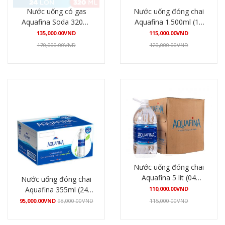
Nước uống có gas
Nước uống đóng chai
Aquafina Soda 320ml
Aquafina 1.500ml (12
(24 lon/thùng)
chai/thùng)
135,000.00
VND
115,000.00
VND
170,000.00
VND
120,000.00
VND
Mua hàng
Mua hàng
Nước uống đóng chai
Aquafina 5 lít (04
Nước uống đóng chai
bình/thùng)
Aquafina 355ml (24
110,000.00
VND
chai/thùng)
95,000.00
VND
98,000.00
VND
115,000.00
VND
Mua hàng
Mua hàng