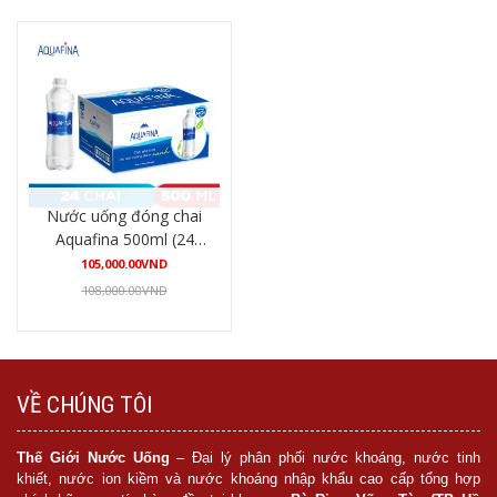
Nước uống đóng chai
Aquafina 500ml (24
chai/thùng)
105,000.00
VND
108,000.00
VND
Mua hàng
VỀ CHÚNG TÔI
Thế Giới Nước Uống
– Đại lý phân phối nước khoáng, nước tinh
khiết, nước ion kiềm và nước khoáng nhập khẩu cao cấp tổng hợp