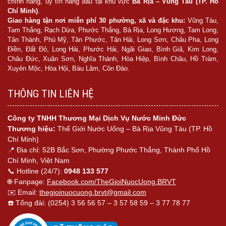
chính hãng, uy tín hàng đầu tại khu vực
Bà Rịa – Vũng Tàu (TP. Hồ
Chí Minh)
.
Giao hàng tận nơi miễn phí 30 phường, xã và đặc khu:
Vũng Tàu,
Tam Thắng, Rạch Dừa, Phước Thắng, Bà Rịa, Long Hương, Tam Long,
Tân Thành, Phú Mỹ, Tân Phước, Tân Hải, Long Sơn, Châu Pha, Long
Điền, Đất Đỏ, Long Hải, Phước Hải, Ngãi Giao, Bình Giã, Kim Long,
Châu Đức, Xuân Sơn, Nghĩa Thành, Hòa Hiệp, Bình Châu, Hồ Tràm,
Xuyên Mộc, Hòa Hội, Bàu Lâm, Côn Đảo.
THÔNG TIN LIÊN HỆ
Công ty TNHH Thương Mại Dịch Vụ Nước Minh Đức
Thương hiệu:
Thế Giới Nước Uống – Bà Rịa Vũng Tàu (TP. Hồ
Chí Minh)
📍 Địa chỉ: 52B Bắc Sơn, Phường Phước Thắng, Thành Phố Hồ
Chí Minh, Việt Nam
📞 Hotline (24/7):
0948 133 577
🌐 Fanpage:
Facebook.com/TheGioiNuocUong.BRVT
✉️ Email:
thegioinuocuong.brvt@gmail.com
☎️ Tổng đài: (0254) 3 56 56 57 – 3 57 58 59 – 3 77 78 77