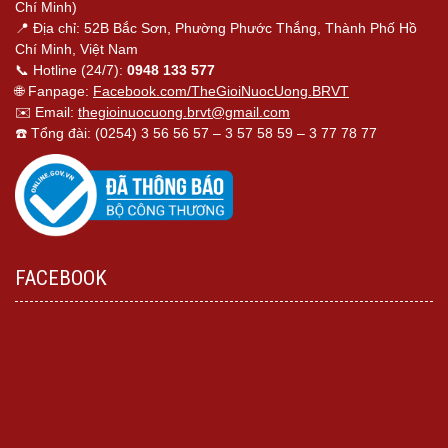
Chí Minh)
📍 Địa chỉ: 52B Bắc Sơn, Phường Phước Thắng, Thành Phố Hồ
Chí Minh, Việt Nam
📞 Hotline (24/7):
0948 133 577
🌐 Fanpage:
Facebook.com/TheGioiNuocUong.BRVT
✉️ Email:
thegioinuocuong.brvt@gmail.com
☎️ Tổng đài: (0254) 3 56 56 57 – 3 57 58 59 – 3 77 78 77
FACEBOOK