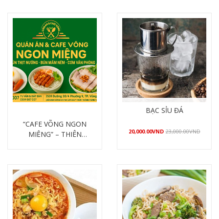
BẠC SỈU ĐÁ
“CAFE VÕNG NGON
20,000.00
VND
23,000.00
VND
MIỆNG” – THIÊN
ĐƯỜNG ẨM THỰC
Mua hàng
Chi tiết
GIỮA LÒNG VŨNG
TÀU