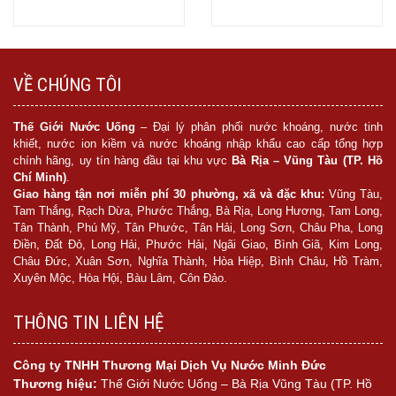
Mua hàng
Mua hàng
VỀ CHÚNG TÔI
Thế Giới Nước Uống
– Đại lý phân phối nước khoáng, nước tinh
khiết, nước ion kiềm và nước khoáng nhập khẩu cao cấp tổng hợp
chính hãng, uy tín hàng đầu tại khu vực
Bà Rịa – Vũng Tàu (TP. Hồ
Chí Minh)
.
Giao hàng tận nơi miễn phí 30 phường, xã và đặc khu:
Vũng Tàu,
Tam Thắng, Rạch Dừa, Phước Thắng, Bà Rịa, Long Hương, Tam Long,
Tân Thành, Phú Mỹ, Tân Phước, Tân Hải, Long Sơn, Châu Pha, Long
Điền, Đất Đỏ, Long Hải, Phước Hải, Ngãi Giao, Bình Giã, Kim Long,
Châu Đức, Xuân Sơn, Nghĩa Thành, Hòa Hiệp, Bình Châu, Hồ Tràm,
Xuyên Mộc, Hòa Hội, Bàu Lâm, Côn Đảo.
THÔNG TIN LIÊN HỆ
Công ty TNHH Thương Mại Dịch Vụ Nước Minh Đức
Thương hiệu:
Thế Giới Nước Uống – Bà Rịa Vũng Tàu (TP. Hồ