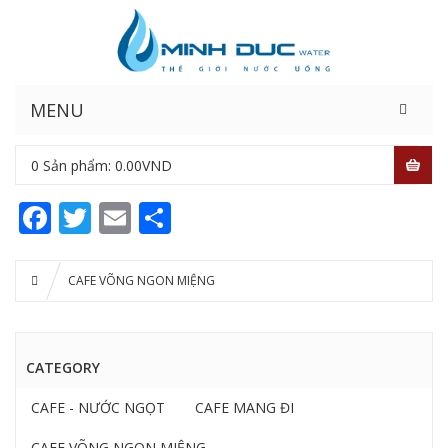
MENU
0
Sản phẩm:
0.00
VND
Facebook
Twitter
Email
Share
CAFE VÕNG NGON MIỆNG
CATEGORY
CAFE - NƯỚC NGỌT
CAFE MANG ĐI
CAFE VÕNG NGON MIỆNG